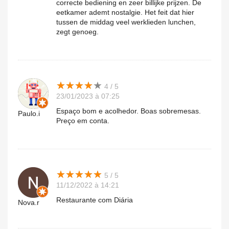
correcte bediening en zeer billijke prijzen. De
eetkamer ademt nostalgie. Het feit dat hier
tussen de middag veel werklieden lunchen,
zegt genoeg.
★
★
★
★
★
★
★
★
★
★
4 / 5
23/01/2023 à 07:25
Espaço bom e acolhedor. Boas sobremesas.
Paulo.i
Preço em conta.
★
★
★
★
★
★
★
★
★
★
5 / 5
11/12/2022 à 14:21
Restaurante com Diária
Nova.r