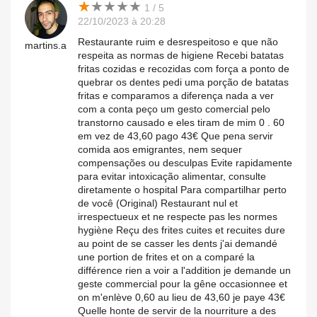
★
★
★
★
★
★
★
★
★
★
1 / 5
22/10/2023 à 20:28
Restaurante ruim e desrespeitoso e que não
martins.a
respeita as normas de higiene Recebi batatas
fritas cozidas e recozidas com força a ponto de
quebrar os dentes pedi uma porção de batatas
fritas e comparamos a diferença nada a ver
com a conta peço um gesto comercial pelo
transtorno causado e eles tiram de mim 0 . 60
em vez de 43,60 pago 43€ Que pena servir
comida aos emigrantes, nem sequer
compensações ou desculpas Evite rapidamente
para evitar intoxicação alimentar, consulte
diretamente o hospital Para compartilhar perto
de você (Original) Restaurant nul et
irrespectueux et ne respecte pas les normes
hygiène Reçu des frites cuites et recuites dure
au point de se casser les dents j'ai demandé
une portion de frites et on a comparé la
différence rien a voir a l'addition je demande un
geste commercial pour la gêne occasionnee et
on m'enlève 0,60 au lieu de 43,60 je paye 43€
Quelle honte de servir de la nourriture a des