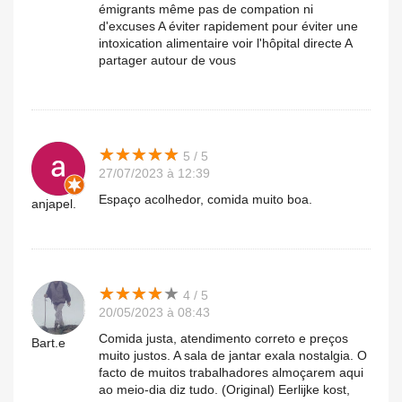
émigrants même pas de compation ni
d'excuses A éviter rapidement pour éviter une
intoxication alimentaire voir l'hôpital directe A
partager autour de vous
★
★
★
★
★
★
★
★
★
★
5 / 5
27/07/2023 à 12:39
Espaço acolhedor, comida muito boa.
anjapel.
★
★
★
★
★
★
★
★
★
★
4 / 5
20/05/2023 à 08:43
Comida justa, atendimento correto e preços
Bart.e
muito justos. A sala de jantar exala nostalgia. O
facto de muitos trabalhadores almoçarem aqui
ao meio-dia diz tudo. (Original) Eerlijke kost,