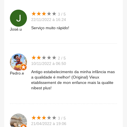
★
★
★
★
★
★
★
★
★
★
3 / 5
22/11/2022 à 16:24
Serviço muito rápido!
José.u
★
★
★
★
★
★
★
★
★
★
2 / 5
10/11/2022 à 06:50
Antigo estabelecimento da minha infância mas
Pedro.e
a qualidade é melhor! (Original) Vieux
etablissement de mon enfance mais la qualite
nibest plus!
★
★
★
★
★
★
★
★
★
★
3 / 5
21/04/2022 à 19:06