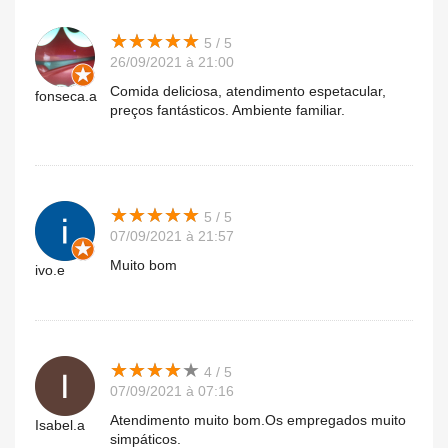
★
★
★
★
★
★
★
★
★
★
5 / 5
26/09/2021 à 21:00
Comida deliciosa, atendimento espetacular,
fonseca.a
preços fantásticos. Ambiente familiar.
★
★
★
★
★
★
★
★
★
★
5 / 5
07/09/2021 à 21:57
Muito bom
ivo.e
★
★
★
★
★
★
★
★
★
★
4 / 5
07/09/2021 à 07:16
Atendimento muito bom.Os empregados muito
Isabel.a
simpáticos.