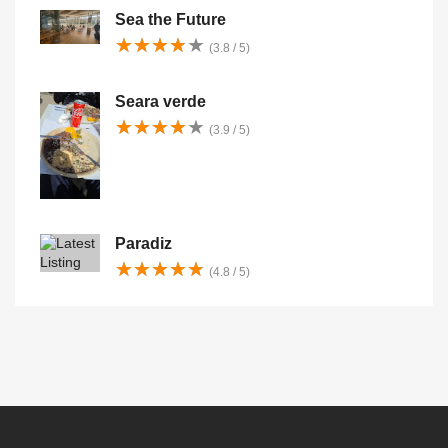
Sea the Future
★
★
★
★
★
★
★
★
★
★
(3.8 / 5)
Seara verde
★
★
★
★
★
★
★
★
★
★
(3.9 / 5)
Paradiz
★
★
★
★
★
★
★
★
★
★
(4.8 / 5)