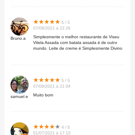
★
★
★
★
★
★
★
★
★
★
5 / 5
07/08/2021 à 22:26
Simplesmente o melhor restaurante de Viseu
Bruno.a
Vitela Assada com batata assada é de outro
mundo. Leite de creme é Simplesmente Divino
★
★
★
★
★
★
★
★
★
★
5 / 5
07/08/2021 à 21:04
Muito bom
samuel.e
★
★
★
★
★
★
★
★
★
★
4 / 5
01/07/2021 à 17:10