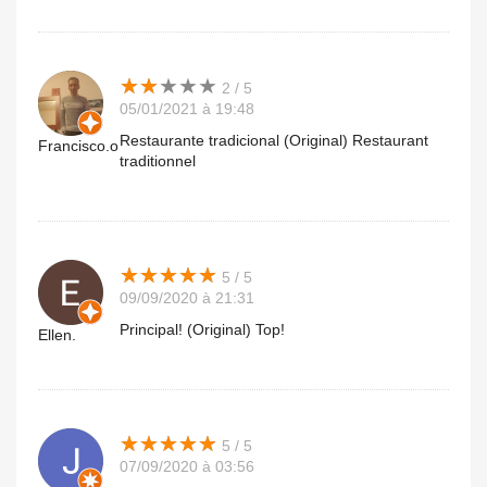
★
★
★
★
★
★
★
★
★
★
2 / 5
05/01/2021 à 19:48
Restaurante tradicional (Original) Restaurant
Francisco.o
traditionnel
★
★
★
★
★
★
★
★
★
★
5 / 5
09/09/2020 à 21:31
Principal! (Original) Top!
Ellen.
★
★
★
★
★
★
★
★
★
★
5 / 5
07/09/2020 à 03:56