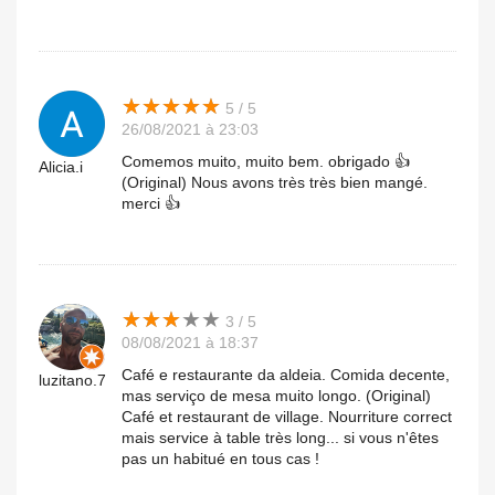
★
★
★
★
★
★
★
★
★
★
5 / 5
26/08/2021 à 23:03
Comemos muito, muito bem. obrigado 👍
Alicia.i
(Original) Nous avons très très bien mangé.
merci 👍
★
★
★
★
★
★
★
★
★
★
3 / 5
08/08/2021 à 18:37
Café e restaurante da aldeia. Comida decente,
luzitano.7
mas serviço de mesa muito longo. (Original)
Café et restaurant de village. Nourriture correct
mais service à table très long... si vous n'êtes
pas un habitué en tous cas !