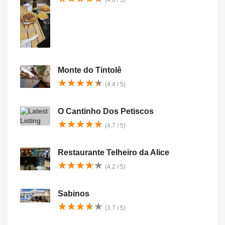
(4.6 / 5)
Monte do Tintolê
★
★
★
★
★
★
★
★
★
★
(4.4 / 5)
O Cantinho Dos Petiscos
★
★
★
★
★
★
★
★
★
★
(4.7 / 5)
Restaurante Telheiro da Alice
★
★
★
★
★
★
★
★
★
★
(4.2 / 5)
Sabinos
★
★
★
★
★
★
★
★
★
★
(3.7 / 5)