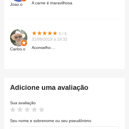
A carne é maravilhosa
Joao.o
★
★
★
★
★
★
★
★
★
★
5 / 5
31/08/2019 à 19:32
Aconselho....
Carlos.o
Adicione uma avaliação
Sua avaliação
Seu nome e sobrenome ou seu pseudônimo