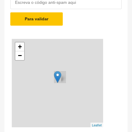
Para validar
+
−
Leaflet