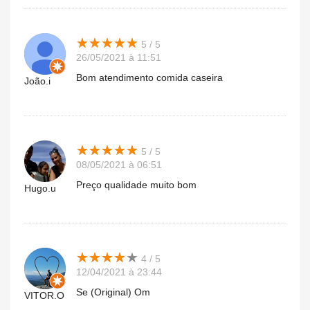
★
★
★
★
★
★
★
★
★
★
5 / 5
26/05/2021 à 11:51
Bom atendimento comida caseira
João.i
★
★
★
★
★
★
★
★
★
★
5 / 5
08/05/2021 à 06:51
Preço qualidade muito bom
Hugo.u
★
★
★
★
★
★
★
★
★
★
4 / 5
12/04/2021 à 23:44
Se (Original) Om
VITOR.O