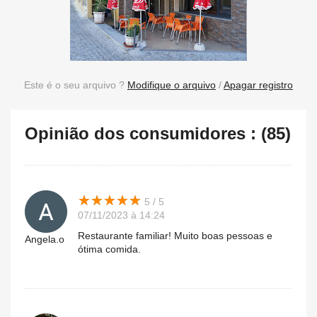
Este é o seu arquivo ?
Modifique o arquivo
/
Apagar registro
Opinião dos consumidores : (85)
★
★
★
★
★
★
★
★
★
★
5 / 5
07/11/2023 à 14:24
Restaurante familiar! Muito boas pessoas e
Angela.o
ótima comida.