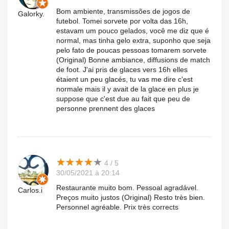
Bom ambiente, transmissões de jogos de
Galorky.
futebol. Tomei sorvete por volta das 16h,
estavam um pouco gelados, você me diz que é
normal, mas tinha gelo extra, suponho que seja
pelo fato de poucas pessoas tomarem sorvete
(Original) Bonne ambiance, diffusions de match
de foot. J'ai pris de glaces vers 16h elles
étaient un peu glacés, tu vas me dire c'est
normale mais il y avait de la glace en plus je
suppose que c'est due au fait que peu de
personne prennent des glaces
★
★
★
★
★
★
★
★
★
★
4 / 5
30/05/2021 à 20:14
Restaurante muito bom. Pessoal agradável.
Carlos.i
Preços muito justos (Original) Resto très bien.
Personnel agréable. Prix très corrects