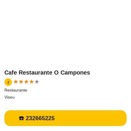
Cafe Restaurante O Campones
★
★
★
★
★
★
★
★
★
★
4
Restaurante
Viseu
☎️ 232665225