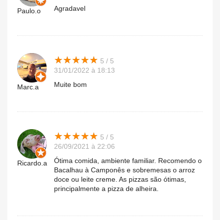
Agradavel
Paulo.o
★
★
★
★
★
★
★
★
★
★
5 / 5
31/01/2022 à 18:13
Muite bom
Marc.a
★
★
★
★
★
★
★
★
★
★
5 / 5
26/09/2021 à 22:06
Ótima comida, ambiente familiar. Recomendo o
Ricardo.a
Bacalhau à Camponês e sobremesas o arroz
doce ou leite creme. As pizzas são ótimas,
principalmente a pizza de alheira.