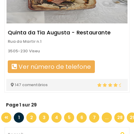
Quinta da Tia Augusta - Restaurante
Rua do Martir n.1
3505-230 Viseu
Ver número de telefone
147 comentários
Page 1 sur 29
1
2
3
4
5
6
7
...
28
2