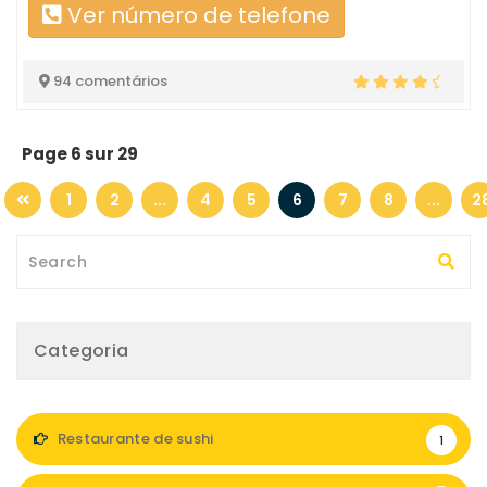
Ver número de telefone
94 comentários
Page 6 sur 29
1
2
...
4
5
6
7
8
...
2
Categoria
Restaurante de sushi
1