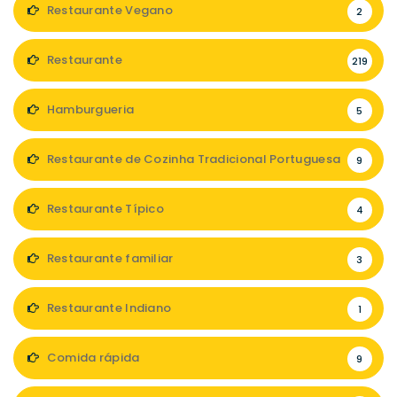
Restaurante Vegano
2
Restaurante
219
Hamburgueria
5
Restaurante de Cozinha Tradicional Portuguesa
9
Restaurante Típico
4
Restaurante familiar
3
Restaurante Indiano
1
Comida rápida
9