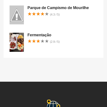
Parque de Campismo de Mourilhe
★
★
★
★
★
★
★
★
★
★
(4.3 / 5)
Fermentação
★
★
★
★
★
★
★
★
★
★
(2.9 / 5)