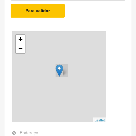
Para validar
+
−
Leaflet
Endereço :