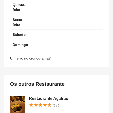
Quinta-
feira
Sexta-
feira
Sábado
Domingo
Um erro no cronograma?
Os outros Restaurante
Restaurante Açafrão
★
★
★
★
★
★
★
★
★
★
(5 / 5)