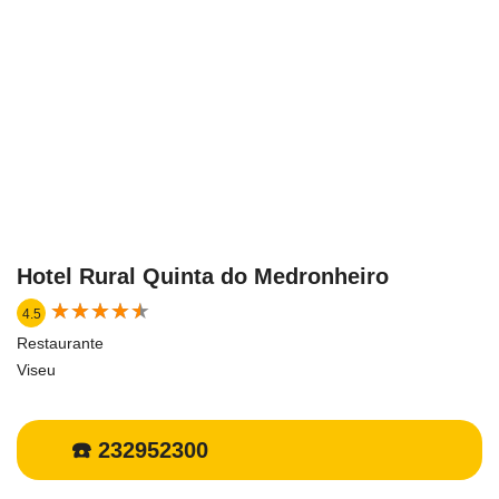
Hotel Rural Quinta do Medronheiro
★
★
★
★
★
★
★
★
★
★
4.5
Restaurante
Viseu
☎️ 232952300