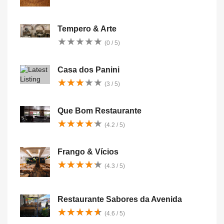
Tempero & Arte
★
★
★
★
★
★
★
★
★
★
(0 / 5)
Casa dos Panini
★
★
★
★
★
★
★
★
★
★
(3 / 5)
Que Bom Restaurante
★
★
★
★
★
★
★
★
★
★
(4.2 / 5)
Frango & Vícios
★
★
★
★
★
★
★
★
★
★
(4.3 / 5)
Restaurante Sabores da Avenida
★
★
★
★
★
★
★
★
★
★
(4.6 / 5)