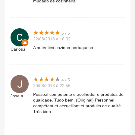
mudado de cozinheira
★
★
★
★
★
★
★
★
★
★
5 / 5
22/08/2018 à 16:32
A auténtica cozinha portuguesa
Carlos.i
★
★
★
★
★
★
★
★
★
★
4 / 5
20/08/2018 à 22:56
Pessoal competente e acolhedor e produtos de
Jose.a
qualidade. Tudo bem. (Original) Personnel
compétent et accueillant et produits de qualité.
Très bien.