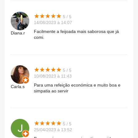
★
★
★
★
★
★
★
★
★
★
5 / 5
14/08/2023 à 14:07
Facilmente a feijoada mais saborosa que já
Diana.r
comi.
★
★
★
★
★
★
★
★
★
★
5 / 5
10/08/2023 à 11:43
Para uma refeição económica e muito boa e
Carla.s
simpatia ao servir
★
★
★
★
★
★
★
★
★
★
5 / 5
25/04/2023 à 13:52