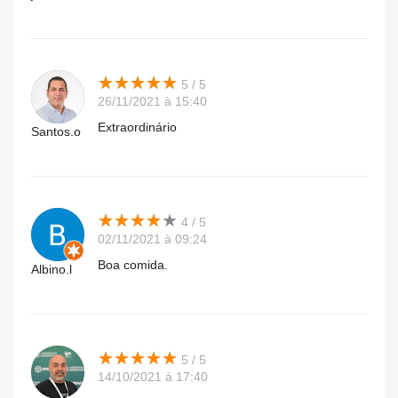
★
★
★
★
★
★
★
★
★
★
5 / 5
26/11/2021 à 15:40
Extraordinário
Santos.o
★
★
★
★
★
★
★
★
★
★
4 / 5
02/11/2021 à 09:24
Boa comida.
Albino.l
★
★
★
★
★
★
★
★
★
★
5 / 5
14/10/2021 à 17:40