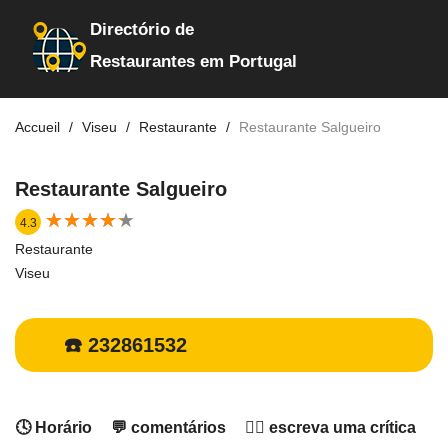
Directório de
Restaurantes em Portugal
Accueil
Viseu
Restaurante
Restaurante Salgueiro
Restaurante Salgueiro
★
★
★
★
★
★
★
★
★
★
4.3
Restaurante
Viseu
☎️ 232861532
🕓 Horário
💬 comentários
✍🏻 escreva uma crítica