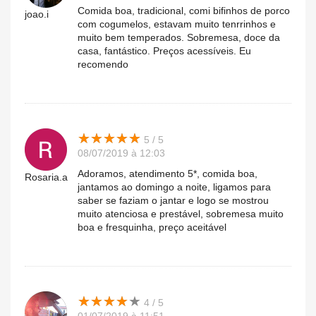
Comida boa, tradicional, comi bifinhos de porco
joao.i
com cogumelos, estavam muito tenrrinhos e
muito bem temperados. Sobremesa, doce da
casa, fantástico. Preços acessíveis. Eu
recomendo
★
★
★
★
★
★
★
★
★
★
5 / 5
08/07/2019 à 12:03
Adoramos, atendimento 5*, comida boa,
Rosaria.a
jantamos ao domingo a noite, ligamos para
saber se faziam o jantar e logo se mostrou
muito atenciosa e prestável, sobremesa muito
boa e fresquinha, preço aceitável
★
★
★
★
★
★
★
★
★
★
4 / 5