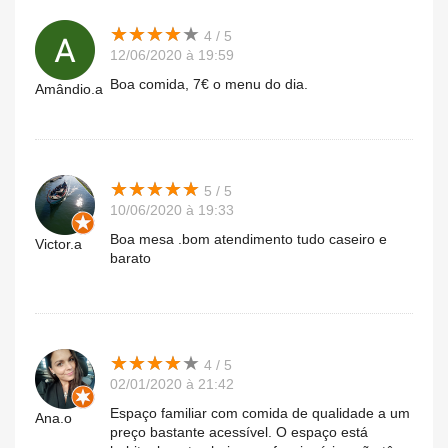
★
★
★
★
★
★
★
★
★
★
4 / 5
12/06/2020 à 19:59
Boa comida, 7€ o menu do dia.
Amândio.a
★
★
★
★
★
★
★
★
★
★
5 / 5
10/06/2020 à 19:33
Boa mesa .bom atendimento tudo caseiro e
Victor.a
barato
★
★
★
★
★
★
★
★
★
★
4 / 5
02/01/2020 à 21:42
Espaço familiar com comida de qualidade a um
Ana.o
preço bastante acessível. O espaço está