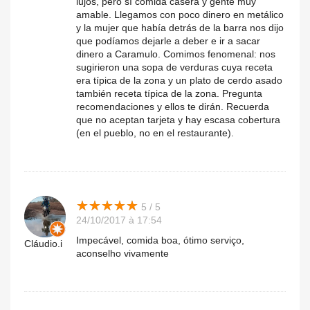
lujos, pero sí comida casera y gente muy
amable. Llegamos con poco dinero en metálico
y la mujer que había detrás de la barra nos dijo
que podíamos dejarle a deber e ir a sacar
dinero a Caramulo. Comimos fenomenal: nos
sugirieron una sopa de verduras cuya receta
era típica de la zona y un plato de cerdo asado
también receta típica de la zona. Pregunta
recomendaciones y ellos te dirán. Recuerda
que no aceptan tarjeta y hay escasa cobertura
(en el pueblo, no en el restaurante).
★
★
★
★
★
★
★
★
★
★
5 / 5
24/10/2017 à 17:54
Impecável, comida boa, ótimo serviço,
Cláudio.i
aconselho vivamente