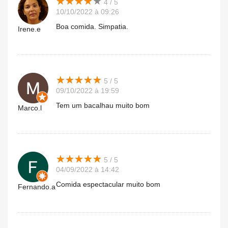
★
★
★
★
★
★
★
★
★
★
4 / 5
10/10/2022 à 09:26
Boa comida. Simpatia.
Irene.e
★
★
★
★
★
★
★
★
★
★
5 / 5
09/10/2022 à 19:59
Tem um bacalhau muito bom
Marco.l
★
★
★
★
★
★
★
★
★
★
5 / 5
04/09/2022 à 14:42
Comida espectacular muito bom
Fernando.a