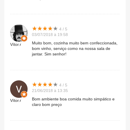
★
★
★
★
★
★
★
★
★
★
4 / 5
03/07/2018 à 19:58
Muito bom, cozinha muito bem confeccionada,
Vítor.r
bom vinho, serviço como na nossa sala de
jantar. Sim senhor!
★
★
★
★
★
★
★
★
★
★
4 / 5
21/06/2018 à 13:35
Bom ambiente boa comida muito simpático e
Vítor.r
claro bom preço