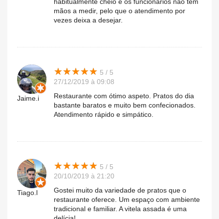
habitualmente cheio e os funcionários não têm
mãos a medir, pelo que o atendimento por
vezes deixa a desejar.
★
★
★
★
★
★
★
★
★
★
5 / 5
27/12/2019 à 09:08
Restaurante com ótimo aspeto. Pratos do dia
Jaime.i
bastante baratos e muito bem confecionados.
Atendimento rápido e simpático.
★
★
★
★
★
★
★
★
★
★
5 / 5
20/10/2019 à 21:20
Gostei muito da variedade de pratos que o
Tiago.l
restaurante oferece. Um espaço com ambiente
tradicional e familiar. A vitela assada é uma
delícia!