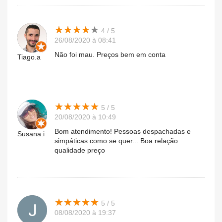
★
★
★
★
★
★
★
★
★
★
4 / 5
26/08/2020 à 08:41
Não foi mau. Preços bem em conta
Tiago.a
★
★
★
★
★
★
★
★
★
★
5 / 5
20/08/2020 à 10:49
Bom atendimento! Pessoas despachadas e
Susana.i
simpáticas como se quer... Boa relação
qualidade preço
★
★
★
★
★
★
★
★
★
★
5 / 5
08/08/2020 à 19:37