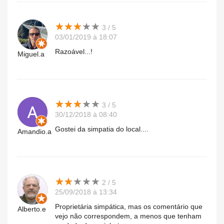
★
★
★
★
★
★
★
★
★
★
3 / 5
03/01/2019 à 18:07
Razoável...!
Miguel.a
★
★
★
★
★
★
★
★
★
★
3 / 5
30/12/2018 à 08:40
Gostei da simpatia do local....
Amandio.a
★
★
★
★
★
★
★
★
★
★
2 / 5
25/09/2018 à 13:34
Proprietária simpática, mas os comentário que
Alberto.e
vejo não correspondem, a menos que tenham