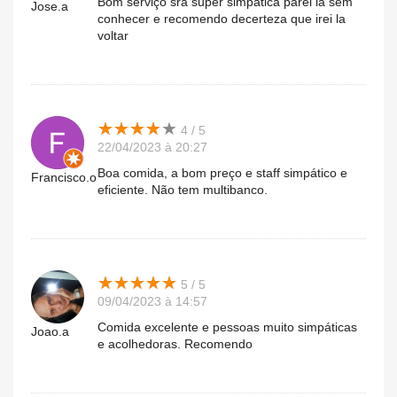
Bom serviço sra super simpatica parei la sem
Jose.a
conhecer e recomendo decerteza que irei la
voltar
★
★
★
★
★
★
★
★
★
★
4 / 5
22/04/2023 à 20:27
Boa comida, a bom preço e staff simpático e
Francisco.o
eficiente. Não tem multibanco.
★
★
★
★
★
★
★
★
★
★
5 / 5
09/04/2023 à 14:57
Comida excelente e pessoas muito simpáticas
Joao.a
e acolhedoras. Recomendo