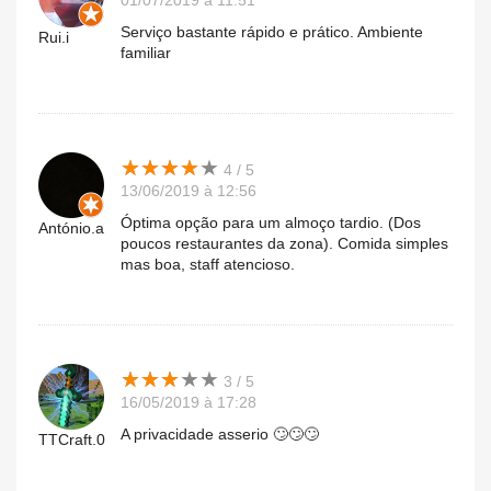
01/07/2019 à 11:51
Serviço bastante rápido e prático. Ambiente
Rui.i
familiar
★
★
★
★
★
★
★
★
★
★
4 / 5
13/06/2019 à 12:56
Óptima opção para um almoço tardio. (Dos
António.a
poucos restaurantes da zona). Comida simples
mas boa, staff atencioso.
★
★
★
★
★
★
★
★
★
★
3 / 5
16/05/2019 à 17:28
A privacidade asserio 🙄🙄🙄
TTCraft.0