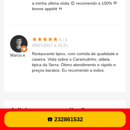
a minha ultima visita 😊 recomendo a 100% 💚
bonne appétit 🍴
★
★
★
★
★
★
★
★
★
★
5 / 5
20/07/2017 à 15:21
Restaurante tipico, com comida de qualidade e
Marco.e
caseira. Vista sobre o Caramulinho, aldeia
tipica da Serra. Ótimo atendimento e rápido e
preços baratos. Eu recomendo a todos.
Adicione uma avaliação
☎️ 232861532
Sua avaliação