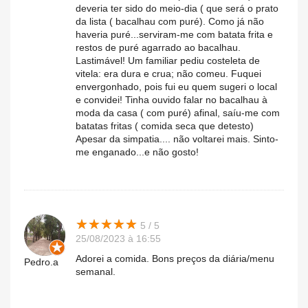
deveria ter sido do meio-dia ( que será o prato
da lista ( bacalhau com puré). Como já não
haveria puré...serviram-me com batata frita e
restos de puré agarrado ao bacalhau.
Lastimável! Um familiar pediu costeleta de
vitela: era dura e crua; não comeu. Fuquei
envergonhado, pois fui eu quem sugeri o local
e convidei! Tinha ouvido falar no bacalhau à
moda da casa ( com puré) afinal, saíu-me com
batatas fritas ( comida seca que detesto)
Apesar da simpatia.... não voltarei mais. Sinto-
me enganado...e não gosto!
★
★
★
★
★
★
★
★
★
★
5 / 5
25/08/2023 à 16:55
Adorei a comida. Bons preços da diária/menu
Pedro.a
semanal.