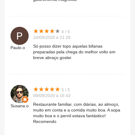
★
★
★
★
★
★
★
★
★
★
4 / 5
24/09/2020 à 21:28
Só posso dizer topo aquelas bifanas
Paulo.o
preparadas pela chega do melhor volto em
breve abraço gostei
★
★
★
★
★
★
★
★
★
★
5 / 5
08/09/2020 à 16:43
Restaurante familiar, com diárias, ao almoço,
Susana.o
muito em conta e a comida muito boa. A sopa
muito boa e o pernil estava fantástico!
Recomendo