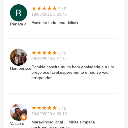
★
★
★
★
★
★
★
★
★
★
5 / 5
18/06/2021 à 20:47
Exelente tudo uma delicia
Renata.o
★
★
★
★
★
★
★
★
★
★
5 / 5
08/10/2020 à 17:34
Comida caseira muito bem apaladada e a um
Humberto.e
preço aceitavel.esperemente e nao se vao
arrepender.
★
★
★
★
★
★
★
★
★
★
5 / 5
30/09/2020 à 06:19
Maravilhoso local ... Muita simpatia
Vasco.e
gastronomia magnifica