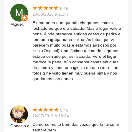
★
★
★
★
★
★
★
★
★
★
5 / 5
19/08/2018 à 21:47
É uma pena que quando chegamos estava
Miguel.
fechado porque era sábado. Mas o lugar vale a
pena. Ainda preserva antigas casas de pedra e
tem uma igreja numa colina. As fotos que vi
parecem muito boas e estamos ansiosos por
isso. (Original) Una lástima q cuando llegamos
estaba cerrado por ser sábado. Pero el lugar
merece la pena. Aún conserva casas antiguas
de piedra y tiene una iglesia en una cima. Las
fotos q he visto tienen muy buena pinta y nos
quedamos con ganas.
★
★
★
★
★
★
★
★
★
★
5 / 5
12/07/2018 à 18:34
Come-se muito bem das vezes que lá fui comi
Goncalo.a
sempre bem