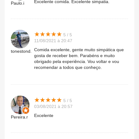
Excelente comida. Excelente simpatia.
Paulo.i
★
★
★
★
★
★
★
★
★
★
5 / 5
11/08/2021 à 20:47
Comida excelente, gente muito simpática que
tonestond.
gosta de receber bem. Parabéns e muito
obrigado pela experiência. Vou voltar e vou
recomendar a todos que conheço.
★
★
★
★
★
★
★
★
★
★
5 / 5
03/08/2021 à 20:57
Excelente
Pereira.r