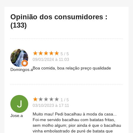
Opinião dos consumidores :
(133)
★
★
★
★
★
★
★
★
★
★
5 / 5
09/01/2024 à 11:03
Boa comida, boa relação preço qualidade
Domingos.a
★
★
★
★
★
★
★
★
★
★
1 / 5
03/10/2023 à 17:11
Muito mau! Pedi bacalhau à moda da casa...
Jose.a
Foi-me servido bacalhau com batatas fritas,
sem molho algum; pior ainda é que o bacalhau
vinha embolastrado de puré de batata que