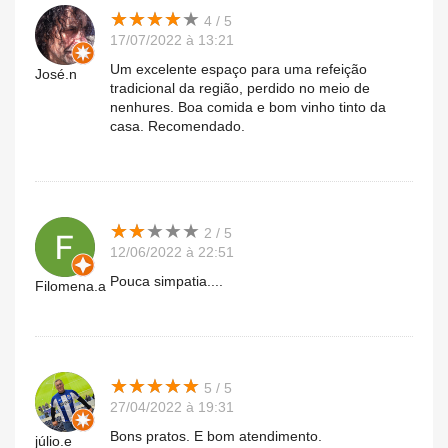
★
★
★
★
★
★
★
★
★
★
4 / 5
17/07/2022 à 13:21
Um excelente espaço para uma refeição
José.n
tradicional da região, perdido no meio de
nenhures. Boa comida e bom vinho tinto da
casa. Recomendado.
★
★
★
★
★
★
★
★
★
★
2 / 5
12/06/2022 à 22:51
Pouca simpatia....
Filomena.a
★
★
★
★
★
★
★
★
★
★
5 / 5
27/04/2022 à 19:31
Bons pratos. E bom atendimento.
júlio.e