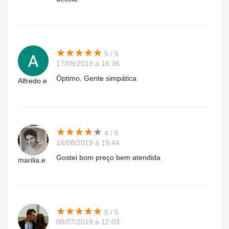
★
★
★
★
★
★
★
★
★
★
5 / 5
17/09/2019 à 16:36
Óptimo. Gente simpática
Alfredo.e
★
★
★
★
★
★
★
★
★
★
4 / 5
16/08/2019 à 19:44
Gostei bom preço bem atendida
marilia.e
★
★
★
★
★
★
★
★
★
★
5 / 5
08/07/2019 à 12:03