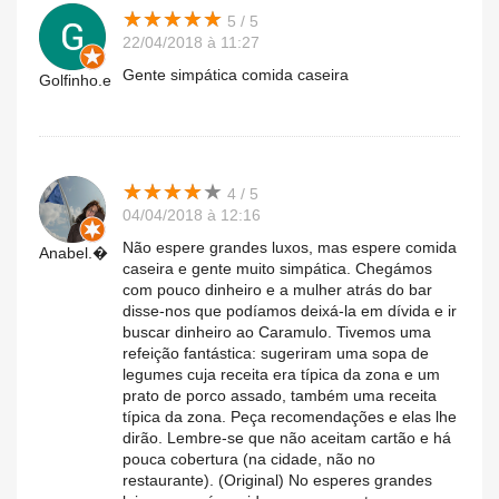
★
★
★
★
★
★
★
★
★
★
5 / 5
22/04/2018 à 11:27
Gente simpática comida caseira
Golfinho.e
★
★
★
★
★
★
★
★
★
★
4 / 5
04/04/2018 à 12:16
Não espere grandes luxos, mas espere comida
Anabel.�
caseira e gente muito simpática. Chegámos
com pouco dinheiro e a mulher atrás do bar
disse-nos que podíamos deixá-la em dívida e ir
buscar dinheiro ao Caramulo. Tivemos uma
refeição fantástica: sugeriram uma sopa de
legumes cuja receita era típica da zona e um
prato de porco assado, também uma receita
típica da zona. Peça recomendações e elas lhe
dirão. Lembre-se que não aceitam cartão e há
pouca cobertura (na cidade, não no
restaurante). (Original) No esperes grandes