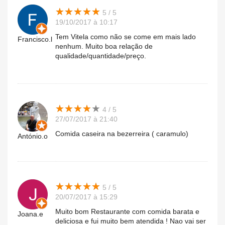
★
★
★
★
★
★
★
★
★
★
5 / 5
19/10/2017 à 10:17
Tem Vitela como não se come em mais lado
Francisco.l
nenhum. Muito boa relação de
qualidade/quantidade/preço.
★
★
★
★
★
★
★
★
★
★
4 / 5
27/07/2017 à 21:40
Comida caseira na bezerreira ( caramulo)
António.o
★
★
★
★
★
★
★
★
★
★
5 / 5
20/07/2017 à 15:29
Muito bom Restaurante com comida barata e
Joana.e
deliciosa e fui muito bem atendida ! Nao vai ser