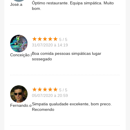
Óptimo restaurante. Equipa simpática. Muito
José.a
bom.
★
★
★
★
★
★
★
★
★
★
5 / 5
31/07/2020 à 14:19
Boa comida pessoas simpáticas lugar
Conceição.l
sossegado
★
★
★
★
★
★
★
★
★
★
5 / 5
05/07/2020 à 20:59
Simpatia qualudade excekente, bom preco.
Fernando.o
Recomendo