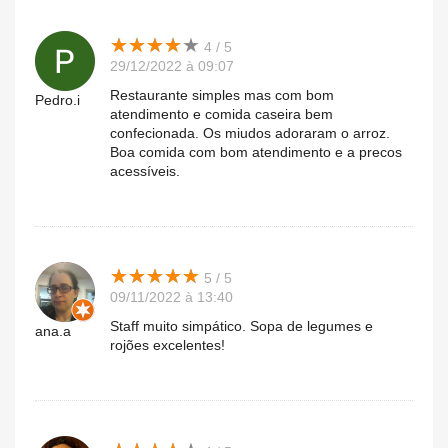
★
★
★
★
★
★
★
★
★
★
4 / 5
29/12/2022 à 09:07
Restaurante simples mas com bom
Pedro.i
atendimento e comida caseira bem
confecionada. Os miudos adoraram o arroz.
Boa comida com bom atendimento e a precos
acessíveis.
★
★
★
★
★
★
★
★
★
★
5 / 5
09/11/2022 à 13:40
Staff muito simpático. Sopa de legumes e
ana.a
rojões excelentes!