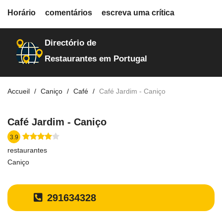
fiche.php
Horário
comentários
escreva uma crítica
restaurantes
25779
Directório de
Restaurantes em Portugal
Accueil
Caniço
Café
Café Jardim - Caniço
Café Jardim - Caniço
3.9
restaurantes
Caniço
291634328