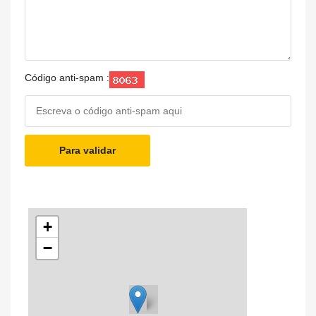
Código anti-spam :
Para validar
+
−