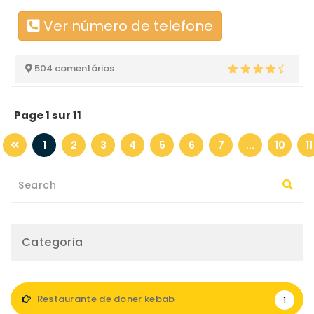
Ver número de telefone
504 comentários
Page 1 sur 11
1
2
3
4
5
6
7
...
10
11
Categoria
Restaurante de doner kebab
1