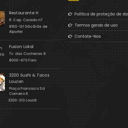
Restaurante H
Política de proteção de d
R. Cap. Caiado n7
Termos gerais de uso
8150-131 São Brás de
Alportel
Contate-Nos
Fusion Lokal
Tv. das Cocheiras 8
8000-470 Faro
3200 Sushi & Tacos
Louzan
Praça Francisco Sá
Carneiro 6
3200-210 Lousã