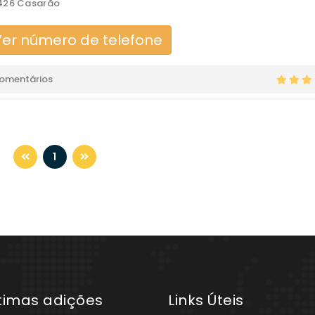
426 Casarão
er número de telefone
comentários
1
ltimas adições
Links Úteis