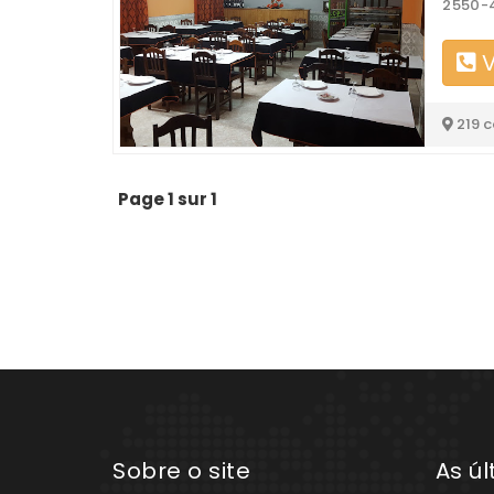
2550-
V
219 
Page 1 sur 1
Sobre o site
As ú