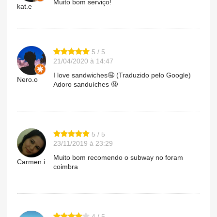
Muito bom serviço!
kat.e
5 / 5
21/04/2020 à 14:47
I love sandwiches🤤 (Traduzido pelo Google)
Nero.o
Adoro sanduíches 🤤
5 / 5
23/11/2019 à 23:29
Muito bom recomendo o subway no foram
Carmen.i
coimbra
4 / 5