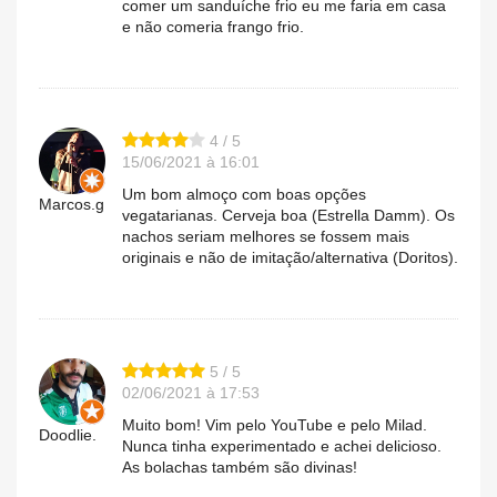
comer um sanduíche frio eu me faria em casa
e não comeria frango frio.
4 / 5
15/06/2021 à 16:01
Um bom almoço com boas opções
Marcos.g
vegatarianas. Cerveja boa (Estrella Damm). Os
nachos seriam melhores se fossem mais
originais e não de imitação/alternativa (Doritos).
5 / 5
02/06/2021 à 17:53
Muito bom! Vim pelo YouTube e pelo Milad.
Doodlie.
Nunca tinha experimentado e achei delicioso.
As bolachas também são divinas!