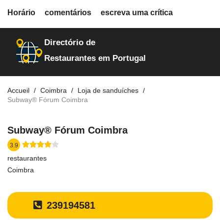
fiche.php
Horário
comentários
escreva uma crítica
restaurantes
4848
Directório de
Restaurantes em Portugal
Accueil
Coimbra
Loja de sanduíches
Subway® Fórum Coimbra
Subway® Fórum Coimbra
3.9
restaurantes
Coimbra
239194581