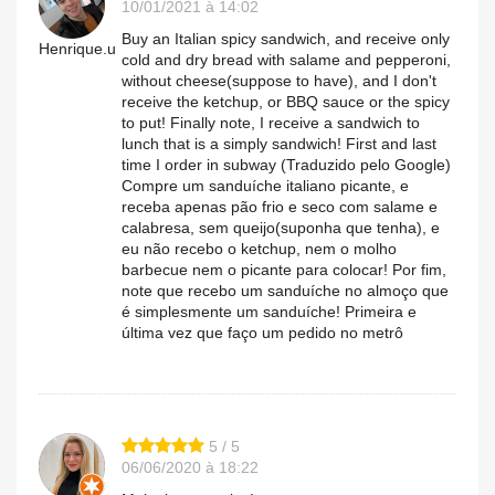
10/01/2021 à 14:02
Buy an Italian spicy sandwich, and receive only
Henrique.u
cold and dry bread with salame and pepperoni,
without cheese(suppose to have), and I don't
receive the ketchup, or BBQ sauce or the spicy
to put! Finally note, I receive a sandwich to
lunch that is a simply sandwich! First and last
time I order in subway (Traduzido pelo Google)
Compre um sanduíche italiano picante, e
receba apenas pão frio e seco com salame e
calabresa, sem queijo(suponha que tenha), e
eu não recebo o ketchup, nem o molho
barbecue nem o picante para colocar! Por fim,
note que recebo um sanduíche no almoço que
é simplesmente um sanduíche! Primeira e
última vez que faço um pedido no metrô
5 / 5
06/06/2020 à 18:22