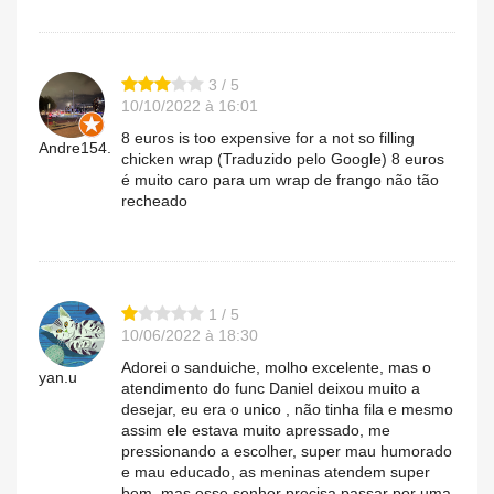
3 / 5
10/10/2022 à 16:01
8 euros is too expensive for a not so filling
Andre154.
chicken wrap (Traduzido pelo Google) 8 euros
é muito caro para um wrap de frango não tão
recheado
1 / 5
10/06/2022 à 18:30
Adorei o sanduiche, molho excelente, mas o
yan.u
atendimento do func Daniel deixou muito a
desejar, eu era o unico , não tinha fila e mesmo
assim ele estava muito apressado, me
pressionando a escolher, super mau humorado
e mau educado, as meninas atendem super
bem, mas esse senhor precisa passar por uma