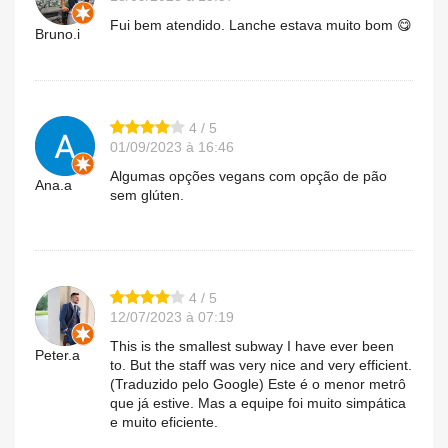
Fui bem atendido. Lanche estava muito bom 😋
Bruno.i
4 / 5
01/09/2023 à 16:46
Algumas opções vegans com opção de pão
Ana.a
sem glúten.
4 / 5
12/07/2023 à 07:19
This is the smallest subway I have ever been
Peter.a
to. But the staff was very nice and very efficient.
(Traduzido pelo Google) Este é o menor metrô
que já estive. Mas a equipe foi muito simpática
e muito eficiente.