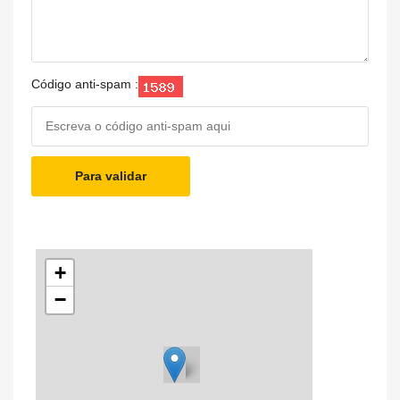
Código anti-spam :
Para validar
+
−