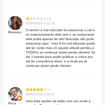
1 / 5
02/04/2023 à 12:18
O senhor é mal educado fui estacionar o carro
Mariana.i
no estacionamento dele sem ir ao restaurante
dele podia apenas ter dito”desculpe não pode
estacionar aqui “ mas N foi mal educado podia
até ter razão mas cm aquela atitude perdeu-a
TODA!!e se continuar assim perde clientes! Só
dei 1 estrela para poder publicar a crítica pra
ele ter consciência disso, e q mude pq se
continuar assim perde clientes.
5 / 5
06/03/2023 à 09:47
Uma bela sandes de leitão com um verde á
Rui.a