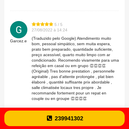
5 / 5
27/08/2022 à 14:24
(Traduzido pelo Google) Atendimento muito
Garcez.e
bom, pessoal simpático, sem muita espera,
prato bem preparado, quantidade suficiente,
preço acessível, quarto muito limpo com ar
condicionado. Recomendo vivamente para uma
refeição em casal ou em grupo 👏👏👏👏
(Original) Tres bonne prestation , personnelle
agréable , pas d'attente prolongée , plat bien
élaboré , quantité suffisante prix abordable ,
salle climatisée locaux tres propre . Je
recommande fortement pour un repat en
couple ou en groupe 👏👏👏👏
239941302
3 / 5