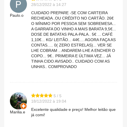
28/12/2022 à 14:27
CUIDADO PREPARE -SE COM CARTEIRA
Paulo.o
RECHEADA..OU CRÉDITO NO CARTÃO. 26€
O MÍNIMO POR PESSOA SEM SOBREMESA...
A GARRAFA DO VINHO A MAIS BARATA 9,5€...
DOSE DE BATATAS PALA-PALA.. 5€ ... CAFÉ
1,10€... KG/ LEITÃO... 44€.... AGORA FAÇA AS
CONTAS..... 0( ZERO ESTRELAS)... VER SE
LHE COBRAM .. ANDAREM-LHE A ENCHER O
COPO... 9€.. PRIMEIRA E ÚLTIMA VEZ... JÁ
TINHA CIDO AVISADO.. CUIDADO COM AS
UNHAS.. COMPROVADO
5 / 5
18/12/2022 à 19:04
Excelente qualidade e preço! Melhor leitão que
Marilia.e
já comi!