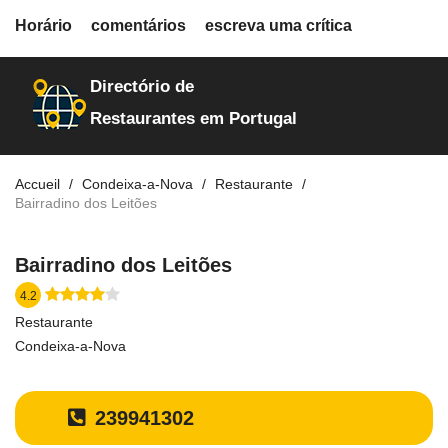
fiche.php
Horário
comentários
escreva uma crítica
restaurantes
3525
Directório de
Restaurantes em Portugal
Accueil
Condeixa-a-Nova
Restaurante
Bairradino dos Leitões
Bairradino dos Leitões
4.2
Restaurante
Condeixa-a-Nova
239941302