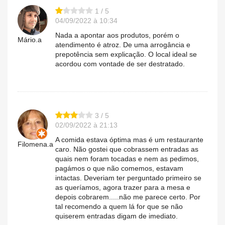
1 / 5
04/09/2022 à 10:34
Nada a apontar aos produtos, porém o
Mário.a
atendimento é atroz. De uma arrogância e
prepotência sem explicação. O local ideal se
acordou com vontade de ser destratado.
3 / 5
02/09/2022 à 21:13
A comida estava óptima mas é um restaurante
Filomena.a
caro. Não gostei que cobrassem entradas as
quais nem foram tocadas e nem as pedimos,
pagámos o que não comemos, estavam
intactas. Deveriam ter perguntado primeiro se
as queríamos, agora trazer para a mesa e
depois cobrarem.....não me parece certo. Por
tal recomendo a quem lá for que se não
quiserem entradas digam de imediato.