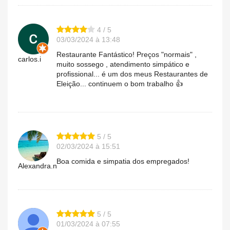
4 / 5
03/03/2024 à 13:48
Restaurante Fantástico! Preços "normais" ,
carlos.i
muito sossego , atendimento simpático e
profissional... é um dos meus Restaurantes de
Eleição... continuem o bom trabalho 👍
5 / 5
02/03/2024 à 15:51
Boa comida e simpatia dos empregados!
Alexandra.n
5 / 5
01/03/2024 à 07:55