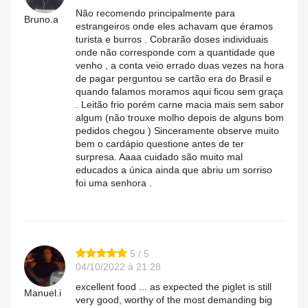
Não recomendo principalmente para
Bruno.a
estrangeiros onde eles achavam que éramos
turista e burros . Cobrarão doses individuais
onde não corresponde com a quantidade que
venho , a conta veio errado duas vezes na hora
de pagar perguntou se cartão era do Brasil e
quando falamos moramos aqui ficou sem graça
. Leitão frio porém carne macia mais sem sabor
algum (não trouxe molho depois de alguns bom
pedidos chegou ) Sinceramente observe muito
bem o cardápio questione antes de ter
surpresa. Aaaa cuidado são muito mal
educados a única ainda que abriu um sorriso
foi uma senhora .
5 / 5
04/10/2022 à 21:28
excellent food ... as expected the piglet is still
Manuel.i
very good, worthy of the most demanding big