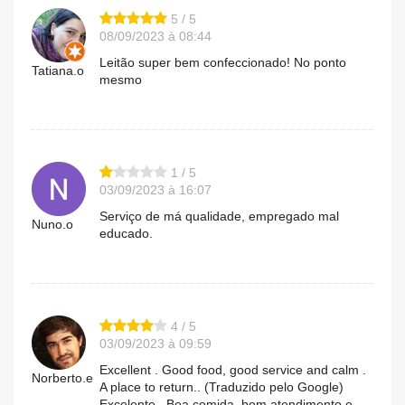
5 / 5
08/09/2023 à 08:44
Leitão super bem confeccionado! No ponto
Tatiana.o
mesmo
1 / 5
03/09/2023 à 16:07
Serviço de má qualidade, empregado mal
Nuno.o
educado.
4 / 5
03/09/2023 à 09:59
Excellent . Good food, good service and calm .
Norberto.e
A place to return.. (Traduzido pelo Google)
Excelente . Boa comida, bom atendimento e