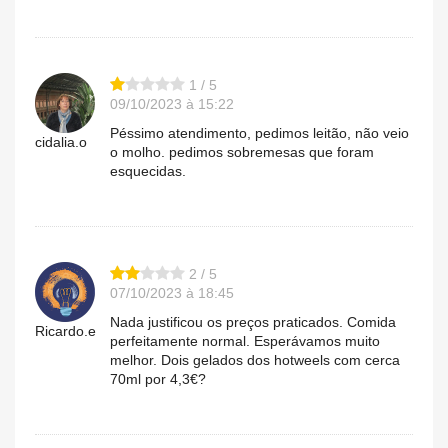
1 / 5
09/10/2023 à 15:22
Péssimo atendimento, pedimos leitão, não veio
cidalia.o
o molho. pedimos sobremesas que foram
esquecidas.
2 / 5
07/10/2023 à 18:45
Nada justificou os preços praticados. Comida
Ricardo.e
perfeitamente normal. Esperávamos muito
melhor. Dois gelados dos hotweels com cerca
70ml por 4,3€?