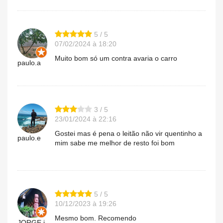
5 / 5
07/02/2024 à 18:20
Muito bom só um contra avaria o carro
paulo.a
3 / 5
23/01/2024 à 22:16
Gostei mas é pena o leitão não vir quentinho a
paulo.e
mim sabe me melhor de resto foi bom
5 / 5
10/12/2023 à 19:26
Mesmo bom. Recomendo
JORGE.i