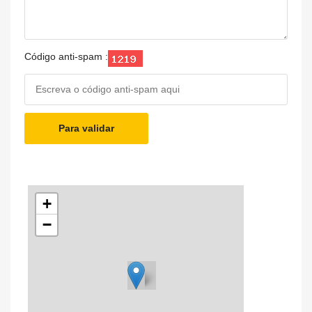
Código anti-spam :
Para validar
+
−