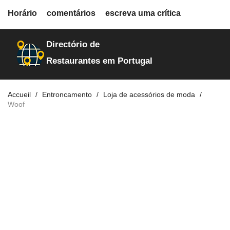
fiche.php
Horário
comentários
escreva uma crítica
restaurantes
10225
Directório de
Restaurantes em Portugal
Accueil
Entroncamento
Loja de acessórios de moda
Woof