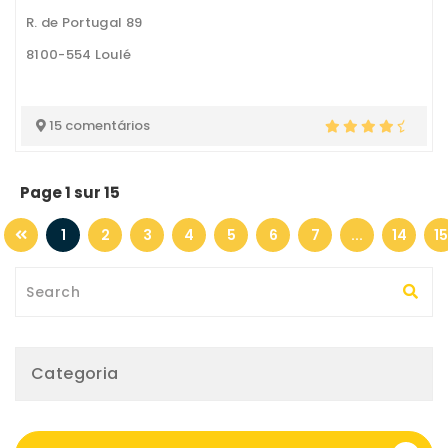
R. de Portugal 89
8100-554 Loulé
15 comentários
Page 1 sur 15
1
2
3
4
5
6
7
...
14
15
Categoria