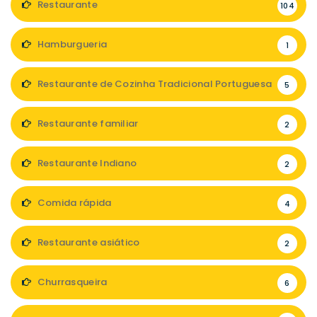
Restaurante
104
Hamburgueria
1
Restaurante de Cozinha Tradicional Portuguesa
5
Restaurante familiar
2
Restaurante Indiano
2
Comida rápida
4
Restaurante asiático
2
Churrasqueira
6