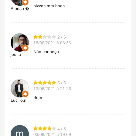
pizzas mm boas
Afonso.�
2 / 5
18/06/2021 à 06:36
Não conheço
joel.a
5 / 5
13/06/2021 à 21:26
Bom
Lucilio.n
4 / 5
03/06/2021 à 19:09