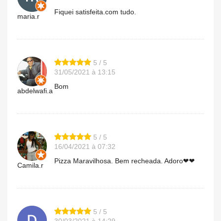
Fiquei satisfeita.com tudo.
maria.r
5 / 5
31/05/2021 à 13:15
Bom
abdelwafi.a
5 / 5
16/04/2021 à 07:32
Pizza Maravilhosa. Bem recheada. Adoro❤❤
Camila.r
5 / 5
30/03/2021 à 14:29