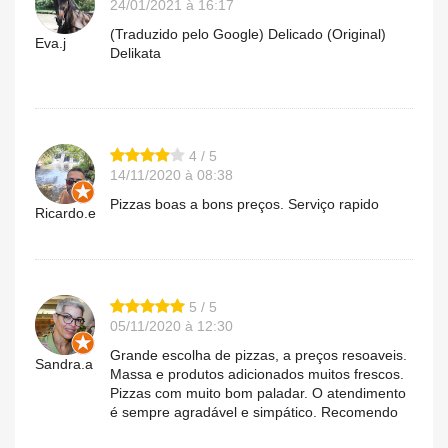
24/01/2021 à 16:17
(Traduzido pelo Google) Delicado (Original)
Eva.j
Delikata
4 / 5
14/11/2020 à 08:38
Pizzas boas a bons preços. Serviço rapido
Ricardo.e
5 / 5
05/11/2020 à 12:30
Grande escolha de pizzas, a preços resoaveis.
Sandra.a
Massa e produtos adicionados muitos frescos.
Pizzas com muito bom paladar. O atendimento
é sempre agradável e simpático. Recomendo