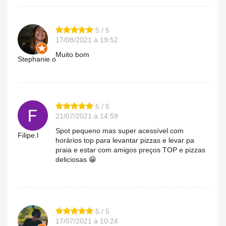
5 / 5
17/08/2021 à 19:52
Muito bom
Stephanie.o
5 / 5
21/07/2021 à 14:59
Spot pequeno mas super acessível com
Filipe.l
horários top para levantar pizzas e levar pa
praia e estar com amigos preços TOP e pizzas
deliciosas 😁
5 / 5
17/07/2021 à 10:24