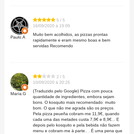
5 / 5
16/09/2020 à 19:09
Muito bem acolhidos, as pizzas prontas
Paulo.A
rapidamente e eram mesmo boas e bem
servidas Recomendo
2 / 5
10/09/2020 à 20:25
(Traduzido pelo Google) Pizza com pouca
María.G
quantidade de ingredientes, embora sejam
bons. O kosquito mais recomendado: muito
bom. O que não me agrada são os preços.
Pela pizza peueña cobram-me 11,9€, quando
cada uma das metades custa 7,9€ e 8,9€... E
depois pelo kosquito e pela bebida não fazem
menu e cobram-me à parte.. . É uma pena que