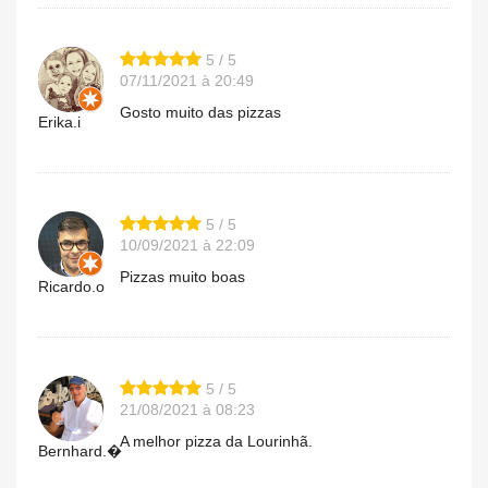
5 / 5
07/11/2021 à 20:49
Gosto muito das pizzas
Erika.i
5 / 5
10/09/2021 à 22:09
Pizzas muito boas
Ricardo.o
5 / 5
21/08/2021 à 08:23
A melhor pizza da Lourinhã.
Bernhard.�