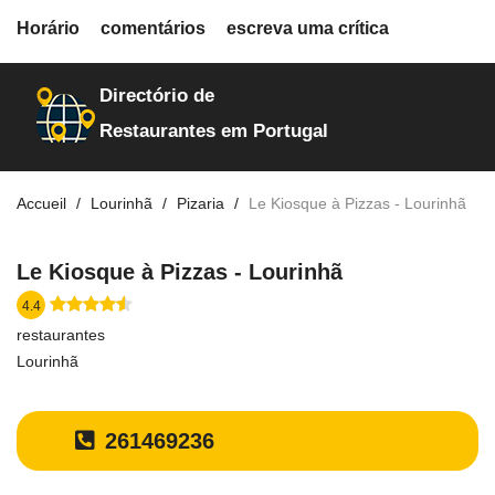
fiche.php
Horário
comentários
escreva uma crítica
restaurantes
20212
Directório de
Restaurantes em Portugal
Accueil
Lourinhã
Pizaria
Le Kiosque à Pizzas - Lourinhã
Le Kiosque à Pizzas - Lourinhã
4.4
restaurantes
Lourinhã
261469236