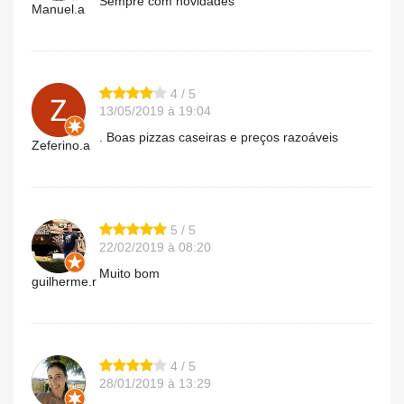
Sempre com novidades
Manuel.a
4 / 5
13/05/2019 à 19:04
. Boas pizzas caseiras e preços razoáveis
Zeferino.a
5 / 5
22/02/2019 à 08:20
Muito bom
guilherme.r
4 / 5
28/01/2019 à 13:29