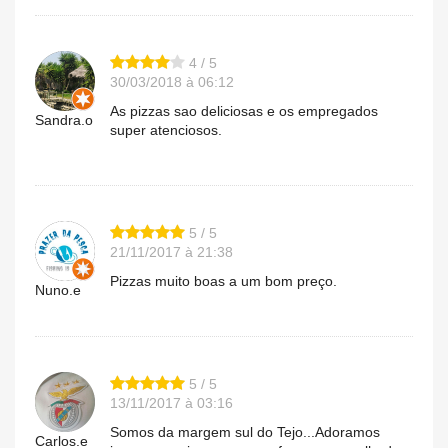
4 / 5
30/03/2018 à 06:12
As pizzas sao deliciosas e os empregados
Sandra.o
super atenciosos.
5 / 5
21/11/2017 à 21:38
Pizzas muito boas a um bom preço.
Nuno.e
5 / 5
13/11/2017 à 03:16
Somos da margem sul do Tejo...Adoramos
Carlos.e