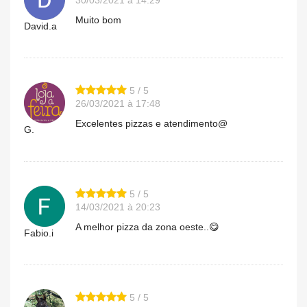
Muito bom
David.a
5 / 5
26/03/2021 à 17:48
Excelentes pizzas e atendimento@
G.
5 / 5
14/03/2021 à 20:23
A melhor pizza da zona oeste..😋
Fabio.i
5 / 5