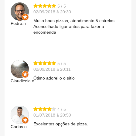
5 / 5
02/09/2018 à 20:30
Muito boas pizzas, atendimento 5 estrelas.
Pedro.n
Aconselhado ligar antes para fazer a
encomenda
5 / 5
02/09/2018 à 20:11
Ótimo adorei o o sítio
Claudiceia.o
4 / 5
01/07/2018 à 20:59
Excelentes opções de pizza.
Carlos.o