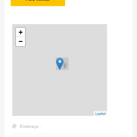
+
−
Leaflet
Endereço :