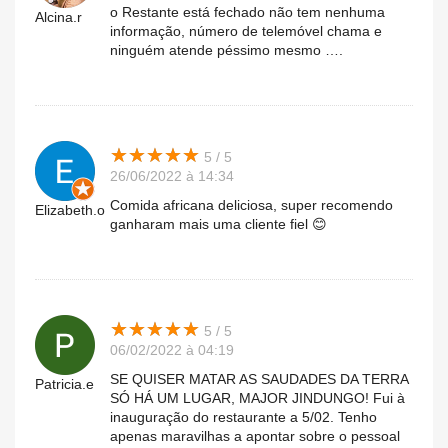
o Restante está fechado não tem nenhuma
Alcina.r
informação, número de telemóvel chama e
ninguém atende péssimo mesmo ….
★
★
★
★
★
★
★
★
★
★
5 / 5
26/06/2022 à 14:34
Comida africana deliciosa, super recomendo
Elizabeth.o
ganharam mais uma cliente fiel 😊
★
★
★
★
★
★
★
★
★
★
5 / 5
06/02/2022 à 04:19
SE QUISER MATAR AS SAUDADES DA TERRA
Patricia.e
SÓ HÁ UM LUGAR, MAJOR JINDUNGO! Fui à
inauguração do restaurante a 5/02. Tenho
apenas maravilhas a apontar sobre o pessoal