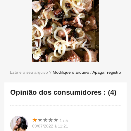
Este é o seu arquivo ?
Modifique o arquivo
/
Apagar registro
Opinião dos consumidores : (4)
★
★
★
★
★
★
★
★
★
★
1 / 5
09/07/2022 à 11:21