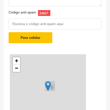
Código anti-spam :
Para validar
+
−