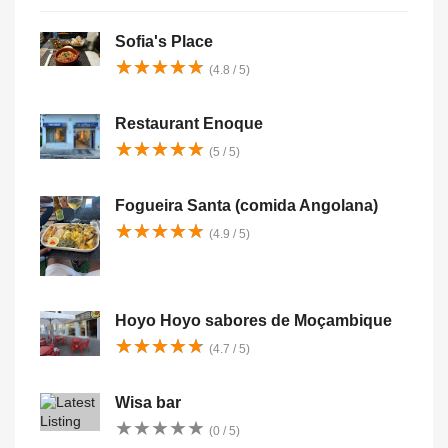
Sofia's Place
★
★
★
★
★
★
★
★
★
★
(4.8 / 5)
Restaurant Enoque
★
★
★
★
★
★
★
★
★
★
(5 / 5)
Fogueira Santa (comida Angolana)
★
★
★
★
★
★
★
★
★
★
(4.9 / 5)
Hoyo Hoyo sabores de Moçambique
★
★
★
★
★
★
★
★
★
★
(4.7 / 5)
Wisa bar
★
★
★
★
★
★
★
★
★
★
(0 / 5)