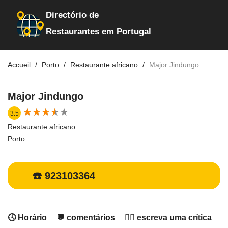
Directório de
Restaurantes em Portugal
Accueil
Porto
Restaurante africano
Major Jindungo
Major Jindungo
★
★
★
★
★
★
★
★
★
★
3.5
Restaurante africano
Porto
☎️ 923103364
🕓 Horário
💬 comentários
✍🏻 escreva uma crítica