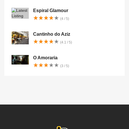
Espiral Glamour
★
★
★
★
★
★
★
★
★
★
(4 / 5)
Cantinho do Aziz
★
★
★
★
★
★
★
★
★
★
(4.1 / 5)
O Amoraria
★
★
★
★
★
★
★
★
★
★
(3 / 5)