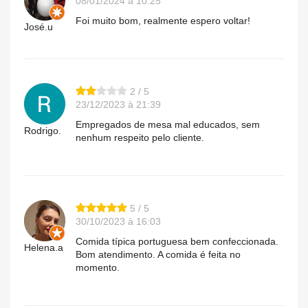
08/01/2024 à 10:25
Foi muito bom, realmente espero voltar!
José.u
2 / 5
23/12/2023 à 21:39
Empregados de mesa mal educados, sem
Rodrigo.
nenhum respeito pelo cliente.
5 / 5
30/10/2023 à 16:03
Comida típica portuguesa bem confeccionada.
Helena.a
Bom atendimento. A comida é feita no
momento.