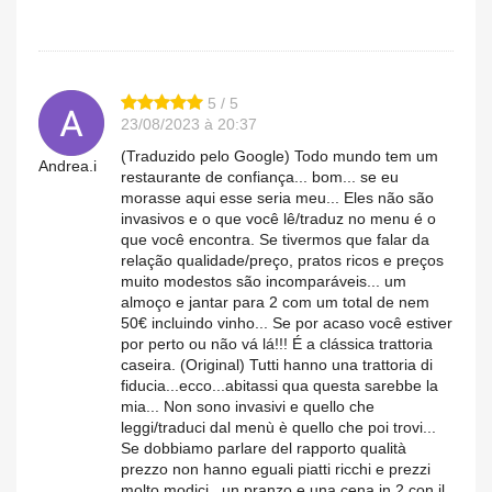
5 / 5
23/08/2023 à 20:37
(Traduzido pelo Google) Todo mundo tem um
Andrea.i
restaurante de confiança... bom... se eu
morasse aqui esse seria meu... Eles não são
invasivos e o que você lê/traduz no menu é o
que você encontra. Se tivermos que falar da
relação qualidade/preço, pratos ricos e preços
muito modestos são incomparáveis... um
almoço e jantar para 2 com um total de nem
50€ incluindo vinho... Se por acaso você estiver
por perto ou não vá lá!!! É a clássica trattoria
caseira. (Original) Tutti hanno una trattoria di
fiducia...ecco...abitassi qua questa sarebbe la
mia... Non sono invasivi e quello che
leggi/traduci dal menù è quello che poi trovi...
Se dobbiamo parlare del rapporto qualità
prezzo non hanno eguali piatti ricchi e prezzi
molto modici...un pranzo e una cena in 2 con il