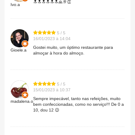
🔝🔝🔝🔝🔝🔝🙏🥂👏
Ivo.a
5 / 5
16/01/2023 à 14:04
Gostei muito, um óptimo restaurante para
Gioele.a
almoçar à hora do almoço.
5 / 5
15/01/2023 à 10:37
Sempre impecável, tanto nas refeições, muito
madalena.o
bem confeccionadas, como no serviço!!! De 0 a
10, dou 12 😉