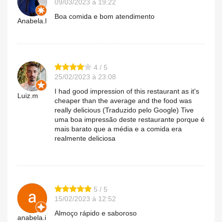
09/03/2023 à 19:22
Boa comida e bom atendimento
Anabela.l
4 / 5
25/02/2023 à 23:08
I had good impression of this restaurant as it's
Luiz.m
cheaper than the average and the food was
really delicious (Traduzido pelo Google) Tive
uma boa impressão deste restaurante porque é
mais barato que a média e a comida era
realmente deliciosa
5 / 5
15/02/2023 à 12:52
Almoço rápido e saboroso
anabela.i