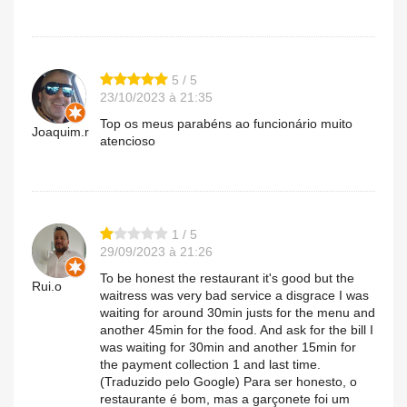
5 / 5
23/10/2023 à 21:35
Top os meus parabéns ao funcionário muito
Joaquim.r
atencioso
1 / 5
29/09/2023 à 21:26
To be honest the restaurant it's good but the
Rui.o
waitress was very bad service a disgrace I was
waiting for around 30min justs for the menu and
another 45min for the food. And ask for the bill I
was waiting for 30min and another 15min for
the payment collection 1 and last time.
(Traduzido pelo Google) Para ser honesto, o
restaurante é bom, mas a garçonete foi um