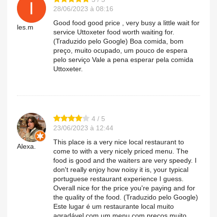
28/06/2023 à 08:16
Good food good price , very busy a little wait for
les.m
service Uttoxeter food worth waiting for.
(Traduzido pelo Google) Boa comida, bom
preço, muito ocupado, um pouco de espera
pelo serviço Vale a pena esperar pela comida
Uttoxeter.
4 / 5
23/06/2023 à 12:44
This place is a very nice local restaurant to
Alexa.
come to with a very nicely priced menu. The
food is good and the waiters are very speedy. I
don't really enjoy how noisy it is, your typical
portuguese restaurant experience I guess.
Overall nice for the price you're paying and for
the quality of the food. (Traduzido pelo Google)
Este lugar é um restaurante local muito
agradável com um menu com preços muito