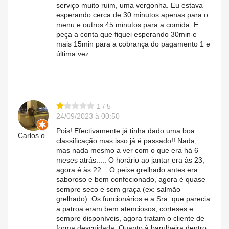
serviço muito ruim, uma vergonha. Eu estava
esperando cerca de 30 minutos apenas para o
menu e outros 45 minutos para a comida. E
peça a conta que fiquei esperando 30min e
mais 15min para a cobrança do pagamento 1 e
última vez.
1 / 5
24/09/2023 à 00:50
Pois! Efectivamente já tinha dado uma boa
Carlos.o
classificação mas isso já é passado!! Nada,
mas nada mesmo a ver com o que era há 6
meses atrás..... O horário ao jantar era às 23,
agora é às 22... O peixe grelhado antes era
saboroso e bem confecionado, agora é quase
sempre seco e sem graça (ex: salmão
grelhado). Os funcionários e a Sra. que parecia
a patroa eram bem atenciosos, corteses e
sempre disponíveis, agora tratam o cliente de
forma descuidada. Quanto à barulheira dentro