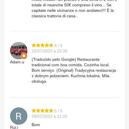
totale di neanche 50€ compreso il vino... Se
capitate nelle vicinanze o non andateci!!! È la
classica trattoria di casa..
5 / 5
15/07/2023 à 22:39
(Traduzido pelo Google) Restaurante
Adam.u
tradicional com boa comida. Cozinha local.
Bom serviço. (Original) Tradycyjna restauracja
z dobrym jedzeniem. Kuchnia lokalna. Mila
obsluga.
5 / 5
09/07/2023 à 21:25
Bom
Rui.i