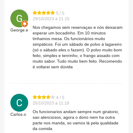
5 / 5
29/10/2023 à 21:15
Nos chegamos sem reservaçao e nós deixaram
George.e
esperar um bocadinho. Em 10 minutos
tínhamos mesa. Os funcionários muito
simpáticos. Foi um sábado de polvo à lagareiro
(só o sábado eles o fazem). O polvo muito bom
feito, simples e tenrinho, o frango assado com
muito sabor. Tudo muito bem feito. Recomendo
é voltarei sem dúvida
4 / 5
25/10/2023 à 11:18
Os funcionarios andam sempre num giratorio,
Carlos.o
sao atenciosos, agora o dono nem ha outra
parte nos manda, so vamos lá pela qualidade
da comida