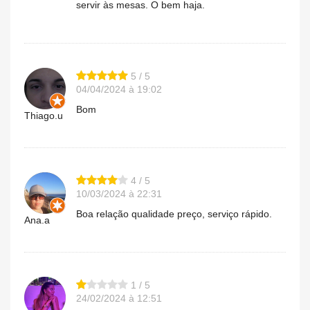
servir às mesas. O bem haja.
5 / 5
04/04/2024 à 19:02
Bom
Thiago.u
4 / 5
10/03/2024 à 22:31
Boa relação qualidade preço, serviço rápido.
Ana.a
1 / 5
24/02/2024 à 12:51