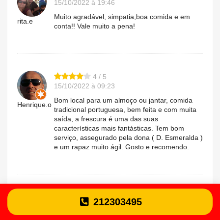
15/10/2022 à 19:46
Muito agradável, simpatia,boa comida e em
rita.e
conta!! Vale muito a pena!
4 / 5
15/10/2022 à 09:23
Bom local para um almoço ou jantar, comida
Henrique.o
tradicional portuguesa, bem feita e com muita
saída, a frescura é uma das suas
características mais fantásticas. Tem bom
serviço, assegurado pela dona ( D. Esmeralda )
e um rapaz muito ágil. Gosto e recomendo.
4 / 5
212303495
08/10/2022 à 08:01