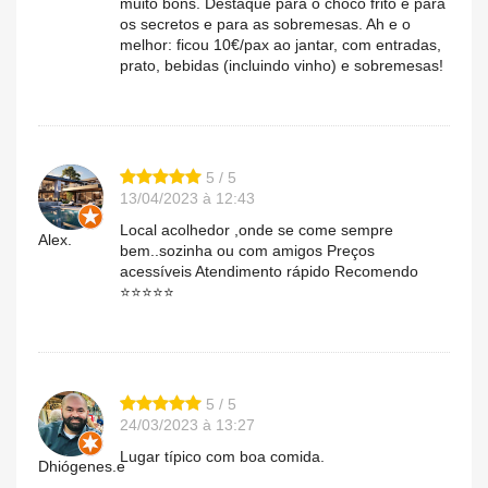
muito bons. Destaque para o choco frito e para
os secretos e para as sobremesas. Ah e o
melhor: ficou 10€/pax ao jantar, com entradas,
prato, bebidas (incluindo vinho) e sobremesas!
5 / 5
13/04/2023 à 12:43
Local acolhedor ,onde se come sempre
Alex.
bem..sozinha ou com amigos Preços
acessíveis Atendimento rápido Recomendo
⭐⭐⭐⭐⭐
5 / 5
24/03/2023 à 13:27
Lugar típico com boa comida.
Dhiógenes.e