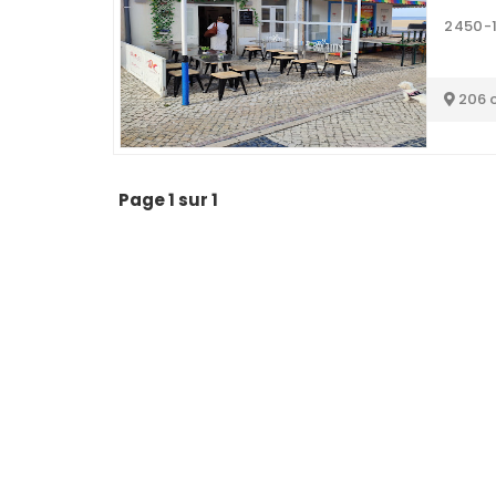
2450-
206 
Page 1 sur 1