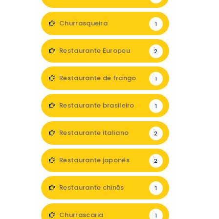
Churrasqueira
1
Restaurante Europeu
2
Restaurante de frango
1
Restaurante brasileiro
1
Restaurante italiano
2
Restaurante japonês
2
Restaurante chinês
1
Churrascaria
1