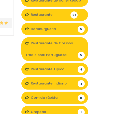
Restaurante de doner kebab
1
Restaurante
124
Hamburgueria
5
Restaurante de Cozinha
Tradicional Portuguesa
5
Restaurante Típico
4
Restaurante Indiano
4
Comida rápida
8
Creperia
1