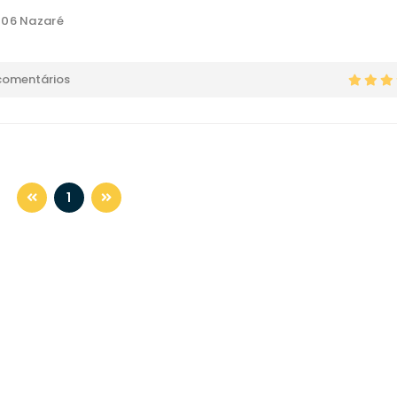
106 Nazaré
comentários
1