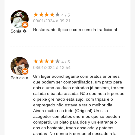
★
★
★
★
★
★
★
★
★
★
4 / 5
09/01/2024 à 09:21
Restaurante típico e com comida tradicional.
Sonia.�
★
★
★
★
★
★
★
★
★
★
4 / 5
08/01/2024 à 13:54
Um lugar aconchegante com pratos enormes
Patricia.a
que podem ser compartilhados, um prato para
dois e uma ou duas entradas já bastam, trazem
salada e batata assada. Não dou nota 5 porque
o peixe grelhado está sujo, com tripas e o
empregado não estava a ter o melhor dia.
Ainda muito rico tudo (Original) Un sitio
acogedor con platos enormes que se pueden
compartir, un plato para dos y un entrante o
dos es bastante, traen ensalada y patatas
asadas. No pongo 5 porque el pescado a la