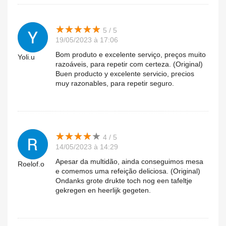
★
★
★
★
★
★
★
★
★
★
5 / 5
19/05/2023 à 17:06
Bom produto e excelente serviço, preços muito
Yoli.u
razoáveis, para repetir com certeza. (Original)
Buen producto y excelente servicio, precios
muy razonables, para repetir seguro.
★
★
★
★
★
★
★
★
★
★
4 / 5
14/05/2023 à 14:29
Apesar da multidão, ainda conseguimos mesa
Roelof.o
e comemos uma refeição deliciosa. (Original)
Ondanks grote drukte toch nog een tafeltje
gekregen en heerlijk gegeten.