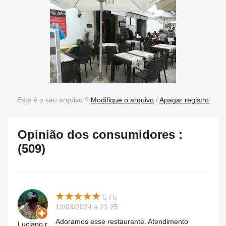
Este é o seu arquivo ?
Modifique o arquivo
/
Apagar registro
Opinião dos consumidores :
(509)
★
★
★
★
★
★
★
★
★
★
5 / 5
19/03/2024 à 21:25
Adoramos esse restaurante. Atendimento
Luciano.r