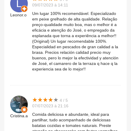
09/07/2023 à 14:11
Um lugar 100% recomendável. Especializado
Leonor.o
em peixe grelhado de alta qualidade. Relação
preço-qualidade muito boa, mas o melhor é a
eficácia e atenção do José, o empregado da
esplanada que torna a experiência a melhor!!
(Original) Un lugar recomendable 100%.
Especialidad en pescados de gran calidad a la
brasa. Precios relación calidad precio muy
buenos, pero lo mejor la efectividad y atención
de José, el camarero de la terraza q hace q la
experiencia sea de lo mejor!!
★
★
★
★
★
★
★
★
★
★
4 / 5
07/07/2023 à 21:16
Comida deliciosa e abundante, ideal para
Cristina.a
partilhar, tudo acompanhado de deliciosas
batatas cozidas e tomates naturais. Preste