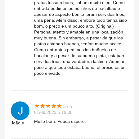
pratos fossem bons, tinham muito óleo. Como
entrada pedimos os bolinhos de bacalhau e
apesar do aspecto bonito foram servidos frios,
uma pena. Além disso, embora tudo tenha sido
bom, o preço é um pouco alto. (Original)
Personal atento y amable en una localización
muy buena. Sin embargo, a pesar de que los
platos estaban buenos, tenían mucho aceite.
Como entrantes pedimos los buñuelos de
bacalao y a pesar de su buena pinta, estaban
servidos fríos, una verdadera lástima. Además,
pese a que todo estaba bueno, el precio es un
poco elevado.
★
★
★
★
★
★
★
★
★
★
5 / 5
01/09/2023 à 19:05
Muito bom. Pouca espere.
João.e