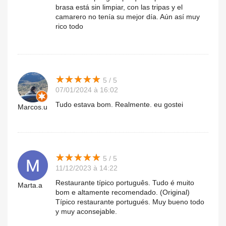
brasa está sin limpiar, con las tripas y el
camarero no tenía su mejor día. Aún así muy
rico todo
★
★
★
★
★
★
★
★
★
★
5 / 5
07/01/2024 à 16:02
Tudo estava bom. Realmente. eu gostei
Marcos.u
★
★
★
★
★
★
★
★
★
★
5 / 5
11/12/2023 à 14:22
Restaurante típico português. Tudo é muito
Marta.a
bom e altamente recomendado. (Original)
Típico restaurante portugués. Muy bueno todo
y muy aconsejable.