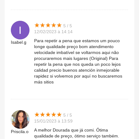
★
★
★
★
★
★
★
★
★
★
5 / 5
12/02/2023 à 14:14
Para repetir a pena que estamos um pouco
Isabel.g
longe qualidade preço bom atendimento
velocidade imbatível se voltarmos aqui não
procuraremos mais lugares (Original) Para
repetir la pena que nos queda un poco lejos
calidad precio buenos atención inmejorable
rapidez si volvemos por aquí no buscaremos
más sitios
★
★
★
★
★
★
★
★
★
★
5 / 5
15/01/2023 à 13:59
A melhor Dourada que já comi. Ótima
Priscila.o
qualidade de preço, ótimo serviço também.