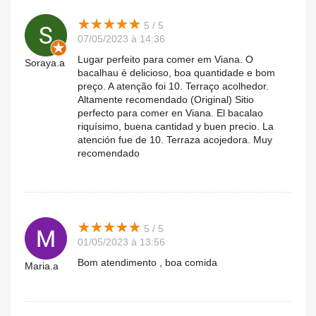
★
★
★
★
★
★
★
★
★
★
5 / 5
07/05/2023 à 14:36
Lugar perfeito para comer em Viana. O
Soraya.a
bacalhau é delicioso, boa quantidade e bom
preço. A atenção foi 10. Terraço acolhedor.
Altamente recomendado (Original) Sitio
perfecto para comer en Viana. El bacalao
riquísimo, buena cantidad y buen precio. La
atención fue de 10. Terraza acojedora. Muy
recomendado
★
★
★
★
★
★
★
★
★
★
5 / 5
01/05/2023 à 13:56
Bom atendimento , boa comida
Maria.a