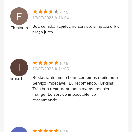
★
★
★
★
★
★
★
★
★
★
4 / 5
17/07/2023 à 16:04
Boa comida, rapidez no serviço, simpatia q.b e
Firmino.o
preço justo.
★
★
★
★
★
★
★
★
★
★
5 / 5
16/07/2023 à 14:05
Restaurante muito bom, comemos muito bem.
laure.l
Serviço impecável. Eu recomendo. (Original)
Très bon restaurant, nous avons très bien
mangé. Le service impeccable. Je
recommande.
★
★
★
★
★
★
★
★
★
★
5 / 5