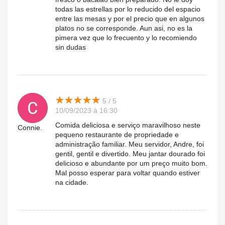
todas las estrellas por lo reducido del espacio
entre las mesas y por el precio que en algunos
platos no se corresponde. Aun asi, no es la
pimera vez que lo frecuento y lo recomiendo
sin dudas
★
★
★
★
★
★
★
★
★
★
5 / 5
10/09/2023 à 16:30
Comida deliciosa e serviço maravilhoso neste
Connie.
pequeno restaurante de propriedade e
administração familiar. Meu servidor, Andre, foi
gentil, gentil e divertido. Meu jantar dourado foi
delicioso e abundante por um preço muito bom.
Mal posso esperar para voltar quando estiver
na cidade.