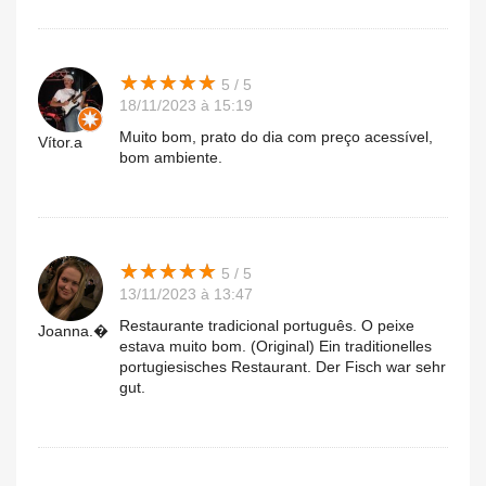
★
★
★
★
★
★
★
★
★
★
5 / 5
18/11/2023 à 15:19
Muito bom, prato do dia com preço acessível,
Vítor.a
bom ambiente.
★
★
★
★
★
★
★
★
★
★
5 / 5
13/11/2023 à 13:47
Restaurante tradicional português. O peixe
Joanna.�
estava muito bom. (Original) Ein traditionelles
portugiesisches Restaurant. Der Fisch war sehr
gut.