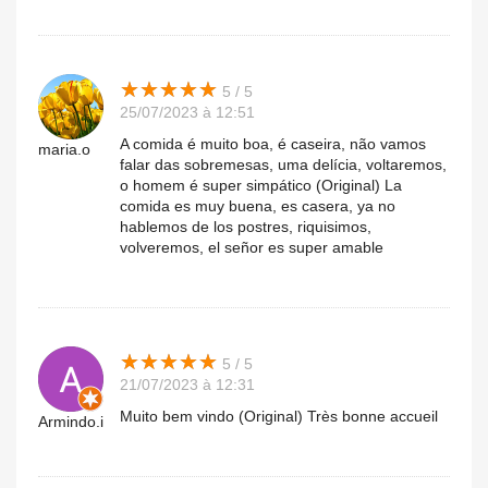
★
★
★
★
★
★
★
★
★
★
5 / 5
25/07/2023 à 12:51
A comida é muito boa, é caseira, não vamos
maria.o
falar das sobremesas, uma delícia, voltaremos,
o homem é super simpático (Original) La
comida es muy buena, es casera, ya no
hablemos de los postres, riquisimos,
volveremos, el señor es super amable
★
★
★
★
★
★
★
★
★
★
5 / 5
21/07/2023 à 12:31
Muito bem vindo (Original) Très bonne accueil
Armindo.i