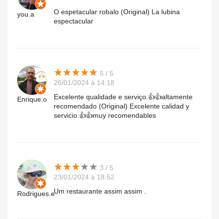
O espetacular robalo (Original) La lubina
you.a
espectacular
★
★
★
★
★
★
★
★
★
★
5 / 5
26/01/2024 à 14:18
Excelente qualidade e serviço.👍👍altamente
Enrique.o
recomendado (Original) Excelente calidad y
servicio.👍👍muy recomendables
★
★
★
★
★
★
★
★
★
★
3 / 5
23/01/2024 à 18:52
Um restaurante assim assim .
Rodrigues.e