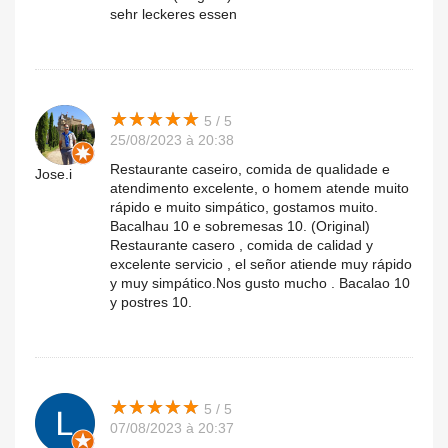
sehr leckeres essen
★
★
★
★
★
★
★
★
★
★
5 / 5
25/08/2023 à 20:38
Restaurante caseiro, comida de qualidade e
Jose.i
atendimento excelente, o homem atende muito
rápido e muito simpático, gostamos muito.
Bacalhau 10 e sobremesas 10. (Original)
Restaurante casero , comida de calidad y
excelente servicio , el señor atiende muy rápido
y muy simpático.Nos gusto mucho . Bacalao 10
y postres 10.
★
★
★
★
★
★
★
★
★
★
5 / 5
07/08/2023 à 20:37