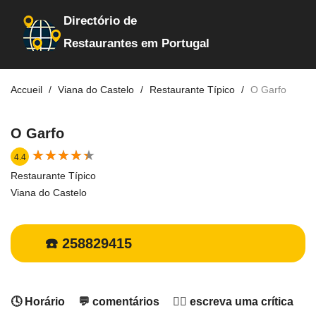
Directório de
Restaurantes em Portugal
Accueil
Viana do Castelo
Restaurante Típico
O Garfo
O Garfo
★
★
★
★
★
★
★
★
★
★
4.4
Restaurante Típico
Viana do Castelo
☎️ 258829415
🕓 Horário
💬 comentários
✍🏻 escreva uma crítica