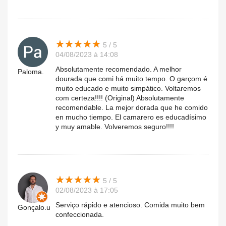
★
★
★
★
★
★
★
★
★
★
5 / 5
04/08/2023 à 14:08
Absolutamente recomendado. A melhor
Paloma.
dourada que comi há muito tempo. O garçom é
muito educado e muito simpático. Voltaremos
com certeza!!!! (Original) Absolutamente
recomendable. La mejor dorada que he comido
en mucho tiempo. El camarero es educadísimo
y muy amable. Volveremos seguro!!!!
★
★
★
★
★
★
★
★
★
★
5 / 5
02/08/2023 à 17:05
Serviço rápido e atencioso. Comida muito bem
Gonçalo.u
confeccionada.