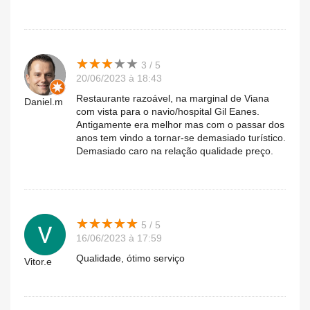
★
★
★
★
★
★
★
★
★
★
3 / 5
20/06/2023 à 18:43
Restaurante razoável, na marginal de Viana
Daniel.m
com vista para o navio/hospital Gil Eanes.
Antigamente era melhor mas com o passar dos
anos tem vindo a tornar-se demasiado turístico.
Demasiado caro na relação qualidade preço.
★
★
★
★
★
★
★
★
★
★
5 / 5
16/06/2023 à 17:59
Qualidade, ótimo serviço
Vitor.e