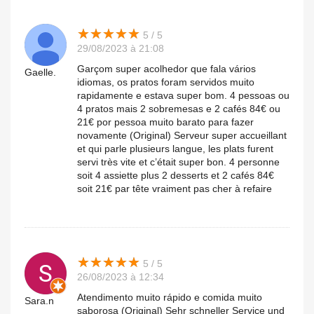
★
★
★
★
★
★
★
★
★
★
5 / 5
29/08/2023 à 21:08
Garçom super acolhedor que fala vários
Gaelle.
idiomas, os pratos foram servidos muito
rapidamente e estava super bom. 4 pessoas ou
4 pratos mais 2 sobremesas e 2 cafés 84€ ou
21€ por pessoa muito barato para fazer
novamente (Original) Serveur super accueillant
et qui parle plusieurs langue, les plats furent
servi très vite et c’était super bon. 4 personne
soit 4 assiette plus 2 desserts et 2 cafés 84€
soit 21€ par tête vraiment pas cher à refaire
★
★
★
★
★
★
★
★
★
★
5 / 5
26/08/2023 à 12:34
Atendimento muito rápido e comida muito
Sara.n
saborosa (Original) Sehr schneller Service und