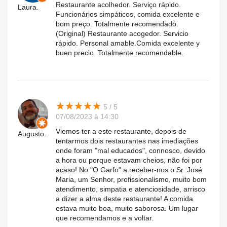
Restaurante acolhedor. Serviço rápido.
Laura.
Funcionários simpáticos, comida excelente e
bom preço. Totalmente recomendado.
(Original) Restaurante acogedor. Servicio
rápido. Personal amable.Comida excelente y
buen precio. Totalmente recomendable.
★
★
★
★
★
★
★
★
★
★
5 / 5
07/08/2023 à 14:30
Viemos ter a este restaurante, depois de
Augusto..
tentarmos dois restaurantes nas imediações
onde foram "mal educados", connosco, devido
a hora ou porque estavam cheios, não foi por
acaso! No "O Garfo" a receber-nos o Sr. José
Maria, um Senhor, profissionalismo, muito bom
atendimento, simpatia e atenciosidade, arrisco
a dizer a alma deste restaurante! A comida
estava muito boa, muito saborosa. Um lugar
que recomendamos e a voltar.