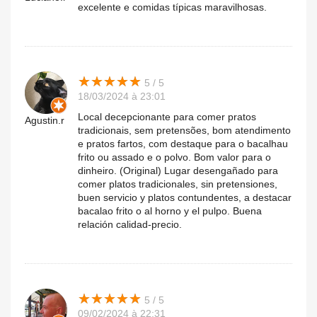
excelente e comidas típicas maravilhosas.
★
★
★
★
★
★
★
★
★
★
5 / 5
18/03/2024 à 23:01
Local decepcionante para comer pratos
Agustin.r
tradicionais, sem pretensões, bom atendimento
e pratos fartos, com destaque para o bacalhau
frito ou assado e o polvo. Bom valor para o
dinheiro. (Original) Lugar desengañado para
comer platos tradicionales, sin pretensiones,
buen servicio y platos contundentes, a destacar
bacalao frito o al horno y el pulpo. Buena
relación calidad-precio.
★
★
★
★
★
★
★
★
★
★
5 / 5
09/02/2024 à 22:31