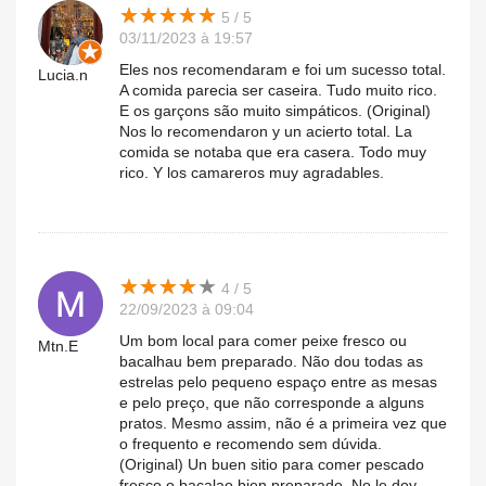
★
★
★
★
★
★
★
★
★
★
5 / 5
03/11/2023 à 19:57
Eles nos recomendaram e foi um sucesso total.
Lucia.n
A comida parecia ser caseira. Tudo muito rico.
E os garçons são muito simpáticos. (Original)
Nos lo recomendaron y un acierto total. La
comida se notaba que era casera. Todo muy
rico. Y los camareros muy agradables.
★
★
★
★
★
★
★
★
★
★
4 / 5
22/09/2023 à 09:04
Um bom local para comer peixe fresco ou
Mtn.E
bacalhau bem preparado. Não dou todas as
estrelas pelo pequeno espaço entre as mesas
e pelo preço, que não corresponde a alguns
pratos. Mesmo assim, não é a primeira vez que
o frequento e recomendo sem dúvida.
(Original) Un buen sitio para comer pescado
fresco o bacalao bien preparado. No le doy