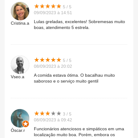
★
★
★
★
★
★
★
★
★
★
5 / 5
09/09/2023 à 14:51
Lulas greladas, excelentes! Sobremesas muito
Cristina.a
boas, atendimento 5 estrela.
★
★
★
★
★
★
★
★
★
★
5 / 5
08/09/2023 à 20:02
A comida estava ótima. O bacalhau muito
Vseo.a
saboroso e o serviço muito gentil
★
★
★
★
★
★
★
★
★
★
3 / 5
08/09/2023 à 09:42
Funcionários atenciosos e simpáticos em uma
Óscar.r
localização muito boa. Porém, embora os