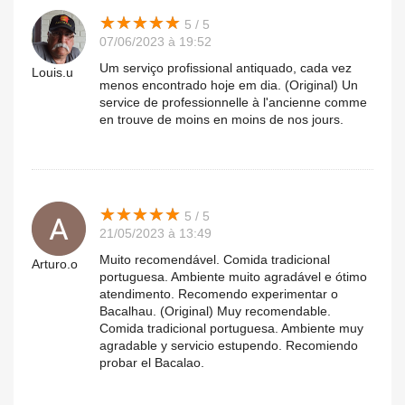
★
★
★
★
★
★
★
★
★
★
5 / 5
07/06/2023 à 19:52
Um serviço profissional antiquado, cada vez
Louis.u
menos encontrado hoje em dia. (Original) Un
service de professionnelle à l'ancienne comme
en trouve de moins en moins de nos jours.
★
★
★
★
★
★
★
★
★
★
5 / 5
21/05/2023 à 13:49
Muito recomendável. Comida tradicional
Arturo.o
portuguesa. Ambiente muito agradável e ótimo
atendimento. Recomendo experimentar o
Bacalhau. (Original) Muy recomendable.
Comida tradicional portuguesa. Ambiente muy
agradable y servicio estupendo. Recomiendo
probar el Bacalao.