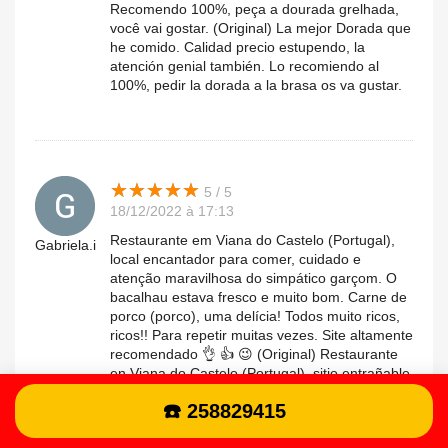
Recomendo 100%, peça a dourada grelhada,
você vai gostar. (Original) La mejor Dorada que
he comido. Calidad precio estupendo, la
atención genial también. Lo recomiendo al
100%, pedir la dorada a la brasa os va gustar.
★
★
★
★
★
★
★
★
★
★
5 / 5
18/12/2022 à 17:13
Restaurante em Viana do Castelo (Portugal),
Gabriela.i
local encantador para comer, cuidado e
atenção maravilhosa do simpático garçom. O
bacalhau estava fresco e muito bom. Carne de
porco (porco), uma delícia! Todos muito ricos,
ricos!! Para repetir muitas vezes. Site altamente
recomendado 👌 👍 😉 (Original) Restaurante
en Viana do Castelo (Portugal), sitio entrañable
para comer, una atención esmerada y
☎️ 258829415
estupenda por parte del simpático camarero. El
Bacalao estaba fresco y muy bueno. La carne