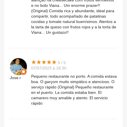
atenção na cheesecake com frutos vermelhos
e no bolo Viana... Um enorme prazer!!
(Original) Comida rica y abundante, ideal para
compartir, todo acompañado de patatinas
cocidas y tomate natural buenísimos. Atentos a
la tarta de queso con frutos rojos y a la torta de
Viana... Un gustazo!!
★
★
★
★
★
★
★
★
★
★
5 / 5
07/07/2023 à 18:30
Pequeno restaurante no porto. A comida estava
Jose.r
boa. O garçom muito simpático e atencioso. O
serviço rápido (Original) Pequeño restaurante
en el puerto. La comida estaba bien. El
camarero muy amable y atento. El servicio
rápido