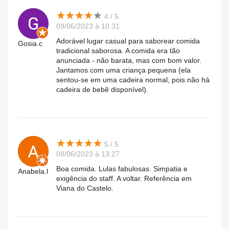
★
★
★
★
★
★
★
★
★
★
4 / 5
09/06/2023 à 10:31
Adorável lugar casual para saborear comida
Gosia.c
tradicional saborosa. A comida era tão
anunciada - não barata, mas com bom valor.
Jantamos com uma criança pequena (ela
sentou-se em uma cadeira normal, pois não há
cadeira de bebê disponível).
★
★
★
★
★
★
★
★
★
★
5 / 5
08/06/2023 à 13:27
Boa comida. Lulas fabulosas. Simpatia e
Anabela.l
exigência do staff. A voltar. Referência em
Viana do Castelo.