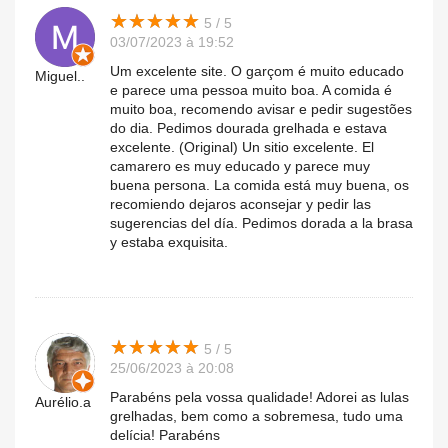
★
★
★
★
★
★
★
★
★
★
5 / 5
03/07/2023 à 19:52
Um excelente site. O garçom é muito educado
Miguel..
e parece uma pessoa muito boa. A comida é
muito boa, recomendo avisar e pedir sugestões
do dia. Pedimos dourada grelhada e estava
excelente. (Original) Un sitio excelente. El
camarero es muy educado y parece muy
buena persona. La comida está muy buena, os
recomiendo dejaros aconsejar y pedir las
sugerencias del día. Pedimos dorada a la brasa
y estaba exquisita.
★
★
★
★
★
★
★
★
★
★
5 / 5
25/06/2023 à 20:08
Parabéns pela vossa qualidade! Adorei as lulas
Aurélio.a
grelhadas, bem como a sobremesa, tudo uma
delícia! Parabéns