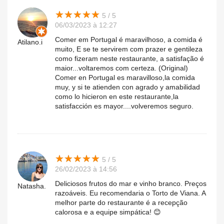
★
★
★
★
★
★
★
★
★
★
5 / 5
06/03/2023 à 12:27
Comer em Portugal é maravilhoso, a comida é
Atilano.i
muito, E se te servirem com prazer e gentileza
como fizeram neste restaurante, a satisfação é
maior...voltaremos com certeza. (Original)
Comer en Portugal es maravilloso,la comida
muy, y si te atienden con agrado y amabilidad
como lo hicieron en este restaurante,la
satisfacción es mayor....volveremos seguro.
★
★
★
★
★
★
★
★
★
★
5 / 5
26/02/2023 à 14:56
Deliciosos frutos do mar e vinho branco. Preços
Natasha.
razoáveis. Eu recomendaria o Torto de Viana. A
melhor parte do restaurante é a recepção
calorosa e a equipe simpática! 😊