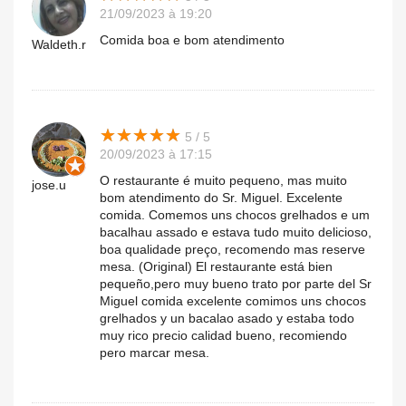
21/09/2023 à 19:20
Comida boa e bom atendimento
Waldeth.r
★
★
★
★
★
★
★
★
★
★
5 / 5
20/09/2023 à 17:15
O restaurante é muito pequeno, mas muito
jose.u
bom atendimento do Sr. Miguel. Excelente
comida. Comemos uns chocos grelhados e um
bacalhau assado e estava tudo muito delicioso,
boa qualidade preço, recomendo mas reserve
mesa. (Original) El restaurante está bien
pequeño,pero muy bueno trato por parte del Sr
Miguel comida excelente comimos uns chocos
grelhados y un bacalao asado y estaba todo
muy rico precio calidad bueno, recomiendo
pero marcar mesa.