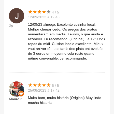
★
★
★
★
★
★
★
★
★
★
4 / 5
12/09/2023 à 12:45
12/09/23 almoço. Excelente cozinha local.
Jp.
Melhor chegar cedo. Os preços dos pratos
aumentaram em média 3 euros, o que ainda é
razoável. Eu recomendo. (Original) Le 12/09/23
repas du midi. Cuisine locale excellente. Mieux
vaut arriver tôt. Les tarifs des plats ont évolués
de 3 euros en moyenne.cela reste quand
même convenable. Je recommande.
★
★
★
★
★
★
★
★
★
★
5 / 5
25/08/2023 à 17:42
Muito bom, muita história (Original) Muy lindo
Mauro.r
mucha historia