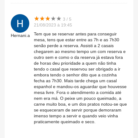
★
★
★
★
★
★
★
★
★
★
3 / 5
21/08/2023 à 19:45
Tem que se reservar antes para conseguir
Hernani.a
mesa, tens que estar entre as 7h e as 7h30
senão perde a reserva. Assisti a 2 casais
chegarem ao mesmo tempo um com reserva e
outro sem e como o da reserva já estava fora
de horas deu prioridade a quem não tinha
tendo o casal que reservou ser obrigado a ir
embora tendo o senhor dito que a cozinha
fecha as 7h30. Mais tarde chega um casal
espanhol e mandou-os aguardar que houvesse
mesa livre. Fora o atendimento a comida até
nem era má. O peixe um pouco queimado, a
carne muito boa, e um dos pratos notou-se que
se esqueceram de servir porque demoraram
imenso tempo a servir e quando veio vinha
praticamente queimado e seco.