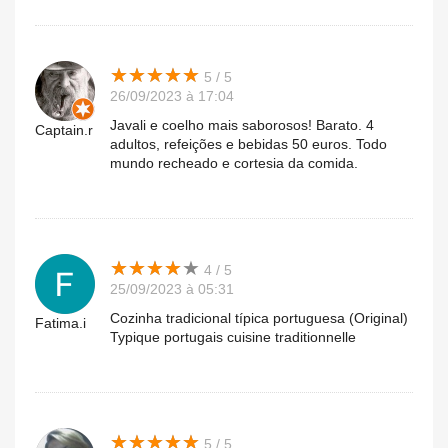
★
★
★
★
★
★
★
★
★
★
5 / 5
26/09/2023 à 17:04
Javali e coelho mais saborosos! Barato. 4
Captain.r
adultos, refeições e bebidas 50 euros. Todo
mundo recheado e cortesia da comida.
★
★
★
★
★
★
★
★
★
★
4 / 5
25/09/2023 à 05:31
Cozinha tradicional típica portuguesa (Original)
Fatima.i
Typique portugais cuisine traditionnelle
★
★
★
★
★
★
★
★
★
★
5 / 5