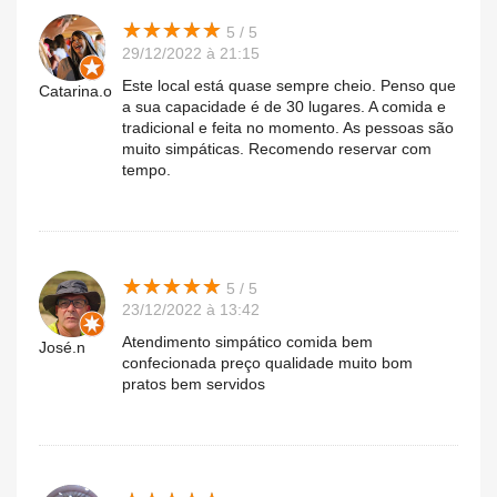
★
★
★
★
★
★
★
★
★
★
5 / 5
29/12/2022 à 21:15
Este local está quase sempre cheio. Penso que
Catarina.o
a sua capacidade é de 30 lugares. A comida e
tradicional e feita no momento. As pessoas são
muito simpáticas. Recomendo reservar com
tempo.
★
★
★
★
★
★
★
★
★
★
5 / 5
23/12/2022 à 13:42
Atendimento simpático comida bem
José.n
confecionada preço qualidade muito bom
pratos bem servidos