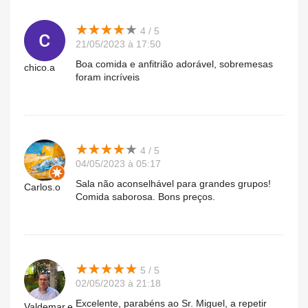
★
★
★
★
★
★
★
★
★
★
4 / 5
21/05/2023 à 17:50
Boa comida e anfitrião adorável, sobremesas
chico.a
foram incríveis
★
★
★
★
★
★
★
★
★
★
4 / 5
04/05/2023 à 05:17
Sala não aconselhável para grandes grupos!
Carlos.o
Comida saborosa. Bons preços.
★
★
★
★
★
★
★
★
★
★
5 / 5
02/05/2023 à 21:18
Excelente, parabéns ao Sr. Miguel, a repetir
Valdemar.e