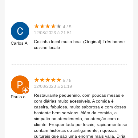
★
★
★
★
★
★
★
★
★
★
4 / 5
12/08/2023 à 21:51
Cozinha local muito boa. (Original) Trés bonne
Carlos.A
cuisine locale.
★
★
★
★
★
★
★
★
★
★
5 / 5
12/08/2023 à 21:19
Restaurante pequenino, com poucas mesas e
Paulo.o
com diárias muito acessíveis. A comida é
caseira, fabulosa, muito saborosa e com doses
bastante bem servidas. Além da comida, a
simpatia no atendimento, na atenção com o
cliente. Frequentado por locais, rapidamente se
contam histórias do antigamente, riquezas
culturais que são uma enorme mais valia. Diria