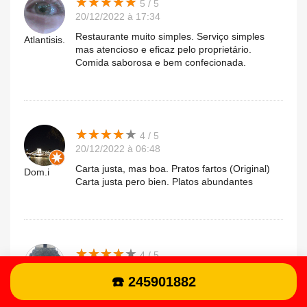
★
★
★
★
★
★
★
★
★
★
5 / 5
20/12/2022 à 17:34
Restaurante muito simples. Serviço simples
Atlantisis.
mas atencioso e eficaz pelo proprietário.
Comida saborosa e bem confecionada.
★
★
★
★
★
★
★
★
★
★
4 / 5
20/12/2022 à 06:48
Carta justa, mas boa. Pratos fartos (Original)
Dom.i
Carta justa pero bien. Platos abundantes
★
★
★
★
★
★
★
★
★
★
4 / 5
02/12/2022 à 21:53
☎️ 245901882
O preço é acessível e a comida é muito boa,
Hugo.a
provámos o frango estufado e o porco, sem