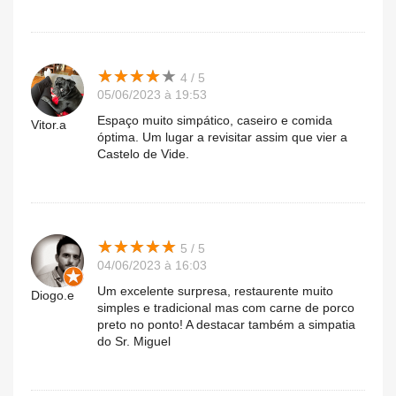
★
★
★
★
★
★
★
★
★
★
4 / 5
05/06/2023 à 19:53
Espaço muito simpático, caseiro e comida
Vitor.a
óptima. Um lugar a revisitar assim que vier a
Castelo de Vide.
★
★
★
★
★
★
★
★
★
★
5 / 5
04/06/2023 à 16:03
Um excelente surpresa, restaurente muito
Diogo.e
simples e tradicional mas com carne de porco
preto no ponto! A destacar também a simpatia
do Sr. Miguel