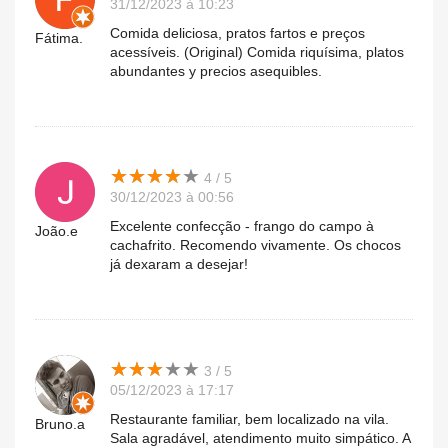
31/12/2023 à 10:23
Comida deliciosa, pratos fartos e preços
Fátima.
acessíveis. (Original) Comida riquísima, platos
abundantes y precios asequibles.
★
★
★
★
★
★
★
★
★
★
4 / 5
30/12/2023 à 00:56
Excelente confecção - frango do campo à
João.e
cachafrito. Recomendo vivamente. Os chocos
já dexaram a desejar!
★
★
★
★
★
★
★
★
★
★
3 / 5
05/12/2023 à 17:17
Restaurante familiar, bem localizado na vila.
Bruno.a
Sala agradável, atendimento muito simpático. A