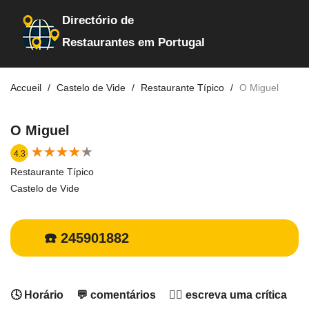
Directório de
Restaurantes em Portugal
Accueil
Castelo de Vide
Restaurante Típico
O Miguel
O Miguel
★
★
★
★
★
★
★
★
★
★
4.3
Restaurante Típico
Castelo de Vide
☎️ 245901882
🕓 Horário
💬 comentários
✍🏻 escreva uma crítica