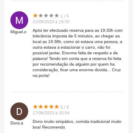
★
★
★
★
★
★
★
★
★
★
1 / 5
21/08/2023 à 19:33
Após ter efectuado reserva para as 19:30h com
Miguel.o
tolerância imposta de 5 minutos, ao chegar ao
local as 19:38h, como só estava uma pessoa, a
outra estava a estacionar o carro, não foi
possível jantar. Enorme falta de respeito e de
palavra! Tendo em conta que a reserva foi feita
por recomendação de alguém por quem ha
consideração, ficar uma enorme dúvida... Cruz
na porta!
★
★
★
★
★
★
★
★
★
★
5 / 5
17/08/2023 à 20:54
Dono muito simpático, comida tradicional muito
Dora.a
boa! Recomendo.