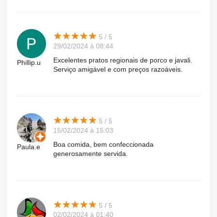
★
★
★
★
★
★
★
★
★
★
5 / 5
29/02/2024 à 08:44
Excelentes pratos regionais de porco e javali.
Phillip.u
Serviço amigável e com preços razoáveis.
★
★
★
★
★
★
★
★
★
★
5 / 5
15/02/2024 à 15:03
Boa comida, bem confeccionada
Paula.e
generosamente servida.
★
★
★
★
★
★
★
★
★
★
5 / 5
02/02/2024 à 01:40