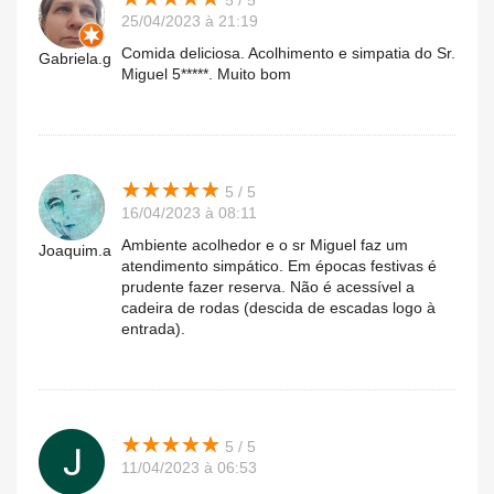
5 / 5
25/04/2023 à 21:19
Comida deliciosa. Acolhimento e simpatia do Sr.
Gabriela.g
Miguel 5*****. Muito bom
★
★
★
★
★
★
★
★
★
★
5 / 5
16/04/2023 à 08:11
Ambiente acolhedor e o sr Miguel faz um
Joaquim.a
atendimento simpático. Em épocas festivas é
prudente fazer reserva. Não é acessível a
cadeira de rodas (descida de escadas logo à
entrada).
★
★
★
★
★
★
★
★
★
★
5 / 5
11/04/2023 à 06:53