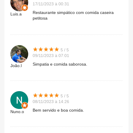
17/11/2023 à 00:31
Restaurante simpático com comida caseira
Luis.a
petitosa
★
★
★
★
★
★
★
★
★
★
5 / 5
09/11/2023 à 07:01
Simpatia e comida saborosa.
João.l
★
★
★
★
★
★
★
★
★
★
5 / 5
08/11/2023 à 14:26
Bem servido e boa comida.
Nuno.o