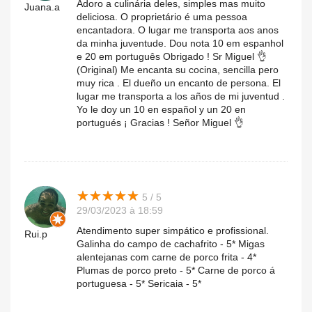
Adoro a culinária deles, simples mas muito
Juana.a
deliciosa. O proprietário é uma pessoa
encantadora. O lugar me transporta aos anos
da minha juventude. Dou nota 10 em espanhol
e 20 em português Obrigado ! Sr Miguel 👌
(Original) Me encanta su cocina, sencilla pero
muy rica . El dueño un encanto de persona. El
lugar me transporta a los años de mi juventud .
Yo le doy un 10 en español y un 20 en
portugués ¡ Gracias ! Señor Miguel 👌
★
★
★
★
★
★
★
★
★
★
5 / 5
29/03/2023 à 18:59
Atendimento super simpático e profissional.
Rui.p
Galinha do campo de cachafrito - 5* Migas
alentejanas com carne de porco frita - 4*
Plumas de porco preto - 5* Carne de porco á
portuguesa - 5* Sericaia - 5*