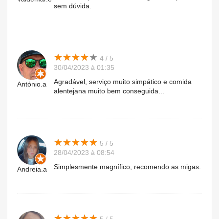
sem dúvida.
★
★
★
★
★
★
★
★
★
★
4 / 5
30/04/2023 à 01:35
Agradável, serviço muito simpático e comida
António.a
alentejana muito bem conseguida...
★
★
★
★
★
★
★
★
★
★
5 / 5
28/04/2023 à 08:54
Simplesmente magnífico, recomendo as migas.
Andreia.a
★
★
★
★
★
★
★
★
★
★