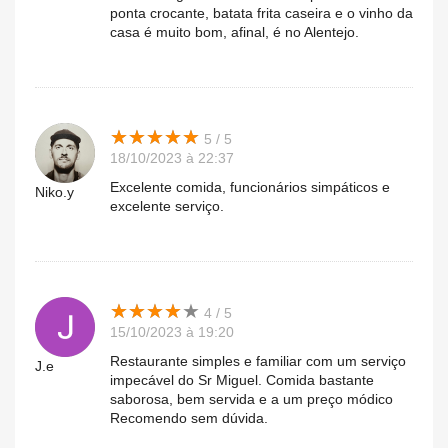
ponta crocante, batata frita caseira e o vinho da
casa é muito bom, afinal, é no Alentejo.
★
★
★
★
★
★
★
★
★
★
5 / 5
18/10/2023 à 22:37
Excelente comida, funcionários simpáticos e
Niko.y
excelente serviço.
★
★
★
★
★
★
★
★
★
★
4 / 5
15/10/2023 à 19:20
Restaurante simples e familiar com um serviço
J.e
impecável do Sr Miguel. Comida bastante
saborosa, bem servida e a um preço módico
Recomendo sem dúvida.