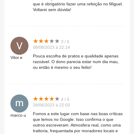
que é obrigatório fazer uma refeição no Miguel.
Voltarei sem dúvida!
★
★
★
★
★
★
★
★
★
★
3 / 5
08/08/2023 à 22:14
Pouca escolha de pratos e qualidade apenas
Vitor.e
razoável. O dono parecia estar num dia mau,
ou então é mesmo o seu feitio!
★
★
★
★
★
★
★
★
★
★
4 / 5
28/06/2023 à 22:03
Fomos a este lugar com base nas boas críticas
marco.u
que lemos no Google. Isso confirma o que
outros escreveram. Atmosfera real, como uma
trattoria, frequentada por moradores locais e