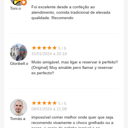
Foi excelente desde a confeção ao
Toni.o
atendimento, comida tradicional de elevada
qualidade. Recomendo
★
★
★
★
★
★
★
★
★
★
5 / 5
31/01/2024 à 20:18
Muito amigável, mas ligar e reservar é perfeito!!
Gloribell.o
(Original) Muy amable pero llamar y reservar
es perfecto!!
★
★
★
★
★
★
★
★
★
★
5 / 5
08/01/2024 à 21:08
impossível comer melhor onde quer que seja.
Tomás.a
recomendo vivamente o choco grelhado ou a