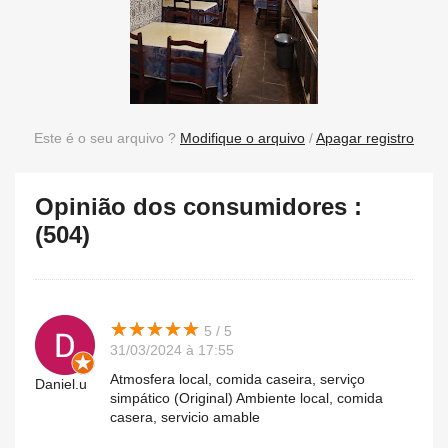
Este é o seu arquivo ?
Modifique o arquivo
/
Apagar registro
Opinião dos consumidores :
(504)
★
★
★
★
★
★
★
★
★
★
5 / 5
31/03/2024 à 17:55
Atmosfera local, comida caseira, serviço
Daniel.u
simpático (Original) Ambiente local, comida
casera, servicio amable