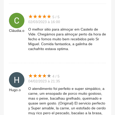
★
★
★
★
★
★
★
★
★
★
5 / 5
02/03/2023 à 16:00
O melhor sitio para almoçar em Castelo de
Cláudia.o
Vide. Chegámos para almoçar perto da hora de
fecho e fomos muito bem recebidos pelo Sr
Miguel. Comida fantastica, a galinha de
cachafrito estava optima.
★
★
★
★
★
★
★
★
★
★
4 / 5
04/02/2023 à 21:35
O atendimento foi perfeito e super simpático, a
Hugo.o
carne, um ensopado de porco muito gostoso,
mas o peixe, bacalhau grelhado, queimado e
quase sem gosto. (Original) El servicio perfecto
y Super amable, la carne, un estofado de cerdo
muy rico pero el pescado, bacalao a la brasa,