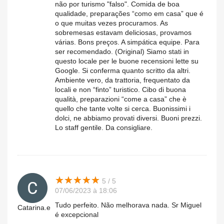
não por turismo "falso". Comida de boa
qualidade, preparações “como em casa” que é
o que muitas vezes procuramos. As
sobremesas estavam deliciosas, provamos
várias. Bons preços. A simpática equipe. Para
ser recomendado. (Original) Siamo stati in
questo locale per le buone recensioni lette su
Google. Si conferma quanto scritto da altri.
Ambiente vero, da trattoria, frequentato da
locali e non “finto” turistico. Cibo di buona
qualità, preparazioni “come a casa” che è
quello che tante volte si cerca. Buonissimi i
dolci, ne abbiamo provati diversi. Buoni prezzi.
Lo staff gentile. Da consigliare.
★
★
★
★
★
★
★
★
★
★
5 / 5
07/06/2023 à 18:06
Tudo perfeito. Não melhorava nada. Sr Miguel
Catarina.e
é excepcional