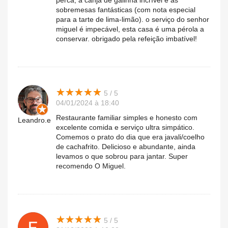
perca, a canja de galinha incrível e as
sobremesas fantásticas (com nota especial
para a tarte de lima-limão). o serviço do senhor
miguel é impecável, esta casa é uma pérola a
conservar. obrigado pela refeição imbatível!
★
★
★
★
★
★
★
★
★
★
5 / 5
04/01/2024 à 18:40
Restaurante familiar simples e honesto com
Leandro.e
excelente comida e serviço ultra simpático.
Comemos o prato do dia que era javali/coelho
de cachafrito. Delicioso e abundante, ainda
levamos o que sobrou para jantar. Super
recomendo O Miguel.
★
★
★
★
★
★
★
★
★
★
5 / 5