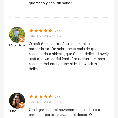
quemado y casi sin sabor
★
★
★
★
★
★
★
★
★
★
5 / 5
04/01/2023 à 19:02
O staff é muito simpático e a comida
Ricardo.a
maravilhosa. De sobremesa mais do que
recomendo a siricaia, que é uma delícia. Lovely
staff and wonderful food. For dessert I cannot
recommend enough the siricaia, which is
delicious.
★
★
★
★
★
★
★
★
★
★
5 / 5
02/01/2023 à 15:01
Um lugar que irei novamente, o coelho e a
Tina.i
carne de porco estavam deliciosos. O