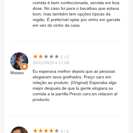
comida é bem confeccionada, servida em boa
dose. No caso fui para o bacalhau que estava
bom, mas também tem opções típicas da
região. É preferível optar por vinho em garrafa
em vez do vinho da casa.
★
★
★
★
★
★
★
★
★
★
2 / 5
25/11/2023 à 17:04
Eu esperava melhor depois que as pessoas
Moises.
elogiaram seus grelhados. Preço caro em
relação ao produto. (Original) Esperaba algo
mejor después de que la gente elogiara su
comida a la parrilla.Precio caro,en relacion al
producto.
★
★
★
★
★
★
★
★
★
★
4 / 5