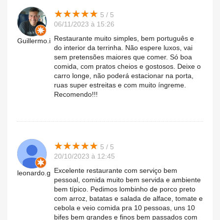
★
★
★
★
★
★
★
★
★
★
5 / 5
06/11/2023 à 15:26
Restaurante muito simples, bem português e
Guillermo.i
do interior da terrinha. Não espere luxos, vai
sem pretensões maiores que comer. Só boa
comida, com pratos cheios e gostosos. Deixe o
carro longe, não poderá estacionar na porta,
ruas super estreitas e com muito íngreme.
Recomendo!!!
★
★
★
★
★
★
★
★
★
★
5 / 5
20/10/2023 à 12:45
Excelente restaurante com serviço bem
leonardo.g
pessoal, comida muito bem servida e ambiente
bem típico. Pedimos lombinho de porco preto
com arroz, batatas e salada de alface, tomate e
cebola e veio comida pra 10 pessoas, uns 10
bifes bem grandes e finos bem passados com