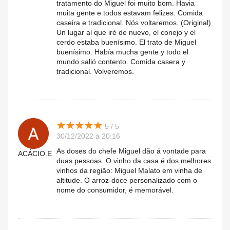
tratamento do Miguel foi muito bom. Havia
muita gente e todos estavam felizes. Comida
caseira e tradicional. Nós voltaremos. (Original)
Un lugar al que iré de nuevo, el conejo y el
cerdo estaba buenísimo. El trato de Miguel
buenísimo. Había mucha gente y todo el
mundo salió contento. Comida casera y
tradicional. Volveremos.
★
★
★
★
★
★
★
★
★
★
5 / 5
30/12/2022 à 20:16
As doses do chefe Miguel dão á vontade para
ACÁCIO.E
duas pessoas. O vinho da casa é dos melhores
vinhos da região: Miguel Malato em vinha de
altitude. O arroz-doce personalizado com o
nome do consumidor, é memorável.