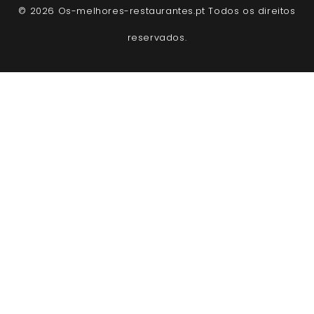
© 2026 Os-melhores-restaurantes.pt Todos os direitos
reservados.