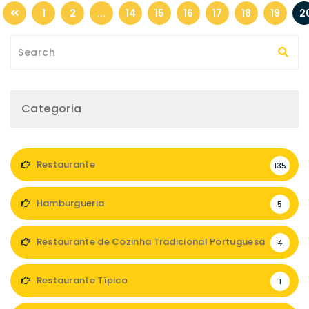
1
2
...
14
15
16
17
18
19
2
Categoria
Restaurante
135
Hamburgueria
5
Restaurante de Cozinha Tradicional Portuguesa
4
Restaurante Típico
1