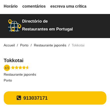
fiche.php
Horário
comentários
escreva uma crítica
restaurantes
12924
Directório de
Restaurantes em Portugal
Accueil
Porto
Restaurante japonês
Tokkotai
Tokkotai
4.5
Restaurante japonês
Porto
913037171