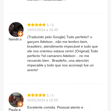
5 / 5
19/01/2024 à 16:49
(Traduzido pelo Google) Tudo perfeito!! o
Nandii.o
garçom Adelson...não me lembro bem,
brasileiro, atendimento impecável e tudo que
ele nos orientou estava certo! (Original) Todo
perfecto !!el camarero Adelson ...no me
recuerdo bien , Brasileño, una atención
impecable y todo que nos aconsejó fue un
acerto!
5 / 5
02/01/2024 à 10:59
Excelente comida. Pessoal atento e
Paula.a