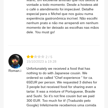
Mário, um excelente anfitrião que nos deixou à
vontade a todo momento. Desde a hostess até
o café o atendimento foi impecável. Detalhe
especial para o Michel que nos guiou numa
experiência gastronômica incrível. Não escolhi
nenhum prato e não me arrependi em nenhum
momento de ter deixado as escolhas nas mãos
dele. You must go!
2 / 5
15/10/2023 à 19:28
Unfortunately we received a food that has
Roman.i
nothing to do with Japanese cousin. We
ordered so called “Chef experience “ for ca.
65EUR per person. We requested 3 dishes for
3 people but received food for sharing even a
tartar. It was a mixture of Portuguese, Brasile
and Sushi. So it’s not fine cousin but we paid
300 EUR. Too much for it! (Traduzido pelo
Google) Infelizmente recebemos uma comida