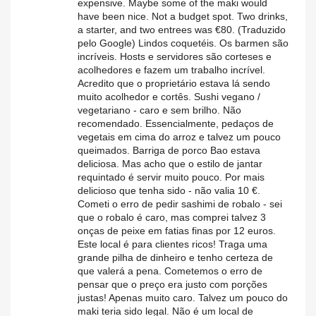
expensive. Maybe some of the maki would
have been nice. Not a budget spot. Two drinks,
a starter, and two entrees was €80. (Traduzido
pelo Google) Lindos coquetéis. Os barmen são
incríveis. Hosts e servidores são corteses e
acolhedores e fazem um trabalho incrível.
Acredito que o proprietário estava lá sendo
muito acolhedor e cortês. Sushi vegano /
vegetariano - caro e sem brilho. Não
recomendado. Essencialmente, pedaços de
vegetais em cima do arroz e talvez um pouco
queimados. Barriga de porco Bao estava
deliciosa. Mas acho que o estilo de jantar
requintado é servir muito pouco. Por mais
delicioso que tenha sido - não valia 10 €.
Cometi o erro de pedir sashimi de robalo - sei
que o robalo é caro, mas comprei talvez 3
onças de peixe em fatias finas por 12 euros.
Este local é para clientes ricos! Traga uma
grande pilha de dinheiro e tenho certeza de
que valerá a pena. Cometemos o erro de
pensar que o preço era justo com porções
justas! Apenas muito caro. Talvez um pouco do
maki teria sido legal. Não é um local de