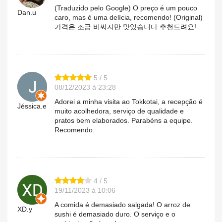
(Traduzido pelo Google) O preço é um pouco
Dan.u
caro, mas é uma delícia, recomendo! (Original)
가격은 조금 비싸지만 맛있습니다 추천드려요!
5 / 5
08/12/2023 à 23:28
Adorei a minha visita ao Tokkotai, a recepção é
Jéssica.e
muito acolhedora, serviço de qualidade e
pratos bem elaborados. Parabéns a equipe.
Recomendo.
4 / 5
19/11/2023 à 10:06
A comida é demasiado salgada! O arroz de
XD.y
sushi é demasiado duro. O serviço e o