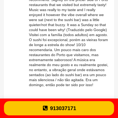
restaurants that we visited but extremely tasty!
Music was really to my taste and I really
enjoyed it however the vibe overall where we
were sat (next to the sushi bar) was a little
quieter/not that buzzy. It was a Sunday so that
could have been why! (Traduzido pelo Google)
Visitei com a família (todos adultos) em agosto.
O sushi foi excepcional, porém as vieiras foram
de longe a estrela do show! 10/10
recomendaria. Um pouco mais caro dos
restaurantes do Porto que visitamos, mas
extremamente saborosos! A música era
realmente do meu gosto e eu realmente gostei,
no entanto, a vibração geral onde estávamos
sentados (ao lado do sushi bar) era um pouco
mais silenciosa / não tão agitada. Era um
domingo, então pode ter sido por isso!
913037171
3 / 5
03/09/2023 à 15:13