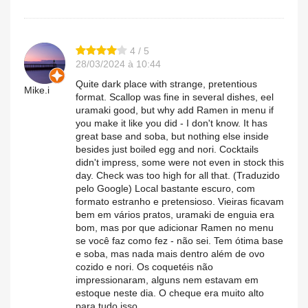
4 / 5
28/03/2024 à 10:44
Quite dark place with strange, pretentious
Mike.i
format. Scallop was fine in several dishes, eel
uramaki good, but why add Ramen in menu if
you make it like you did - I don't know. It has
great base and soba, but nothing else inside
besides just boiled egg and nori. Cocktails
didn't impress, some were not even in stock this
day. Check was too high for all that. (Traduzido
pelo Google) Local bastante escuro, com
formato estranho e pretensioso. Vieiras ficavam
bem em vários pratos, uramaki de enguia era
bom, mas por que adicionar Ramen no menu
se você faz como fez - não sei. Tem ótima base
e soba, mas nada mais dentro além de ovo
cozido e nori. Os coquetéis não
impressionaram, alguns nem estavam em
estoque neste dia. O cheque era muito alto
para tudo isso.