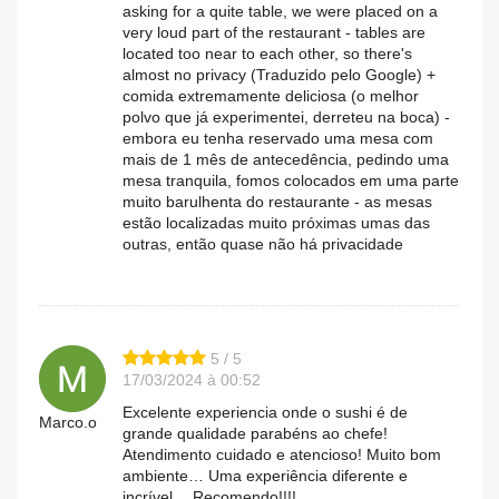
asking for a quite table, we were placed on a
very loud part of the restaurant - tables are
located too near to each other, so there's
almost no privacy (Traduzido pelo Google) +
comida extremamente deliciosa (o melhor
polvo que já experimentei, derreteu na boca) -
embora eu tenha reservado uma mesa com
mais de 1 mês de antecedência, pedindo uma
mesa tranquila, fomos colocados em uma parte
muito barulhenta do restaurante - as mesas
estão localizadas muito próximas umas das
outras, então quase não há privacidade
5 / 5
17/03/2024 à 00:52
Excelente experiencia onde o sushi é de
Marco.o
grande qualidade parabéns ao chefe!
Atendimento cuidado e atencioso! Muito bom
ambiente… Uma experiência diferente e
incrível… Recomendo!!!!