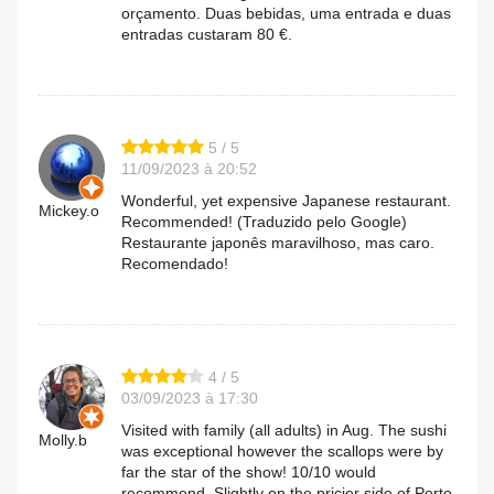
orçamento. Duas bebidas, uma entrada e duas
entradas custaram 80 €.
5 / 5
11/09/2023 à 20:52
Wonderful, yet expensive Japanese restaurant.
Mickey.o
Recommended! (Traduzido pelo Google)
Restaurante japonês maravilhoso, mas caro.
Recomendado!
4 / 5
03/09/2023 à 17:30
Visited with family (all adults) in Aug. The sushi
Molly.b
was exceptional however the scallops were by
far the star of the show! 10/10 would
recommend. Slightly on the pricier side of Porto