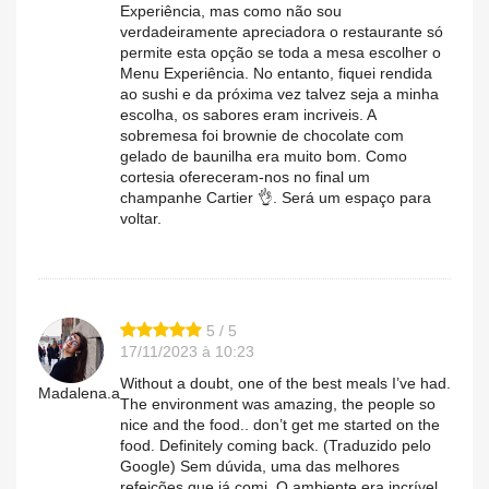
Experiência, mas como não sou
verdadeiramente apreciadora o restaurante só
permite esta opção se toda a mesa escolher o
Menu Experiência. No entanto, fiquei rendida
ao sushi e da próxima vez talvez seja a minha
escolha, os sabores eram incriveis. A
sobremesa foi brownie de chocolate com
gelado de baunilha era muito bom. Como
cortesia ofereceram-nos no final um
champanhe Cartier 👌. Será um espaço para
voltar.
5 / 5
17/11/2023 à 10:23
Without a doubt, one of the best meals I’ve had.
Madalena.a
The environment was amazing, the people so
nice and the food.. don’t get me started on the
food. Definitely coming back. (Traduzido pelo
Google) Sem dúvida, uma das melhores
refeições que já comi. O ambiente era incrível,