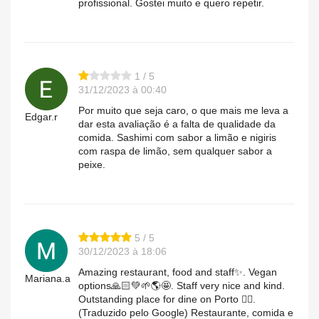
profissional. Gostei muito e quero repetir.
1 / 5
31/12/2023 à 00:40
Por muito que seja caro, o que mais me leva a
Edgar.r
dar esta avaliação é a falta de qualidade da
comida. Sashimi com sabor a limão e nigiris
com raspa de limão, sem qualquer sabor a
peixe.
5 / 5
30/12/2023 à 18:06
Amazing restaurant, food and staff✨. Vegan
Mariana.a
options🙏🏻💚🌱🌎🤩. Staff very nice and kind.
Outstanding place for dine on Porto 👍🏻.
(Traduzido pelo Google) Restaurante, comida e