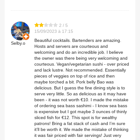
2 / 5
15/09/2023 à 17:15
Beautiful cocktails. Bartenders are amazing.
Selby.o
Hosts and servers are courteous and
welcoming and do an incredible job. I believe
the owner was there being very welcoming and
courteous. Vegan/vegetarian sushi - over priced
and lack lustre. Not recommended. Essentially
pieces of veggies on top of rice and then
maybe torched a bit. Pork belly Bao was
delicious. But I guess the fine dining style is to
serve very little. So as delicious as it may have
been - it was not worth €10. I made the mistake
of ordering sea bass sashimi - I know sea bass
is expensive but I got maybe 3 ounces of thinly
sliced fish for €12. This spot is for wealthy
patrons! Bring a fat stack of cash and I’m sure
it’ll be worth it. We made the mistake of thinking
it was fair priced with fair servings! Just very