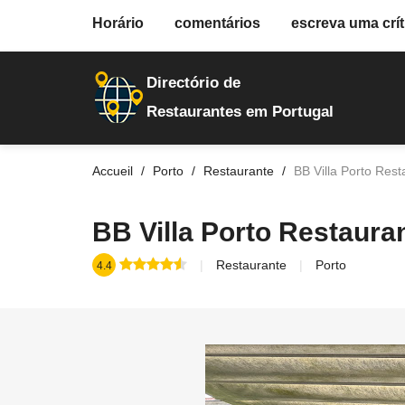
fiche.php
Horário
comentários
escreva uma crít
restaurantes
272
Directório de
Restaurantes em Portugal
Accueil
Porto
Restaurante
BB Villa Porto Rest
BB Villa Porto Restaura
Restaurante
Porto
4.4