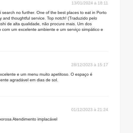
13/01/2024 à 18:11
hi search no further. One of the best places to eat in Porto
y and thoughtful service. Top notch! (Traduzido pelo
shi de alta qualidade, não procure mais. Um dos
o com um excelente ambiente e um serviço simpático e
28/12/2023 à 15:17
excelente e um menu muito apetitoso. O espaço é
ente agradável em dias de sol.
01/12/2023 à 21:24
orosa Atendimento implacável