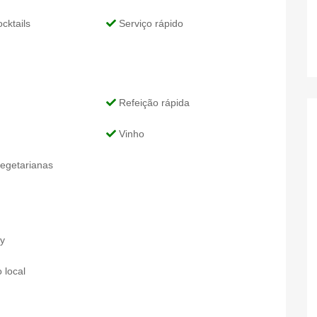
cktails
Serviço rápido
Refeição rápida
Vinho
egetarianas
y
 local