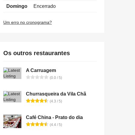
Domingo
Encerrado
Um erro no cronograma?
Os outros restaurantes
A Carruagem
(0.0 / 5)
Churrasqueira da Vila Chã
(4.3 / 5)
Café China - Prato do dia
(4.4 / 5)