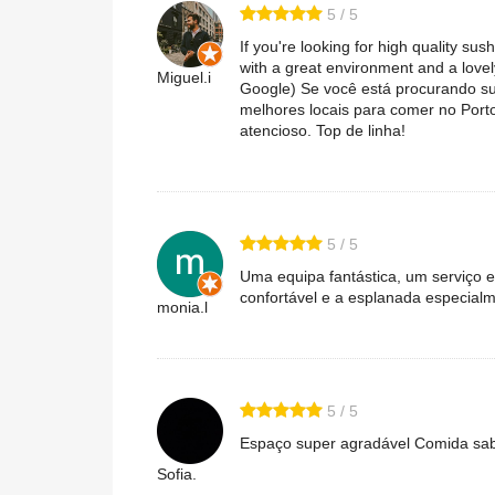
5 / 5
If you're looking for high quality sus
with a great environment and a lovel
Miguel.i
Google) Se você está procurando su
melhores locais para comer no Port
atencioso. Top de linha!
5 / 5
Uma equipa fantástica, um serviço 
confortável e a esplanada especialm
monia.l
5 / 5
Espaço super agradável Comida sab
Sofia.