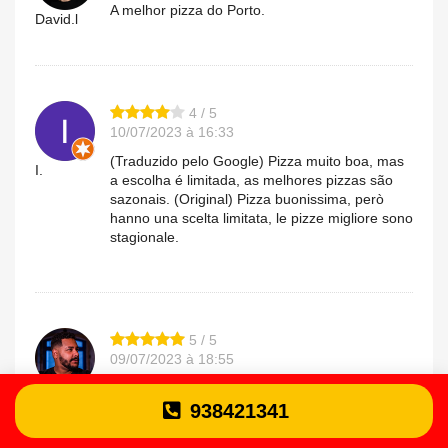
A melhor pizza do Porto.
David.l
4 / 5
10/07/2023 à 16:33
(Traduzido pelo Google) Pizza muito boa, mas
I.
a escolha é limitada, as melhores pizzas são
sazonais. (Original) Pizza buonissima, però
hanno una scelta limitata, le pizze migliore sono
stagionale.
5 / 5
09/07/2023 à 18:55
A melhor pizza que já comi no Porto
Wesley.e
938421341