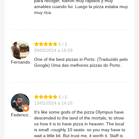
para recoger, fueron muy rápidos y muy
amables cuando fui. Luego la pizza estaba muy
muy rica.
5 / 5
09/02/2024 à 16:59
One of the best pizzas in Porto. (Traduzido pelo
Fernando.
Google) Uma das melhores pizzas do Porto.
5 / 5
13/01/2024 à 14:15
It's like some gods of the pizza Olympus have
Federico..
descended to the land of the mortals, to show
us how it is to have pizza in heaven. The local
is small -roughly 10 seats- so you may have to
wait a little bit. But trust me, it worth it. Staff is