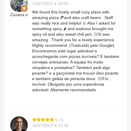
11/07/2023 à 18:55
We found this lovely small cozy place with
Zuzana.u
amazing pizza 🍕and also craft beers . Staff
was really nice and helpful ☺️ Also I asked for
something spicy 🌶️ and waitress brought me
spicy oil and also sweet chili jam. ✌🏽It was
amazing . Thank you for a lovely experience.
Highly recommend. (Traduzido pelo Google)
Encontramos este lugar adorável e
aconchegante com pizzas incríveis? E também
cervejas artesanais. A equipe foi muito
simpática e prestativa? Também pedi algo
picante? e a garçonete me trouxe óleo picante
e também geléia de pimenta doce. ✌🏽Foi
incrível. Obrigado por uma experiência
adorável. Altamente recomendado.
5 / 5
10/07/2023 à 21:36