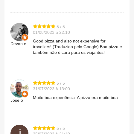
5 / 5
01/08/2023 à 22:10
Good pizza and also not expensive for
Devan.e
travellers! (Traduzido pelo Google) Boa pizza e
também não é cara para os viajantes!
5 / 5
31/07/2023 à 13:00
Muito boa experiência. A pizza era muito boa.
José.o
5 / 5