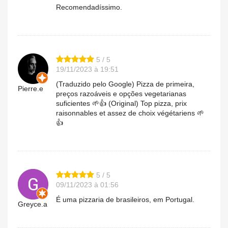
Recomendadíssimo.
5 / 5
19/11/2023 à 19:51
(Traduzido pelo Google) Pizza de primeira,
Pierre.e
preços razoáveis ​​e opções vegetarianas
suficientes 🌱👍 (Original) Top pizza, prix
raisonnables et assez de choix végétariens 🌱
👍
5 / 5
09/11/2023 à 01:56
É uma pizzaria de brasileiros, em Portugal.
Greyce.a