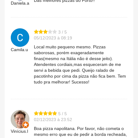
Das melhores pizzas do Porto!!
Daniela.a
3 / 5
05/12/2023 à 08:19
Local muito pequeno mesmo. Pizzas
Camila.u
saborosas, porém exageradamente
finas(mesmo na Itália não é desse jeito).
Atendentes cordiais,mas esqueceram de me
servi a bebida que pedi. Queijo ralado de
pacotinho por cima da pizza não fica bem. Tem
tudo pra melhorar! Sucesso!
5 / 5
02/12/2023 à 23:52
Boa pizza napolitana. Por favor, não cometa o
Vinícius.l
mesmo erro que eu de pedir a borda recheada,