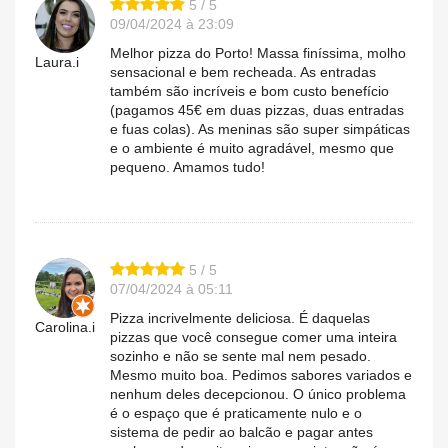
5 / 5
09/04/2024 à 23:09
Melhor pizza do Porto! Massa finíssima, molho
Laura.i
sensacional e bem recheada. As entradas
também são incríveis e bom custo benefício
(pagamos 45€ em duas pizzas, duas entradas
e fuas colas). As meninas são super simpáticas
e o ambiente é muito agradável, mesmo que
pequeno. Amamos tudo!
5 / 5
07/04/2024 à 05:11
Pizza incrivelmente deliciosa. É daquelas
Carolina.i
pizzas que você consegue comer uma inteira
sozinho e não se sente mal nem pesado.
Mesmo muito boa. Pedimos sabores variados e
nenhum deles decepcionou. O único problema
é o espaço que é praticamente nulo e o
sistema de pedir ao balcão e pagar antes