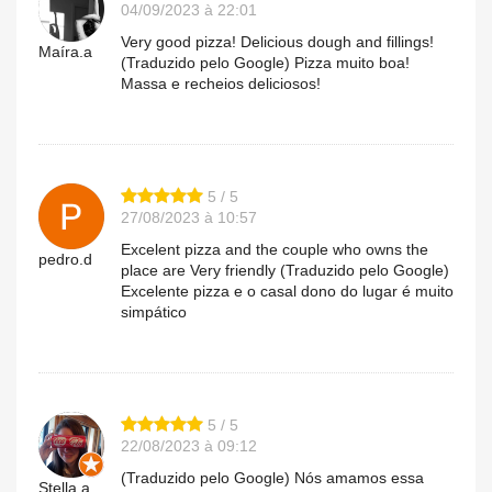
04/09/2023 à 22:01
Very good pizza! Delicious dough and fillings!
Maíra.a
(Traduzido pelo Google) Pizza muito boa!
Massa e recheios deliciosos!
5 / 5
27/08/2023 à 10:57
Excelent pizza and the couple who owns the
pedro.d
place are Very friendly (Traduzido pelo Google)
Excelente pizza e o casal dono do lugar é muito
simpático
5 / 5
22/08/2023 à 09:12
(Traduzido pelo Google) Nós amamos essa
Stella.a