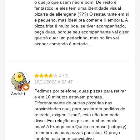
o queijo que usam não é bom. De resto é
fantástico, e eles tem uma identidade visual
bizarra de alienígena (???) O restaurante em si
é pequeno, mas ideal pra comer e ir embora. A
pizza frita é muito boa, se tiver acompanhado,
peça duas, porque seu acompanhante vai dizer
que só quer um pedacinho, mas no fim vai
acabar comendo é metade…
4 / 5
26/11/2023 à 23:47
Pedimos por telefone, duas pizzas para retirar
André.i
e em 10 minutos estavam prontas.
Diferentemente de outras pizzarias nas
proximidades que, para aceitarem pedidos de
retirada, exigem "sinal", esta não tem nada
disso. Em relação as pizzas, ambas muito
boas! A Frango com Queijo cremoso (catupiry)
relembra as boas pizzas paulistas. O preço
também está bem convidativo.