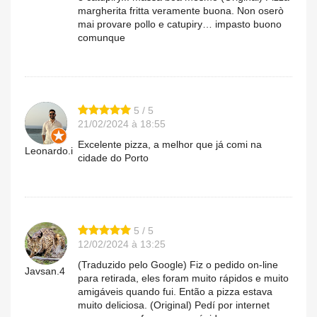
margherita fritta veramente buona. Non oserò
mai provare pollo e catupiry… impasto buono
comunque
5 / 5
21/02/2024 à 18:55
Excelente pizza, a melhor que já comi na
Leonardo.i
cidade do Porto
5 / 5
12/02/2024 à 13:25
(Traduzido pelo Google) Fiz o pedido on-line
Javsan.4
para retirada, eles foram muito rápidos e muito
amigáveis ​​quando fui. Então a pizza estava
muito deliciosa. (Original) Pedí por internet