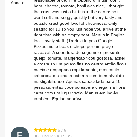
reasonable price. The topping of mushroom,
Anne.e
ham, cheese, tomato, basil was nice, I thought
the crust was just a bit thin in the centre so it
went soft and soggy quickly but very tasty and
outside crust good level of chewiness. Only
seating for 10 so you just hope you arrive at the
right time with an empty seat. Menus in English
too. Lovely staff. (Traduzido pelo Google)
Pizzas muito boas e chope por um preço
razoável. A cobertura de cogumelo, presunto,
queijo, tomate, manjericão ficou gostosa, achei
a crosta só um pouco fina no centro então ficou
macia e empapada rapidamente, mas muito
saborosa e a crosta externa com bom nível de
mastigabilidade. Apenas capacidade para 10
pessoas, então você só espera chegar na hora
certa com um lugar vazio. Menus em inglês
também. Equipe adorável.
5 / 5
06/10/2023 à 15:35