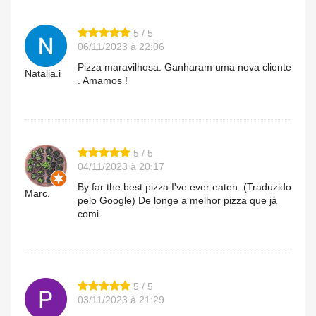
5 / 5
06/11/2023 à 22:06
Pizza maravilhosa. Ganharam uma nova cliente
Natalia.i
. Amamos !
5 / 5
04/11/2023 à 20:17
By far the best pizza I've ever eaten. (Traduzido
Marc.
pelo Google) De longe a melhor pizza que já
comi.
5 / 5
03/11/2023 à 21:29