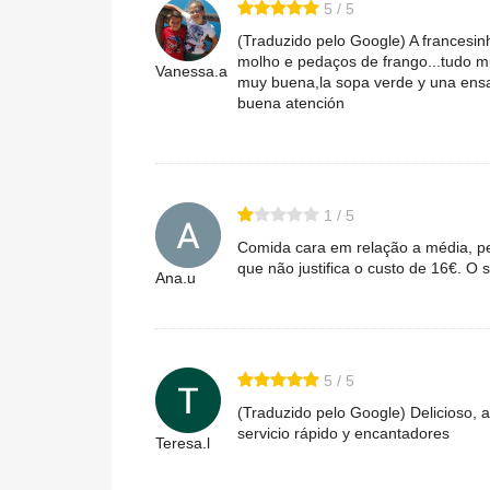
5 / 5
(Traduzido pelo Google) A francesi
molho e pedaços de frango...tudo m
Vanessa.a
muy buena,la sopa verde y una ensal
buena atención
1 / 5
Comida cara em relação a média, pe
que não justifica o custo de 16€. O
Ana.u
5 / 5
(Traduzido pelo Google) Delicioso, 
servicio rápido y encantadores
Teresa.l