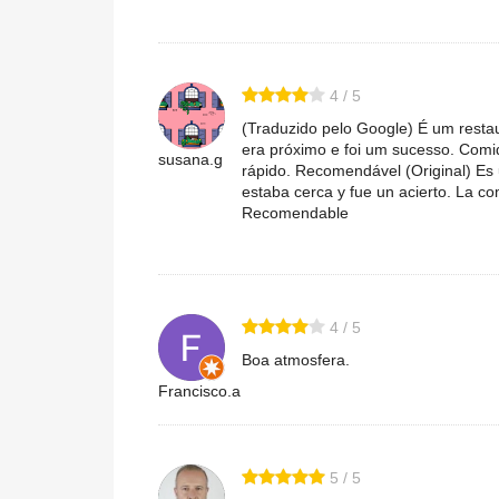
4 / 5
(Traduzido pelo Google) É um resta
era próximo e foi um sucesso. Comid
susana.g
rápido. Recomendável (Original) Es 
estaba cerca y fue un acierto. La co
Recomendable
4 / 5
Boa atmosfera.
Francisco.a
5 / 5