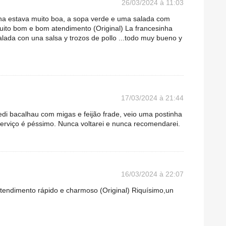
26/03/2024 à 11:03
nha estava muito boa, a sopa verde e uma salada com
uito bom e bom atendimento (Original) La francesinha
ada con una salsa y trozos de pollo ...todo muy bueno y
17/03/2024 à 21:44
di bacalhau com migas e feijão frade, veio uma postinha
 serviço é péssimo. Nunca voltarei e nunca recomendarei.
16/03/2024 à 22:07
atendimento rápido e charmoso (Original) Riquísimo,un