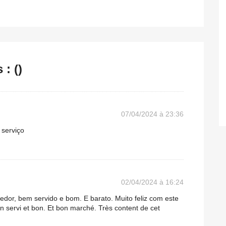
: ()
07/04/2024 à 23:36
 serviço
02/04/2024 à 16:24
edor, bem servido e bom. E barato. Muito feliz com este
ien servi et bon. Et bon marché. Très content de cet