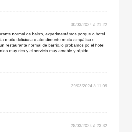
30/03/2024 à 21:22
urante normal de bairro, experimentámos porque o hotel
a muito deliciosa e atendimento muito simpático e
un restaurante normal de barrio,lo probamos pq el hotel
mida muy rica y el servicio muy amable y rápido.
29/03/2024 à 11:09
28/03/2024 à 23:32