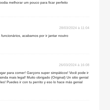
 podia melhorar um pouco para ficar perfeito
28/03/2024 à 11:04
funcionários, acabamos por ir jantar noutro
26/03/2024 à 16:08
ugar para comer! Garçons super simpáticos! Você pode ir
inda mais legal! Muito obrigado (Original) Un sitio genial
! Puedes ir con tu perrito y eso lo hace más genial