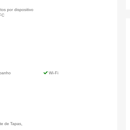
s por dispositivo
NFC
banho
Wi-Fi
te de Tapas
,