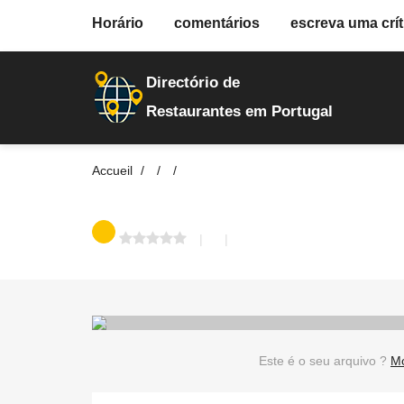
fiche.php
Horário
comentários
escreva uma crít
restaurantes
30252
Directório de
Restaurantes em Portugal
Accueil
Este é o seu arquivo ?
Mo