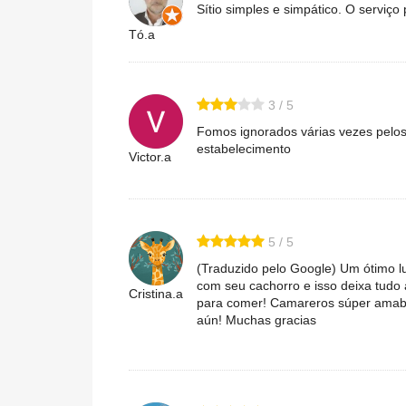
Sítio simples e simpático. O serviço
Tó.a
3 / 5
Fomos ignorados várias vezes pelos 
estabelecimento
Victor.a
5 / 5
(Traduzido pelo Google) Um ótimo l
com seu cachorro e isso deixa tudo a
Cristina.a
para comer! Camareros súper amables
aún! Muchas gracias