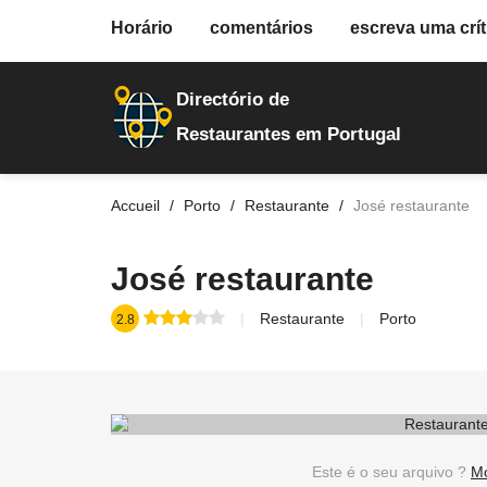
fiche.php
Horário
comentários
escreva uma crít
restaurantes
30256
Directório de
Restaurantes em Portugal
Accueil
Porto
Restaurante
José restaurante
José restaurante
Restaurante
Porto
2.8
Este é o seu arquivo ?
Mo