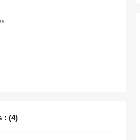
sa
: (4)