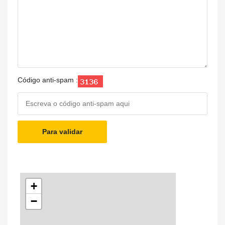
Código anti-spam :
Para validar
+
−