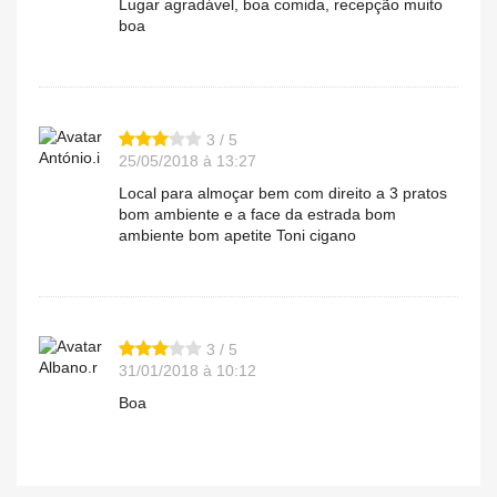
Lugar agradável, boa comida, recepção muito
boa
3 / 5
António.i
25/05/2018 à 13:27
Local para almoçar bem com direito a 3 pratos
bom ambiente e a face da estrada bom
ambiente bom apetite Toni cigano
3 / 5
Albano.r
31/01/2018 à 10:12
Boa