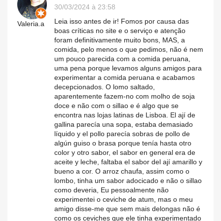
30/03/2024 à 23:58
Leia isso antes de ir! Fomos por causa das
Valeria.a
boas críticas no site e o serviço e atenção
foram definitivamente muito bons, MAS, a
comida, pelo menos o que pedimos, não é nem
um pouco parecida com a comida peruana,
uma pena porque levamos alguns amigos para
experimentar a comida peruana e acabamos
decepcionados. O lomo saltado,
aparentemente fazem-no com molho de soja
doce e não com o sillao e é algo que se
encontra nas lojas latinas de Lisboa. El ají de
gallina parecía una sopa, estaba demasiado
líquido y el pollo parecía sobras de pollo de
algún guiso o brasa porque tenía hasta otro
color y otro sabor, el sabor en general era de
aceite y leche, faltaba el sabor del ají amarillo y
bueno a cor. O arroz chaufa, assim como o
lombo, tinha um sabor adocicado e não o sillao
como deveria, Eu pessoalmente não
experimentei o ceviche de atum, mas o meu
amigo disse-me que sem mais delongas não é
como os ceviches que ele tinha experimentado