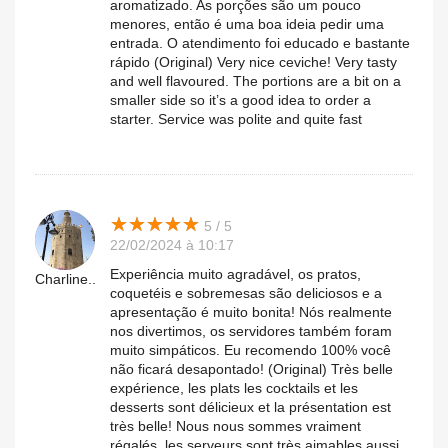
aromatizado. As porções são um pouco
menores, então é uma boa ideia pedir uma
entrada. O atendimento foi educado e bastante
rápido (Original) Very nice ceviche! Very tasty
and well flavoured. The portions are a bit on a
smaller side so it’s a good idea to order a
starter. Service was polite and quite fast
★
★
★
★
★
★
★
★
★
★
5 / 5
22/02/2024 à 10:17
Experiência muito agradável, os pratos,
Charline..
coquetéis e sobremesas são deliciosos e a
apresentação é muito bonita! Nós realmente
nos divertimos, os servidores também foram
muito simpáticos. Eu recomendo 100% você
não ficará desapontado! (Original) Très belle
expérience, les plats les cocktails et les
desserts sont délicieux et la présentation est
très belle! Nous nous sommes vraiment
régalés, les serveurs sont très aimables aussi.