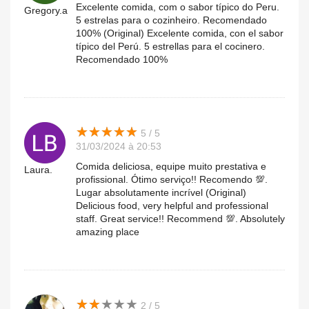
Excelente comida, com o sabor típico do Peru.
Gregory.a
5 estrelas para o cozinheiro. Recomendado
100% (Original) Excelente comida, con el sabor
típico del Perú. 5 estrellas para el cocinero.
Recomendado 100%
★
★
★
★
★
★
★
★
★
★
5 / 5
31/03/2024 à 20:53
Comida deliciosa, equipe muito prestativa e
Laura.
profissional. Ótimo serviço!! Recomendo 💯.
Lugar absolutamente incrível (Original)
Delicious food, very helpful and professional
staff. Great service!! Recommend 💯. Absolutely
amazing place
★
★
★
★
★
★
★
★
★
★
2 / 5