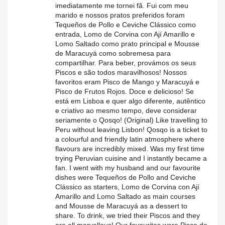
imediatamente me tornei fã. Fui com meu
marido e nossos pratos preferidos foram
Tequeños de Pollo e Ceviche Clássico como
entrada, Lomo de Corvina con Ají Amarillo e
Lomo Saltado como prato principal e Mousse
de Maracuyá como sobremesa para
compartilhar. Para beber, provámos os seus
Piscos e são todos maravilhosos! Nossos
favoritos eram Pisco de Mango y Maracuyá e
Pisco de Frutos Rojos. Doce e delicioso! Se
está em Lisboa e quer algo diferente, autêntico
e criativo ao mesmo tempo, deve considerar
seriamente o Qosqo! (Original) Like travelling to
Peru without leaving Lisbon! Qosqo is a ticket to
a colourful and friendly latin atmosphere where
flavours are incredibly mixed. Was my first time
trying Peruvian cuisine and I instantly became a
fan. I went with my husband and our favourite
dishes were Tequeños de Pollo and Ceviche
Clássico as starters, Lomo de Corvina con Ají
Amarillo and Lomo Saltado as main courses
and Mousse de Maracuyá as a dessert to
share. To drink, we tried their Piscos and they