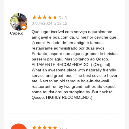
★
★
★
★
★
★
★
★
★
★
5 / 5
07/04/2024 à 12:12
Que lugar incrível com serviço naturalmente
Cape.o
amigável e boa comida. O melhor ceviche que
já comi. Ao lado de um antigo e famoso
restaurante administrado por duas avós.
Portanto, espere que alguns grupos de turistas
passem por aqui. Mas voltando ao Qosqo.
ALTAMENTE RECOMENDADO :) (Original)
What an awesome place with naturally friendly
service and great food. The best ceviche I ever
ate. Next to an old famous hole-in-the-wall
restaurant run by two grandmother. So expect
some tourist groups stopping by. But back to
Qosqo. HIGHLY RECOMMEND :)
★
★
★
★
★
★
★
★
★
★
5 / 5