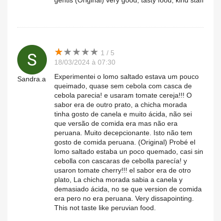
gentis (Original) very good, tasty food, kind staff
★
★
★
★
★
★
★
★
★
★
1 / 5
18/03/2024 à 07:30
Experimentei o lomo saltado estava um pouco
Sandra.a
queimado, quase sem cebola com casca de
cebola parecia! e usaram tomate cereja!!! O
sabor era de outro prato, a chicha morada
tinha gosto de canela e muito ácida, não sei
que versão de comida era mas não era
peruana. Muito decepcionante. Isto não tem
gosto de comida peruana. (Original) Probé el
lomo saltado estaba un poco quemado, casi sin
cebolla con cascaras de cebolla parecía! y
usaron tomate cherry!!! el sabor era de otro
plato, La chicha morada sabia a canela y
demasiado ácida, no se que version de comida
era pero no era peruana. Very dissapointing.
This not taste like peruvian food.