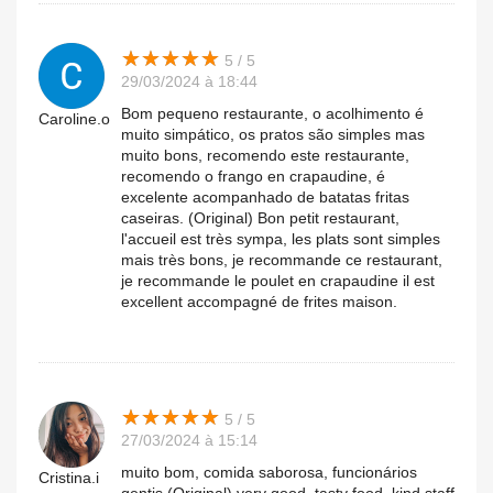
★
★
★
★
★
★
★
★
★
★
5 / 5
29/03/2024 à 18:44
Bom pequeno restaurante, o acolhimento é
Caroline.o
muito simpático, os pratos são simples mas
muito bons, recomendo este restaurante,
recomendo o frango en crapaudine, é
excelente acompanhado de batatas fritas
caseiras. (Original) Bon petit restaurant,
l'accueil est très sympa, les plats sont simples
mais très bons, je recommande ce restaurant,
je recommande le poulet en crapaudine il est
excellent accompagné de frites maison.
★
★
★
★
★
★
★
★
★
★
5 / 5
27/03/2024 à 15:14
muito bom, comida saborosa, funcionários
Cristina.i