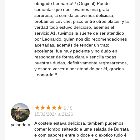
obrigado Leonardo!!! (Original) Puedo
comentar que nos llevamos una grata
sorpresa, la comida estuvimos deliciosa,
probamos ceviche, pisco entre otros platos, y la
verdad todo estuvo delicioso, además el
servicio A1, tuvimos la suerte de ser atendido
por Leonardo, quien nos dio recomendaciones
acertadas, además de tender un trato
excelente, fue muy paciente y no dudo en
responder de forma clara y sencilla todas
nuestras dudas, definitivamente regresaremos,
y espero volver a ser atendido por él, gracias
Leonardo!!!
★
★
★
★
★
★
★
★
★
★
5 / 5
15/02/2024 à 21:26
A costela estava deliciosa, também pudemos
yolanda.a
comer lombo salteado e uma salada de Burrata
e com sabores entre o doce e o exótico tudo é