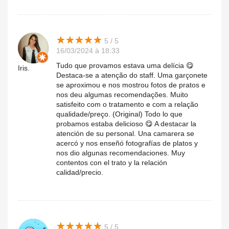
★
★
★
★
★
★
★
★
★
★
5 / 5
16/03/2024 à 18:33
Tudo que provamos estava uma delícia 😋
Iris.
Destaca-se a atenção do staff. Uma garçonete
se aproximou e nos mostrou fotos de pratos e
nos deu algumas recomendações. Muito
satisfeito com o tratamento e com a relação
qualidade/preço. (Original) Todo lo que
probamos estaba delicioso 😋 A destacar la
atención de su personal. Una camarera se
acercó y nos enseñó fotografías de platos y
nos dio algunas recomendaciones. Muy
contentos con el trato y la relación
calidad/precio.
★
★
★
★
★
★
★
★
★
★
5 / 5