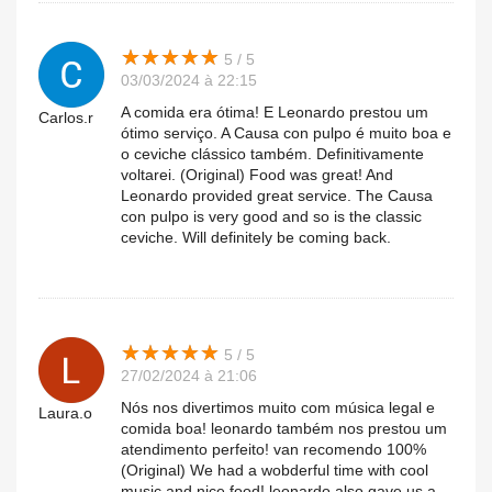
★
★
★
★
★
★
★
★
★
★
5 / 5
03/03/2024 à 22:15
A comida era ótima! E Leonardo prestou um
Carlos.r
ótimo serviço. A Causa con pulpo é muito boa e
o ceviche clássico também. Definitivamente
voltarei. (Original) Food was great! And
Leonardo provided great service. The Causa
con pulpo is very good and so is the classic
ceviche. Will definitely be coming back.
★
★
★
★
★
★
★
★
★
★
5 / 5
27/02/2024 à 21:06
Nós nos divertimos muito com música legal e
Laura.o
comida boa! leonardo também nos prestou um
atendimento perfeito! van recomendo 100%
(Original) We had a wobderful time with cool
music and nice food! leonardo also gave us a