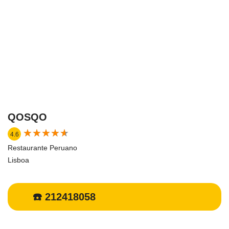
QOSQO
★
★
★
★
★
★
★
★
★
★
4.6
Restaurante Peruano
Lisboa
☎️ 212418058