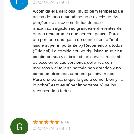
03/04/2024 à 09:31
A comida era deliciosa, muito bem temperada e
F...
acima de tudo o atendimento é excelente. As
porções de arroz com frutos do mar e
macarrão salgado são grandes e diferentes de
outros restaurantes que servem pouco. Para
um peruano que gosta de comer bem e "mal"
isso é super importante :-) Recomendo a todos
(Original) La comida estuvo riquísima muy bien
condimentada y sobre todo el servicio al cliente
es excelente. Las porciones del arroz con
mariscos y el tallarín saltado son grandes y no
como en otros restaurantes que sirven poco.
Para una peruana que le gusta comer bien y "a
lo pobre" esto es súper importante :-) se los
recomiendo a todos
★
★
★
★
★
★
★
★
★
★
5 / 5
03/04/2024 à 08:38