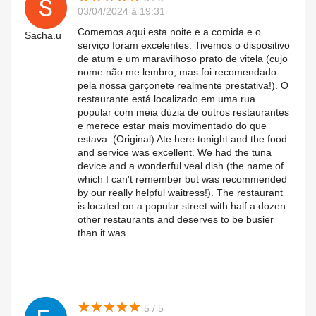
03/04/2024 à 19:31
Comemos aqui esta noite e a comida e o
Sacha.u
serviço foram excelentes. Tivemos o dispositivo
de atum e um maravilhoso prato de vitela (cujo
nome não me lembro, mas foi recomendado
pela nossa garçonete realmente prestativa!). O
restaurante está localizado em uma rua
popular com meia dúzia de outros restaurantes
e merece estar mais movimentado do que
estava. (Original) Ate here tonight and the food
and service was excellent. We had the tuna
device and a wonderful veal dish (the name of
which I can't remember but was recommended
by our really helpful waitress!). The restaurant
is located on a popular street with half a dozen
other restaurants and deserves to be busier
than it was.
★
★
★
★
★
★
★
★
★
★
5 / 5