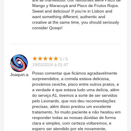
are all marvellous! Our favourites were Pisco de
Mango y Maracuyá and Pisco de Frutos Rojos.
Sweet and delicious! If you're in Lisbon and
want something different, authentic and
creative at the same time, you should seriously
consider Qosqo!
★
★
★
★
★
★
★
★
★
★
5 / 5
19/02/2024 à 01:47
Posso comentar que ficámos agradavelmente
Joaquin.a
surpreendidos, a comida estava deliciosa,
provámos ceviche, pisco entre outros pratos, e
a verdade é que estava tudo uma delícia, além
do serviço A1, tivemos a sorte de ser servidos
pelo Leonardo, que nos deu recomendações
precisas, além disso prestou um excelente
tratamento, foi muito paciente e não hesitou em
responder todas as nossas dúvidas de forma
clara e simples, com certeza voltaremos, e
espero ser atendido por ele novamente,