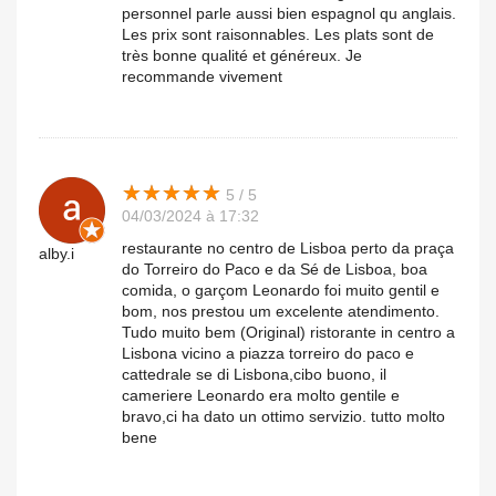
personnel parle aussi bien espagnol qu anglais.
Les prix sont raisonnables. Les plats sont de
très bonne qualité et généreux. Je
recommande vivement
★
★
★
★
★
★
★
★
★
★
5 / 5
04/03/2024 à 17:32
restaurante no centro de Lisboa perto da praça
alby.i
do Torreiro do Paco e da Sé de Lisboa, boa
comida, o garçom Leonardo foi muito gentil e
bom, nos prestou um excelente atendimento.
Tudo muito bem (Original) ristorante in centro a
Lisbona vicino a piazza torreiro do paco e
cattedrale se di Lisbona,cibo buono, il
cameriere Leonardo era molto gentile e
bravo,ci ha dato un ottimo servizio. tutto molto
bene