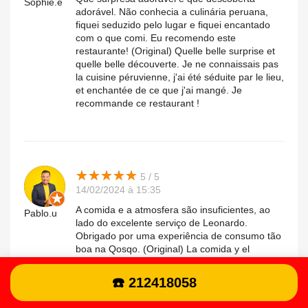
Sophie.e
adorável. Não conhecia a culinária peruana,
fiquei seduzido pelo lugar e fiquei encantado
com o que comi. Eu recomendo este
restaurante! (Original) Quelle belle surprise et
quelle belle découverte. Je ne connaissais pas
la cuisine péruvienne, j'ai été séduite par le lieu,
et enchantée de ce que j'ai mangé. Je
recommande ce restaurant !
★
★
★
★
★
★
★
★
★
★
5 / 5
14/02/2024 à 15:35
A comida e a atmosfera são insuficientes, ao
Pablo.u
lado do excelente serviço de Leonardo.
Obrigado por uma experiência de consumo tão
boa na Qosqo. (Original) La comida y el
ambiente quedan “cortos”, al lado de la
excelente atención de Leonardo. Gracias por
☎️ 212418058
tan buena experiencia de consumo en Qosqo.