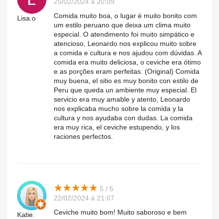
25/02/2024 à 20:09
Comida muito boa, o lugar é muito bonito com
Lisa.o
um estilo peruano que deixa um clima muito
especial. O atendimento foi muito simpático e
atencioso, Leonardo nos explicou muito sobre
a comida e cultura e nos ajudou com dúvidas. A
comida era muito deliciosa, o ceviche era ótimo
e as porções eram perfeitas. (Original) Comida
muy buena, el sitio es muy bonito con estilo de
Peru que queda un ambiente muy especial. El
servicio era muy amable y atento, Leonardo
nos explicaba mucho sobre la comida y la
cultura y nos ayudaba con dudas. La comida
era muy rica, el ceviche estupendo, y los
raciones perfectos.
★
★
★
★
★
★
★
★
★
★
5 / 5
22/02/2024 à 21:07
Ceviche muito bom! Muito saboroso e bem
Katie.