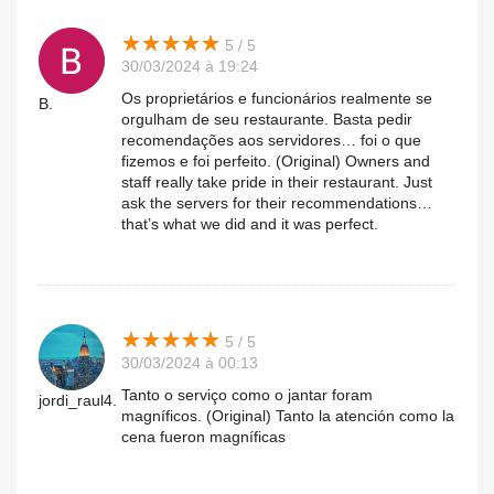
★
★
★
★
★
★
★
★
★
★
5 / 5
30/03/2024 à 19:24
Os proprietários e funcionários realmente se
B.
orgulham de seu restaurante. Basta pedir
recomendações aos servidores… foi o que
fizemos e foi perfeito. (Original) Owners and
staff really take pride in their restaurant. Just
ask the servers for their recommendations…
that’s what we did and it was perfect.
★
★
★
★
★
★
★
★
★
★
5 / 5
30/03/2024 à 00:13
Tanto o serviço como o jantar foram
jordi_raul4.
magníficos. (Original) Tanto la atención como la
cena fueron magníficas