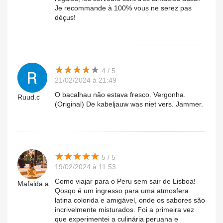
Je recommande à 100% vous ne serez pas
déçus!
★
★
★
★
★
★
★
★
★
★
4 / 5
21/02/2024 à 21:49
O bacalhau não estava fresco. Vergonha.
Ruud.c
(Original) De kabeljauw was niet vers. Jammer.
★
★
★
★
★
★
★
★
★
★
5 / 5
19/02/2024 à 11:53
Como viajar para o Peru sem sair de Lisboa!
Mafalda.a
Qosqo é um ingresso para uma atmosfera
latina colorida e amigável, onde os sabores são
incrivelmente misturados. Foi a primeira vez
que experimentei a culinária peruana e