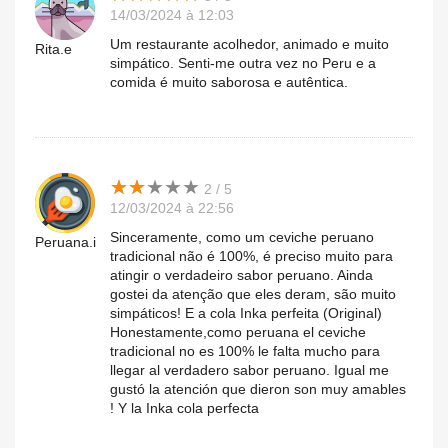
14/03/2024 à 12:03
Um restaurante acolhedor, animado e muito
Rita.e
simpático. Senti-me outra vez no Peru e a
comida é muito saborosa e autêntica.
★
★
★
★
★
★
★
★
★
★
2 / 5
12/03/2024 à 22:56
Sinceramente, como um ceviche peruano
Peruana.i
tradicional não é 100%, é preciso muito para
atingir o verdadeiro sabor peruano. Ainda
gostei da atenção que eles deram, são muito
simpáticos! E a cola Inka perfeita (Original)
Honestamente,como peruana el ceviche
tradicional no es 100% le falta mucho para
llegar al verdadero sabor peruano. Igual me
gustó la atención que dieron son muy amables
! Y la Inka cola perfecta