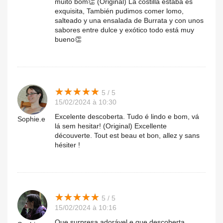
muito bom👏 (Original) La costilla estaba es
exquisita, También pudimos comer lomo,
salteado y una ensalada de Burrata y con unos
sabores entre dulce y exótico todo está muy
bueno👏
★
★
★
★
★
★
★
★
★
★
5 / 5
15/02/2024 à 10:30
Excelente descoberta. Tudo é lindo e bom, vá
Sophie.e
lá sem hesitar! (Original) Excellente
découverte. Tout est beau et bon, allez y sans
hésiter !
★
★
★
★
★
★
★
★
★
★
5 / 5
15/02/2024 à 10:16
Que surpresa adorável e que descoberta