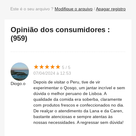
Este é o seu arquivo ?
Modifique o arquivo
/
Apagar registro
Opinião dos consumidores :
(959)
★
★
★
★
★
★
★
★
★
★
5 / 5
07/04/2024 à 12:53
Depois de visitar o Peru, tive de vir
Diogo.o
experimentar o Qosqo, um jantar incrível e sem
dúvida o melhor peruano de Lisboa. A
qualidade da comida era soberba, claramente
com produtos frescos e confeccionados no dia.
De realçar o atendimento da Lana e da Caren,
bastante atenciosas e sempre atentas às
nossas necessidades. A regressar sem dúvida!