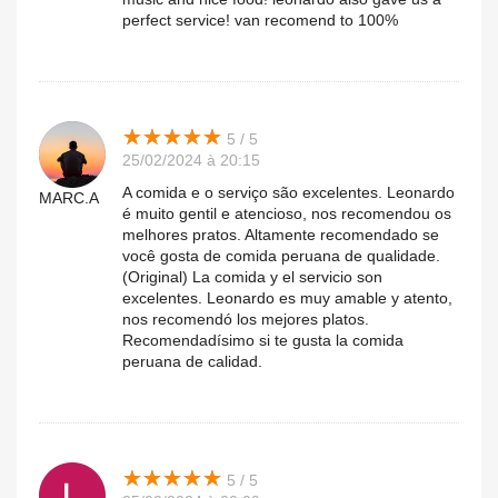
perfect service! van recomend to 100%
★
★
★
★
★
★
★
★
★
★
5 / 5
25/02/2024 à 20:15
A comida e o serviço são excelentes. Leonardo
MARC.A
é muito gentil e atencioso, nos recomendou os
melhores pratos. Altamente recomendado se
você gosta de comida peruana de qualidade.
(Original) La comida y el servicio son
excelentes. Leonardo es muy amable y atento,
nos recomendó los mejores platos.
Recomendadísimo si te gusta la comida
peruana de calidad.
★
★
★
★
★
★
★
★
★
★
5 / 5