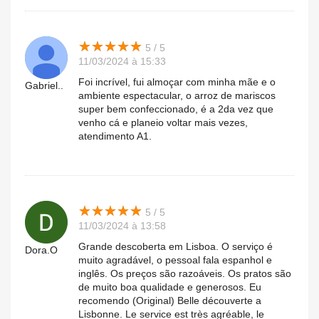
★
★
★
★
★
★
★
★
★
★
5 / 5
11/03/2024 à 15:33
Foi incrível, fui almoçar com minha mãe e o
Gabriel..
ambiente espectacular, o arroz de mariscos
super bem confeccionado, é a 2da vez que
venho cá e planeio voltar mais vezes,
atendimento A1.
★
★
★
★
★
★
★
★
★
★
5 / 5
11/03/2024 à 13:58
Grande descoberta em Lisboa. O serviço é
Dora.O
muito agradável, o pessoal fala espanhol e
inglês. Os preços são razoáveis. Os pratos são
de muito boa qualidade e generosos. Eu
recomendo (Original) Belle découverte a
Lisbonne. Le service est très agréable, le