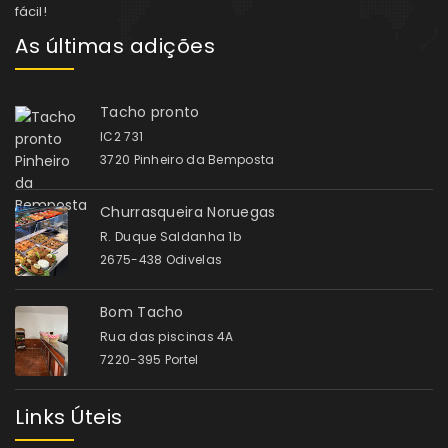
fácil!
As últimas adições
Tacho pronto
IC2 731
3720 Pinheiro da Bemposta
Churrasqueira Noruegas
R. Duque Saldanha 1b
2675-438 Odivelas
Bom Tacho
Rua das piscinas 4A
7220-395 Portel
Links Úteis