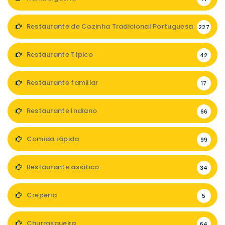
Restaurante de Cozinha Tradicional Portuguesa
227
Restaurante Típico
42
Restaurante familiar
17
Restaurante Indiano
66
Comida rápida
99
Restaurante asiático
34
Creperia
5
Churrasqueira
64