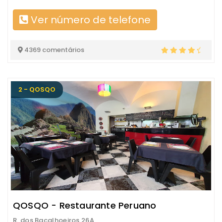
Ver número de telefone
4369 comentários
2 - QOSQO
QOSQO - Restaurante Peruano
R. dos Bacalhoeiros 26A