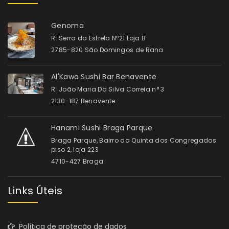
Genoma
R. Serra da Estrela Nº21 Loja B
2785-820 São Domingos de Rana
Al'Kawa Sushi Bar Benavente
R. João Maria Da Silva Correia n° 3
2130-187 Benavente
Hanami Sushi Braga Parque
Braga Parque, Bairro da Quinta dos Congregados
piso 2, loja 223
4710-427 Braga
Links Úteis
Política de proteção de dados