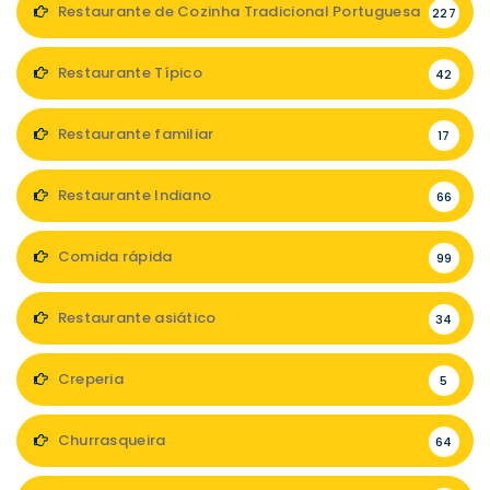
Restaurante de Cozinha Tradicional Portuguesa
227
Restaurante Típico
42
Restaurante familiar
17
Restaurante Indiano
66
Comida rápida
99
Restaurante asiático
34
Creperia
5
Churrasqueira
64