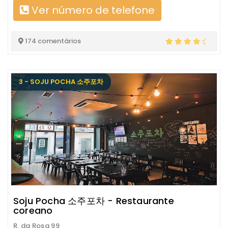
Ver número de telefone
174 comentários
3 - SOJU POCHA 소주포차
Soju Pocha 소주포차 - Restaurante
coreano
R. da Rosa 99