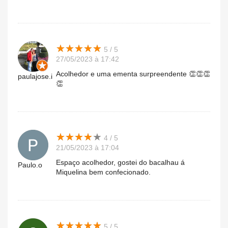
★
★
★
★
★
★
★
★
★
★
5 / 5
27/05/2023 à 17:42
Acolhedor e uma ementa surpreendente 👏👏👏
paulajose.i
👏
★
★
★
★
★
★
★
★
★
★
4 / 5
21/05/2023 à 17:04
Espaço acolhedor, gostei do bacalhau á
Paulo.o
Miquelina bem confecionado.
★
★
★
★
★
★
★
★
★
★
5 / 5