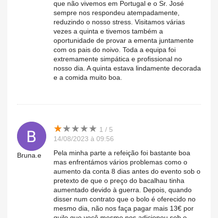
que não vivemos em Portugal e o Sr. José
sempre nos respondeu atempadamente,
reduzindo o nosso stress. Visitamos várias
vezes a quinta e tivemos também a
oportunidade de provar a ementa juntamente
com os pais do noivo. Toda a equipa foi
extremamente simpática e profissional no
nosso dia. A quinta estava lindamente decorada
e a comida muito boa.
★
★
★
★
★
★
★
★
★
★
1 / 5
14/08/2023 à 09:56
Pela minha parte a refeição foi bastante boa
Bruna.e
mas enfrentámos vários problemas como o
aumento da conta 8 dias antes do evento sob o
pretexto de que o preço do bacalhau tinha
aumentado devido à guerra. Depois, quando
disser num contrato que o bolo é oferecido no
mesmo dia, não nos faça pagar mais 13€ por
quilo que você mesmo nos adicionou sob o