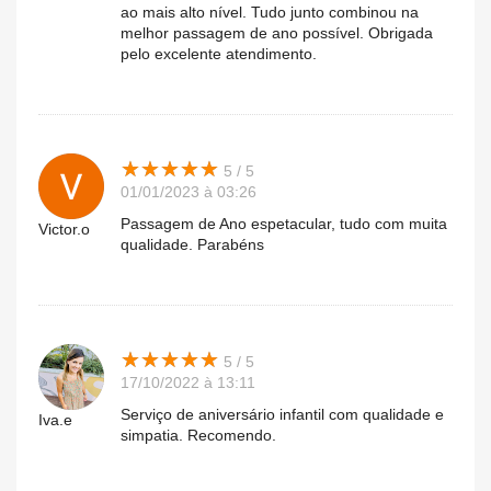
ao mais alto nível. Tudo junto combinou na
melhor passagem de ano possível. Obrigada
pelo excelente atendimento.
★
★
★
★
★
★
★
★
★
★
5 / 5
01/01/2023 à 03:26
Passagem de Ano espetacular, tudo com muita
Victor.o
qualidade. Parabéns
★
★
★
★
★
★
★
★
★
★
5 / 5
17/10/2022 à 13:11
Serviço de aniversário infantil com qualidade e
Iva.e
simpatia. Recomendo.