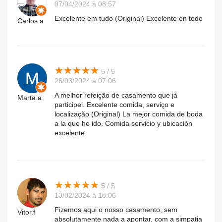
07/04/2024 à 08:57
Excelente em tudo (Original) Excelente en todo
Carlos.a
★
★
★
★
★
★
★
★
★
★
5 / 5
26/03/2024 à 07:06
A melhor refeição de casamento que já
Marta.a
participei. Excelente comida, serviço e
localização (Original) La mejor comida de boda
a la que he ido. Comida servicio y ubicación
excelente
★
★
★
★
★
★
★
★
★
★
5 / 5
13/02/2024 à 18:06
Fizemos aqui o nosso casamento, sem
Vitor.f
absolutamente nada a apontar, com a simpatia