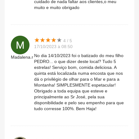
cuidado de nada faltar aos clientes,o meu
muito e muito obrigado
★
★
★
★
★
★
★
★
★
★
4 / 5
17/10/2023 à 08:50
No dia 14/10/2023 foi o batizado do meu filho
Madalena.r
PEDRO... o que dizer deste local? Tudo 5
estrelas! Serviço bom, comida deliciosa. A
quinta está localizada numa encosta que nos
dá o privilégio de olhar para o Mar e para a
Montanha! SIMPLESMENTE espetacular!
Obrigado a toda equipa que esteve e
principalmente ao Sr José, pela sua
disponibilidade e pelo seu empenho para que
tudo corresse 100%. Bem Haja!