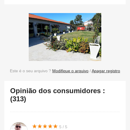
Este é o seu arquivo ?
Modifique o arquivo
/
Apagar registro
Opinião dos consumidores :
(313)
★
★
★
★
★
★
★
★
★
★
5 / 5