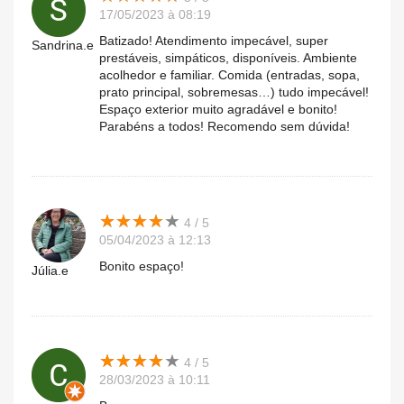
17/05/2023 à 08:19
Batizado! Atendimento impecável, super
Sandrina.e
prestáveis, simpáticos, disponíveis. Ambiente
acolhedor e familiar. Comida (entradas, sopa,
prato principal, sobremesas…) tudo impecável!
Espaço exterior muito agradável e bonito!
Parabéns a todos! Recomendo sem dúvida!
★
★
★
★
★
★
★
★
★
★
4 / 5
05/04/2023 à 12:13
Bonito espaço!
Júlia.e
★
★
★
★
★
★
★
★
★
★
4 / 5
28/03/2023 à 10:11