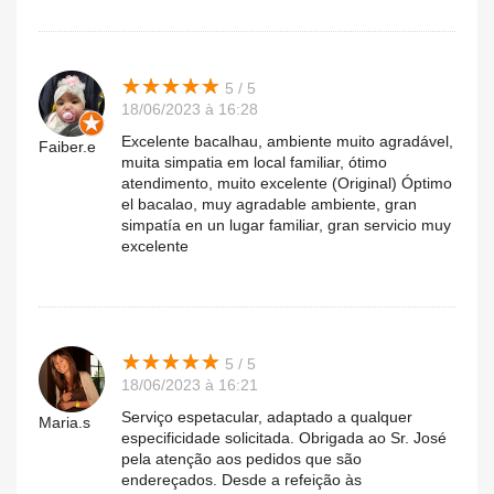
★
★
★
★
★
★
★
★
★
★
5 / 5
18/06/2023 à 16:28
Excelente bacalhau, ambiente muito agradável,
Faiber.e
muita simpatia em local familiar, ótimo
atendimento, muito excelente (Original) Óptimo
el bacalao, muy agradable ambiente, gran
simpatía en un lugar familiar, gran servicio muy
excelente
★
★
★
★
★
★
★
★
★
★
5 / 5
18/06/2023 à 16:21
Serviço espetacular, adaptado a qualquer
Maria.s
especificidade solicitada. Obrigada ao Sr. José
pela atenção aos pedidos que são
endereçados. Desde a refeição às