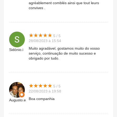
agréablement comblés ainsi que tout leurs
convives .
★
★
★
★
★
★
★
★
★
★
5 / 5
28/08/2023 à 15:54
Muito agradável, gostamos muito do vosso
Sidónio.i
serviço, continuação de muito sucesso e
obrigado por tudo.
★
★
★
★
★
★
★
★
★
★
5 / 5
22/08/2023 à 19:58
Boa companhia
Augusto.e