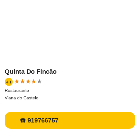
Quinta Do Fincão
★
★
★
★
★
★
★
★
★
★
4.1
Restaurante
Viana do Castelo
☎️ 919766757