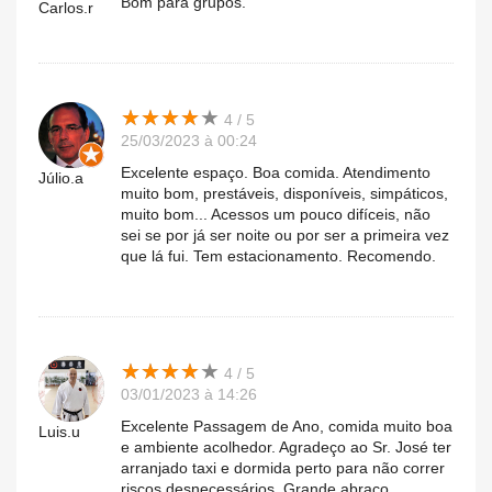
Bom para grupos.
Carlos.r
★
★
★
★
★
★
★
★
★
★
4 / 5
25/03/2023 à 00:24
Excelente espaço. Boa comida. Atendimento
Júlio.a
muito bom, prestáveis, disponíveis, simpáticos,
muito bom... Acessos um pouco difíceis, não
sei se por já ser noite ou por ser a primeira vez
que lá fui. Tem estacionamento. Recomendo.
★
★
★
★
★
★
★
★
★
★
4 / 5
03/01/2023 à 14:26
Excelente Passagem de Ano, comida muito boa
Luis.u
e ambiente acolhedor. Agradeço ao Sr. José ter
arranjado taxi e dormida perto para não correr
riscos desnecessários. Grande abraço.