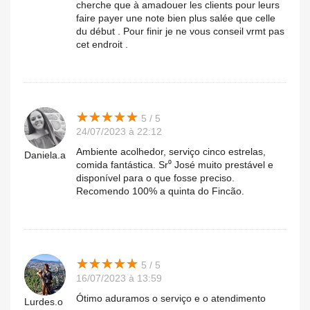
cherche que à amadouer les clients pour leurs
faire payer une note bien plus salée que celle
du début . Pour finir je ne vous conseil vrmt pas
cet endroit .
★
★
★
★
★
★
★
★
★
★
5 / 5
24/07/2023 à 22:12
Ambiente acolhedor, serviço cinco estrelas,
Daniela.a
comida fantástica. Sr⁰ José muito prestável e
disponível para o que fosse preciso.
Recomendo 100% a quinta do Fincão.
★
★
★
★
★
★
★
★
★
★
5 / 5
16/07/2023 à 13:59
Ótimo aduramos o serviço e o atendimento
Lurdes.o