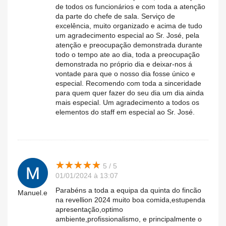
de todos os funcionários e com toda a atenção
da parte do chefe de sala. Serviço de
excelência, muito organizado e acima de tudo
um agradecimento especial ao Sr. José, pela
atenção e preocupação demonstrada durante
todo o tempo ate ao dia, toda a preocupação
demonstrada no próprio dia e deixar-nos á
vontade para que o nosso dia fosse único e
especial. Recomendo com toda a sinceridade
para quem quer fazer do seu dia um dia ainda
mais especial. Um agradecimento a todos os
elementos do staff em especial ao Sr. José.
★
★
★
★
★
★
★
★
★
★
5 / 5
01/01/2024 à 13:07
Parabéns a toda a equipa da quinta do fincão
Manuel.e
na revellion 2024 muito boa comida,estupenda
apresentação,optimo
ambiente,profissionalismo, e principalmente o