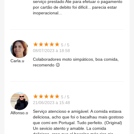
serviço prestado Ate para efetuar o pagamento
por cartão de debito foi dificil... parecia estar
inoperacional...
★
★
★
★
★
★
★
★
★
★
5 / 5
08/07/2023 à 18:58
Colaboradores moto simpáticos, boa comida,
Carla.u
recomendo 😉
★
★
★
★
★
★
★
★
★
★
5 / 5
21/06/2023 à 15:48
Serviço atencioso e amigável. A comida estava
Alfonso.o
deliciosa, acho que foi o bacalhau mais gostoso
que comi em Portugal. Tudo perfeito. (Original)
Un sevicio atento y amable. La comida