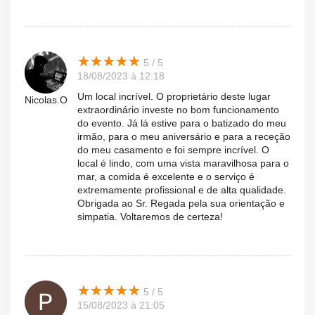
★
★
★
★
★
★
★
★
★
★
5 / 5
18/08/2023 à 12:18
Um local incrível. O proprietário deste lugar
Nicolas.O
extraordinário investe no bom funcionamento
do evento. Já lá estive para o batizado do meu
irmão, para o meu aniversário e para a receção
do meu casamento e foi sempre incrível. O
local é lindo, com uma vista maravilhosa para o
mar, a comida é excelente e o serviço é
extremamente profissional e de alta qualidade.
Obrigada ao Sr. Regada pela sua orientação e
simpatia. Voltaremos de certeza!
★
★
★
★
★
★
★
★
★
★
5 / 5
15/08/2023 à 21:05