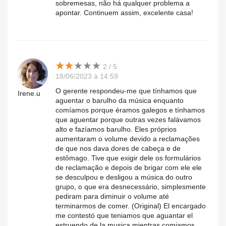
sobremesas, não há qualquer problema a
apontar. Continuem assim, excelente casa!
★
★
★
★
★
★
★
★
★
★
2 / 5
18/06/2023 à 14:59
O gerente respondeu-me que tínhamos que
Irene.u
aguentar o barulho da música enquanto
comíamos porque éramos galegos e tínhamos
que aguentar porque outras vezes falávamos
alto e fazíamos barulho. Eles próprios
aumentaram o volume devido a reclamações
de que nos dava dores de cabeça e de
estômago. Tive que exigir dele os formulários
de reclamação e depois de brigar com ele ele
se desculpou e desligou a música do outro
grupo, o que era desnecessário, simplesmente
pediram para diminuir o volume até
terminarmos de comer. (Original) El encargado
me contestó que teniamos que aguantar el
estruendo de la musica mientras comiamos