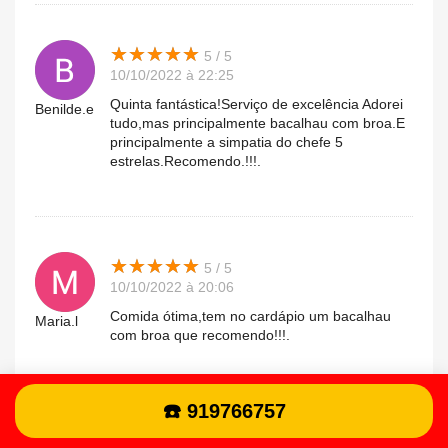
★
★
★
★
★
★
★
★
★
★
5 / 5
10/10/2022 à 22:25
Quinta fantástica!Serviço de excelência Adorei
Benilde.e
tudo,mas principalmente bacalhau com broa.E
principalmente a simpatia do chefe 5
estrelas.Recomendo.!!!.
★
★
★
★
★
★
★
★
★
★
5 / 5
10/10/2022 à 20:06
Comida ótima,tem no cardápio um bacalhau
Maria.l
com broa que recomendo!!!.
☎️ 919766757
★
★
★
★
★
★
★
★
★
★
5 / 5