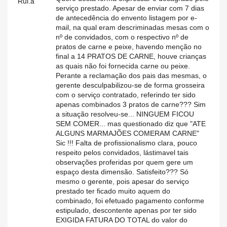
Rui.a
serviço prestado. Apesar de enviar com 7 dias
de antecedência do envento listagem por e-
mail, na qual eram descriminadas mesas com o
nº de convidados, com o respectivo nº de
pratos de carne e peixe, havendo menção no
final a 14 PRATOS DE CARNE, houve crianças
as quais não foi fornecida carne ou peixe.
Perante a reclamação dos pais das mesmas, o
gerente desculpabilizou-se de forma grosseira
com o serviço contratado, referindo ter sido
apenas combinados 3 pratos de carne??? Sim
a situação resolveu-se... NINGUEM FICOU
SEM COMER... mas questionado diz que "ATE
ALGUNS MARMAJÕES COMERAM CARNE"
Sic !!! Falta de profissionalismo clara, pouco
respeito pelos convidados, lástimavel tais
observações proferidas por quem gere um
espaço desta dimensão. Satisfeito??? Só
mesmo o gerente, pois apesar do serviço
prestado ter ficado muito aquem do
combinado, foi efetuado pagamento conforme
estipulado, descontente apenas por ter sido
EXIGIDA FATURA DO TOTAL do valor do