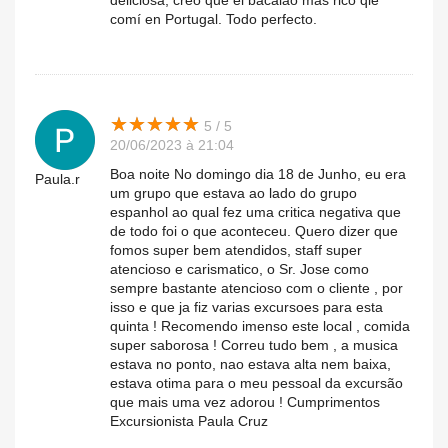
deliciosa, creo que el bacalao más rico qie
comí en Portugal. Todo perfecto.
★
★
★
★
★
★
★
★
★
★
5 / 5
20/06/2023 à 21:04
Boa noite No domingo dia 18 de Junho, eu era
Paula.r
um grupo que estava ao lado do grupo
espanhol ao qual fez uma critica negativa que
de todo foi o que aconteceu. Quero dizer que
fomos super bem atendidos, staff super
atencioso e carismatico, o Sr. Jose como
sempre bastante atencioso com o cliente , por
isso e que ja fiz varias excursoes para esta
quinta ! Recomendo imenso este local , comida
super saborosa ! Correu tudo bem , a musica
estava no ponto, nao estava alta nem baixa,
estava otima para o meu pessoal da excursão
que mais uma vez adorou ! Cumprimentos
Excursionista Paula Cruz