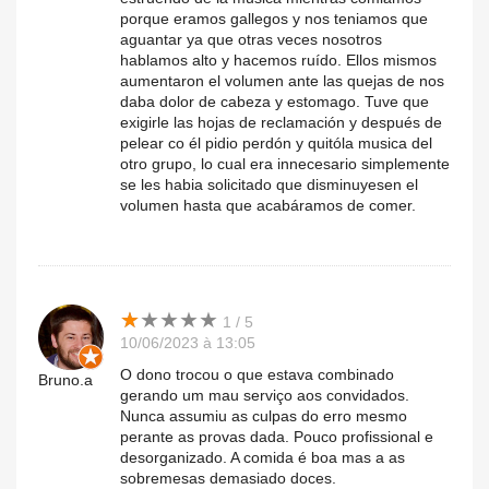
porque eramos gallegos y nos teniamos que
aguantar ya que otras veces nosotros
hablamos alto y hacemos ruído. Ellos mismos
aumentaron el volumen ante las quejas de nos
daba dolor de cabeza y estomago. Tuve que
exigirle las hojas de reclamación y después de
pelear co él pidio perdón y quitóla musica del
otro grupo, lo cual era innecesario simplemente
se les habia solicitado que disminuyesen el
volumen hasta que acabáramos de comer.
★
★
★
★
★
★
★
★
★
★
1 / 5
10/06/2023 à 13:05
O dono trocou o que estava combinado
Bruno.a
gerando um mau serviço aos convidados.
Nunca assumiu as culpas do erro mesmo
perante as provas dada. Pouco profissional e
desorganizado. A comida é boa mas a as
sobremesas demasiado doces.