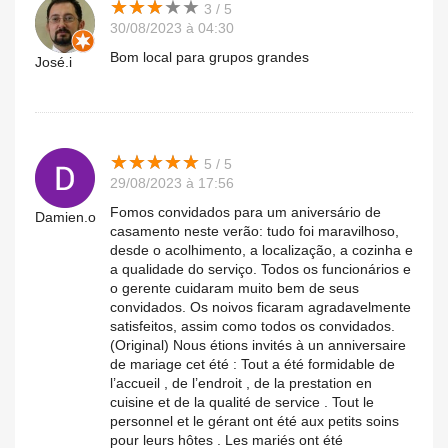
★
★
★
★
★
★
★
★
★
★
3 / 5
30/08/2023 à 04:30
Bom local para grupos grandes
José.i
★
★
★
★
★
★
★
★
★
★
5 / 5
29/08/2023 à 17:56
Fomos convidados para um aniversário de
Damien.o
casamento neste verão: tudo foi maravilhoso,
desde o acolhimento, a localização, a cozinha e
a qualidade do serviço. Todos os funcionários e
o gerente cuidaram muito bem de seus
convidados. Os noivos ficaram agradavelmente
satisfeitos, assim como todos os convidados.
(Original) Nous étions invités à un anniversaire
de mariage cet été : Tout a été formidable de
l’accueil , de l’endroit , de la prestation en
cuisine et de la qualité de service . Tout le
personnel et le gérant ont été aux petits soins
pour leurs hôtes . Les mariés ont été