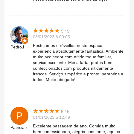
★
★
★
★
★
★
★
★
★
★
5 / 5
03/01/2023 à 00:05
Festejamos o réveillon neste espaço,
Pedro.i
experiência absolutamente fantástica! Ambiente
muito acolhedor com nítido toque familiar,
serviço excelente. Mesa farta, pratos bem
confeccionados com produtos nitidamente
frescos. Serviço simpático e pronto, parabéns a
todos. Muito obrigado!
★
★
★
★
★
★
★
★
★
★
5 / 5
01/01/2023 à 12:49
Excelente passagem de ano. Comida muito
Patricia.r
bem confessionada, alegria constante, equipa