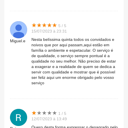
★
★
★
★
★
★
★
★
★
★
5 / 5
15/07/2023 à 23:31
Nesta belíssima quinta todos os convidados e
Miguel.e
noivos que por aqui passam,aqui estão em
família o ambiente e espetacular. O serviço é
de qualidade, o serviço sempre pontual é a
qualidade no seu melhor. Não preciso de estar
a exagerar e a realidade de quem se dedica a
servir com qualidade e mostrar que é possível
ser feliz aqui um enorme obrigado pelo vosso
serviço
★
★
★
★
★
★
★
★
★
★
1 / 5
12/07/2023 à 13:49
Quero desta forma expressar o desagrado pelo