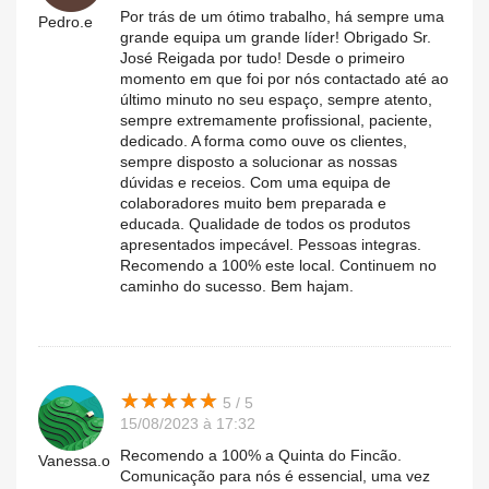
Por trás de um ótimo trabalho, há sempre uma
Pedro.e
grande equipa um grande líder! Obrigado Sr.
José Reigada por tudo! Desde o primeiro
momento em que foi por nós contactado até ao
último minuto no seu espaço, sempre atento,
sempre extremamente profissional, paciente,
dedicado. A forma como ouve os clientes,
sempre disposto a solucionar as nossas
dúvidas e receios. Com uma equipa de
colaboradores muito bem preparada e
educada. Qualidade de todos os produtos
apresentados impecável. Pessoas integras.
Recomendo a 100% este local. Continuem no
caminho do sucesso. Bem hajam.
★
★
★
★
★
★
★
★
★
★
5 / 5
15/08/2023 à 17:32
Recomendo a 100% a Quinta do Fincão.
Vanessa.o
Comunicação para nós é essencial, uma vez