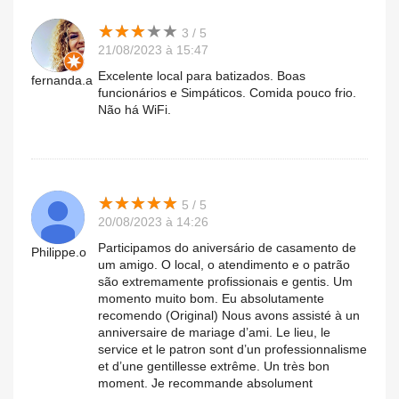
★
★
★
★
★
★
★
★
★
★
3 / 5
21/08/2023 à 15:47
Excelente local para batizados. Boas
fernanda.a
funcionários e Simpáticos. Comida pouco frio.
Não há WiFi.
★
★
★
★
★
★
★
★
★
★
5 / 5
20/08/2023 à 14:26
Participamos do aniversário de casamento de
Philippe.o
um amigo. O local, o atendimento e o patrão
são extremamente profissionais e gentis. Um
momento muito bom. Eu absolutamente
recomendo (Original) Nous avons assisté à un
anniversaire de mariage d’ami. Le lieu, le
service et le patron sont d’un professionnalisme
et d’une gentillesse extrême. Un très bon
moment. Je recommande absolument