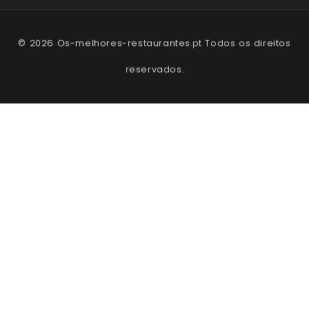
© 2026 Os-melhores-restaurantes.pt Todos os direitos
reservados.