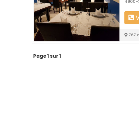
4900-3
V
767 
Page 1 sur 1