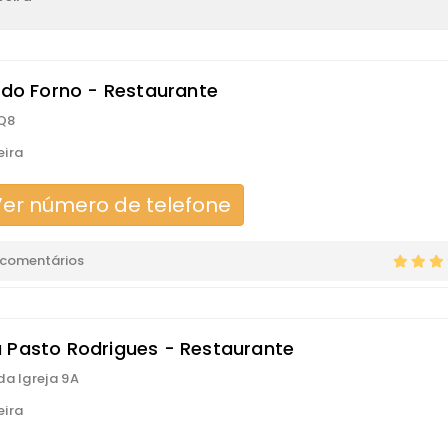
o do Forno - Restaurante
Q8
ira
er número de telefone
 comentários
 Pasto Rodrigues - Restaurante
da Igreja 9A
ira