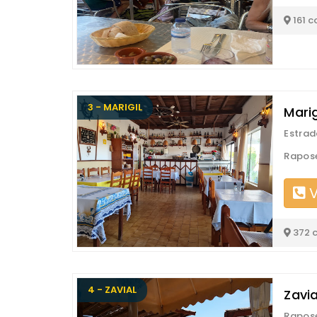
161 c
3 - MARIGIL
Marig
Estrad
Rapose
V
372 
4 - ZAVIAL
Zavi
Rapose