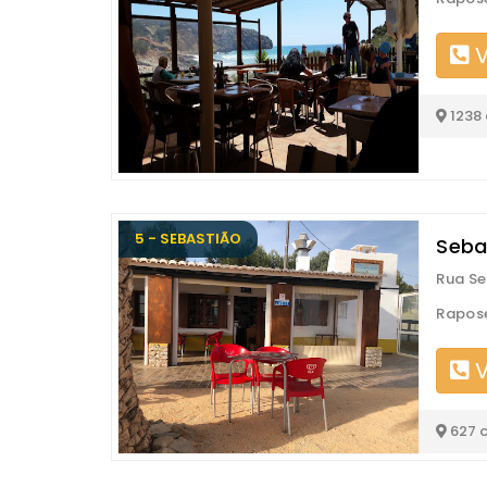
V
1238
5 - SEBASTIÃO
Seba
Rua Se
Rapose
V
627 