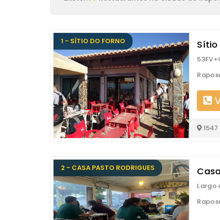
1 - SÍTIO DO FORNO
Síti
53FV+
Rapose
V
1547
2 - CASA PASTO RODRIGUES
Casa
Largo 
Rapose