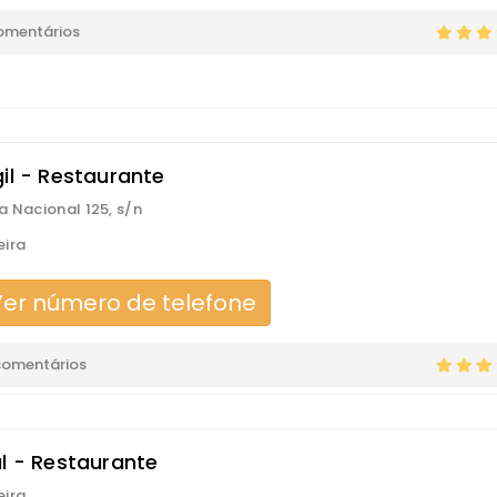
omentários
il - Restaurante
a Nacional 125, s/n
ira
er número de telefone
comentários
al - Restaurante
ira