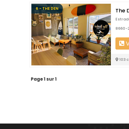
6 - THE DEN
The 
Estrad
8660-2
V
103 
Page 1 sur 1