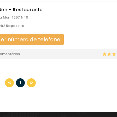
Den - Restaurante
a Mun. 1257 N 10
82 Raposeira
er número de telefone
comentários
1