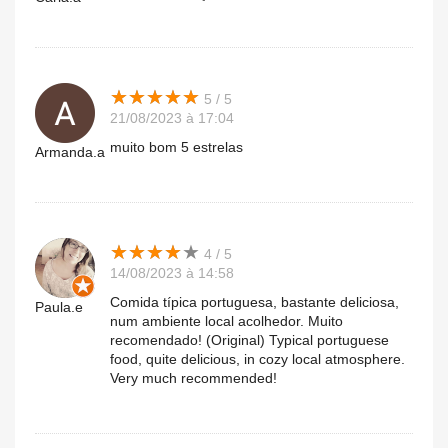
★
★
★
★
★
★
★
★
★
★
5 / 5
21/08/2023 à 17:04
muito bom 5 estrelas
Armanda.a
★
★
★
★
★
★
★
★
★
★
4 / 5
14/08/2023 à 14:58
Comida típica portuguesa, bastante deliciosa,
Paula.e
num ambiente local acolhedor. Muito
recomendado! (Original) Typical portuguese
food, quite delicious, in cozy local atmosphere.
Very much recommended!