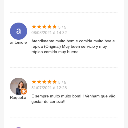
★
★
★
★
★
★
★
★
★
★
5 / 5
08/08/2021 à 14:32
Atendimento muito bom e comida muito boa e
antonio.e
rápida (Original) Muy buen servicio y muy
rápido comida muy buena
★
★
★
★
★
★
★
★
★
★
5 / 5
31/07/2021 à 12:28
É sempre muito muito bom!!! Venham que vão
Raquel.a
gostar de certeza!!!