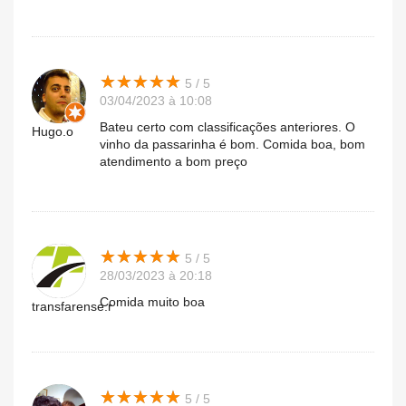
★
★
★
★
★
★
★
★
★
★
5 / 5
03/04/2023 à 10:08
Bateu certo com classificações anteriores. O
Hugo.o
vinho da passarinha é bom. Comida boa, bom
atendimento a bom preço
★
★
★
★
★
★
★
★
★
★
5 / 5
28/03/2023 à 20:18
Comida muito boa
transfarense.r
★
★
★
★
★
★
★
★
★
★
5 / 5