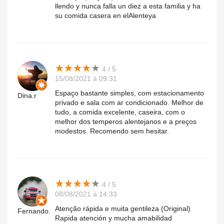
llendo y nunca falla un diez a esta familia y ha
su comida casera en elAlenteya
★
★
★
★
★
★
★
★
★
★
4 / 5
15/08/2021 à 09:31
Espaço bastante simples, com estacionamento
Dina.r
privado e sala com ar condicionado. Melhor de
tudo, a comida excelente, caseira, com o
melhor dos temperos alentejanos e a preços
modestos. Recomendo sem hesitar.
★
★
★
★
★
★
★
★
★
★
4 / 5
08/08/2021 à 14:33
Atenção rápida e muita gentileza (Original)
Fernando.
Rapida atención y mucha amabilidad