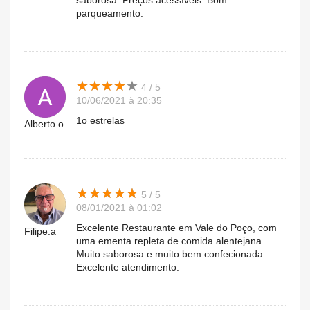
saborosa. Preços acessíveis. Bom
parqueamento.
★
★
★
★
★
★
★
★
★
★
4 / 5
10/06/2021 à 20:35
1o estrelas
Alberto.o
★
★
★
★
★
★
★
★
★
★
5 / 5
08/01/2021 à 01:02
Excelente Restaurante em Vale do Poço, com
Filipe.a
uma ementa repleta de comida alentejana.
Muito saborosa e muito bem confecionada.
Excelente atendimento.