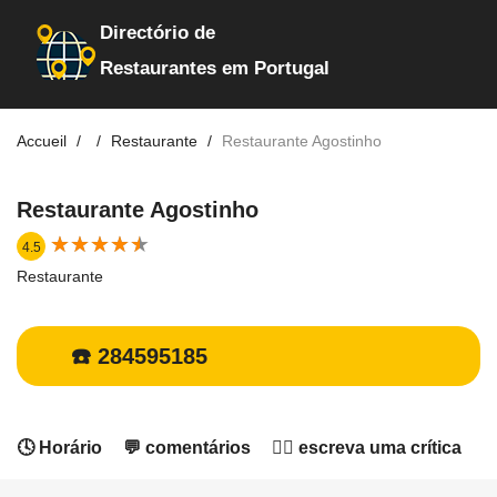
Directório de
Restaurantes em Portugal
Accueil
Restaurante
Restaurante Agostinho
Restaurante Agostinho
★
★
★
★
★
★
★
★
★
★
4.5
Restaurante
☎️ 284595185
🕓 Horário
💬 comentários
✍🏻 escreva uma crítica