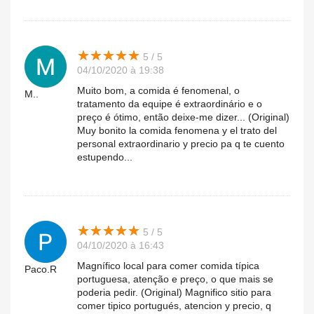
★
★
★
★
★
★
★
★
★
★
5 / 5
04/10/2020 à 19:38
Muito bom, a comida é fenomenal, o
M..
tratamento da equipe é extraordinário e o
preço é ótimo, então deixe-me dizer... (Original)
Muy bonito la comida fenomena y el trato del
personal extraordinario y precio pa q te cuento
estupendo...
★
★
★
★
★
★
★
★
★
★
5 / 5
04/10/2020 à 16:43
Magnífico local para comer comida típica
Paco.R
portuguesa, atenção e preço, o que mais se
poderia pedir. (Original) Magnifico sitio para
comer tipico portugués, atencion y precio, q