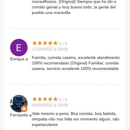
maravilhosos. (Original) Siempre que he ido e
comido genial y muy bueno todo, la gente del
pueblo una maravilla.
★
★
★
★
★
★
★
★
★
★
5 / 5
17/10/2021 à 19:00
Família, comida caseira, excelente atendimento
Enrique.a
100% recomendado (Original) Familiar, comida
casera, servicio excelente 100% recomendable
★
★
★
★
★
★
★
★
★
★
5 / 5
15/09/2021 à 16:08
Vale mesmo a pena. Boa comida, boa bebida,
Fernando.a
simpatia não nos falta em momento algum, são
espetaculares