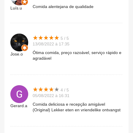
Comida alentejana de qualidade
Luís.u
★
★
★
★
★
★
★
★
★
★
5 / 5
13/08/2022 à 17:35
Ótima comida, preço razoável, serviço rápido e
Jose.o
agradável
★
★
★
★
★
★
★
★
★
★
4 / 5
05/08/2022 à 16:31
Comida deliciosa e recepção amigável
Gerard.a
(Original) Lekker eten en vriendelike ontvangst