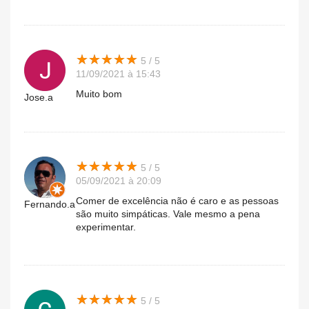
★
★
★
★
★
★
★
★
★
★
5 / 5
11/09/2021 à 15:43
Muito bom
Jose.a
★
★
★
★
★
★
★
★
★
★
5 / 5
05/09/2021 à 20:09
Comer de excelência não é caro e as pessoas
Fernando.a
são muito simpáticas. Vale mesmo a pena
experimentar.
★
★
★
★
★
★
★
★
★
★
5 / 5