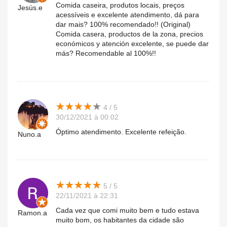
Comida caseira, produtos locais, preços
Jesús.e
acessíveis e excelente atendimento, dá para
dar mais? 100% recomendado!! (Original)
Comida casera, productos de la zona, precios
económicos y atención excelente, se puede dar
más? Recomendable al 100%!!
★
★
★
★
★
★
★
★
★
★
4 / 5
30/12/2021 à 00:02
Óptimo atendimento. Excelente refeição.
Nuno.a
★
★
★
★
★
★
★
★
★
★
5 / 5
22/11/2021 à 22:31
Cada vez que comi muito bem e tudo estava
Ramon.a
muito bom, os habitantes da cidade são