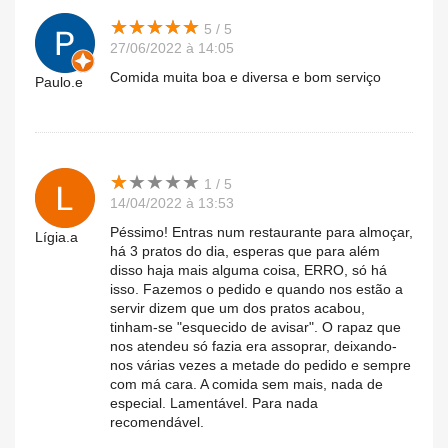
★
★
★
★
★
★
★
★
★
★
5 / 5
27/06/2022 à 14:05
Comida muita boa e diversa e bom serviço
Paulo.e
★
★
★
★
★
★
★
★
★
★
1 / 5
14/04/2022 à 13:53
Péssimo! Entras num restaurante para almoçar,
Lígia.a
há 3 pratos do dia, esperas que para além
disso haja mais alguma coisa, ERRO, só há
isso. Fazemos o pedido e quando nos estão a
servir dizem que um dos pratos acabou,
tinham-se "esquecido de avisar". O rapaz que
nos atendeu só fazia era assoprar, deixando-
nos várias vezes a metade do pedido e sempre
com má cara. A comida sem mais, nada de
especial. Lamentável. Para nada
recomendável.