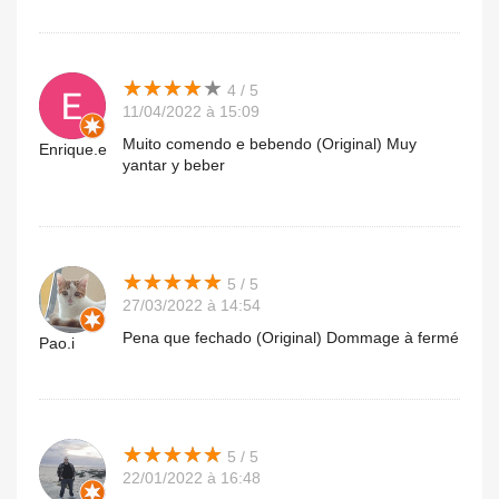
★
★
★
★
★
★
★
★
★
★
4 / 5
11/04/2022 à 15:09
Muito comendo e bebendo (Original) Muy
Enrique.e
yantar y beber
★
★
★
★
★
★
★
★
★
★
5 / 5
27/03/2022 à 14:54
Pena que fechado (Original) Dommage à fermé
Pao.i
★
★
★
★
★
★
★
★
★
★
5 / 5
22/01/2022 à 16:48