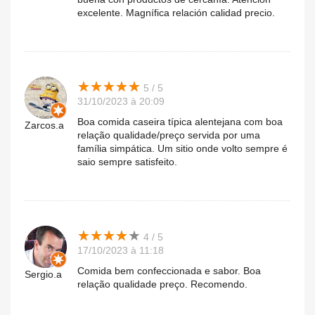
excelente. Magnífica relación calidad precio.
★
★
★
★
★
★
★
★
★
★
5 / 5
31/10/2023 à 20:09
Boa comida caseira típica alentejana com boa
Zarcos.a
relação qualidade/preço servida por uma
família simpática. Um sitio onde volto sempre é
saio sempre satisfeito.
★
★
★
★
★
★
★
★
★
★
4 / 5
17/10/2023 à 11:18
Comida bem confeccionada e sabor. Boa
Sergio.a
relação qualidade preço. Recomendo.