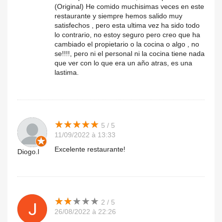
(Original) He comido muchisimas veces en este
restaurante y siempre hemos salido muy
satisfechos , pero esta ultima vez ha sido todo
lo contrario, no estoy seguro pero creo que ha
cambiado el propietario o la cocina o algo , no
se!!!!, pero ni el personal ni la cocina tiene nada
que ver con lo que era un año atras, es una
lastima.
★
★
★
★
★
★
★
★
★
★
5 / 5
11/09/2022 à 13:33
Excelente restaurante!
Diogo.l
★
★
★
★
★
★
★
★
★
★
2 / 5
26/08/2022 à 22:26