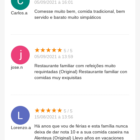
05/09/2021 à 16:01
Comesse muito bem, comida tradicional, bem
Carlos.a
servido e barato muito simpáticos
★
★
★
★
★
★
★
★
★
★
5 / 5
05/09/2021 à 13:59
Restaurante familiar com refeições muito
jose.n
requintadas (Original) Restaurante familiar con
comidas muy exquisitas
★
★
★
★
★
★
★
★
★
★
5 / 5
15/08/2021 à 13:56
Há anos que vou de férias e esta família nunca
Lorenzo.a
deixa de dar nota 10 e a sua comida caseira na
Alenteya (Original) Llevo años en vacaciones