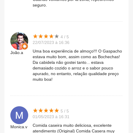
seguro.
★
★
★
★
★
★
★
★
★
★
4 / 5
22/07/2023 à 16:36
Uma boa experiência de almoço!!! O Gaspacho
João.a
estava muito bom, assim como as Bochechas!
Da cabidela não gostei tanto... estava
demasiado cozido o arroz e o sabor pouco
apurado, no entanto, relação qualidade preço
muito boa!
★
★
★
★
★
★
★
★
★
★
5 / 5
01/05/2023 à 16:31
Comida caseira muito deliciosa, excelente
Monica.v
atendimento (Original) Comida Casera muy