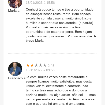
13/01/2023 à 15:56
Conheci à pouco tempo e tive a oportunidade
Maria.a
de almoçar nesse restaurante. Bom espaço,
excelente comida caseira, muito simpático e
humilde o senhor que nos atendeu (o patrão)
Vou voltar mais vezes assim que tiver
oportunidade de estar por perto. Bem hajam
,continuem sempre assim ...Vou recomendar. A
breve Maria
★
★
★
★
★
★
★
★
★
★
2 / 5
13/11/2022 à 09:55
Já comi muitas vezes neste restaurante e
Francisco.e
sempre ficamos muito satisfeitos, mas desta
última vez foi exatamente o contrário, não
tenho certeza mas acho que o dono ou a
cozinha mudou ou algo assim, não sei !!!!, mas
nem o pessoal e a cozinha não têm nada a ver
com o que era há um ano, é uma pena.