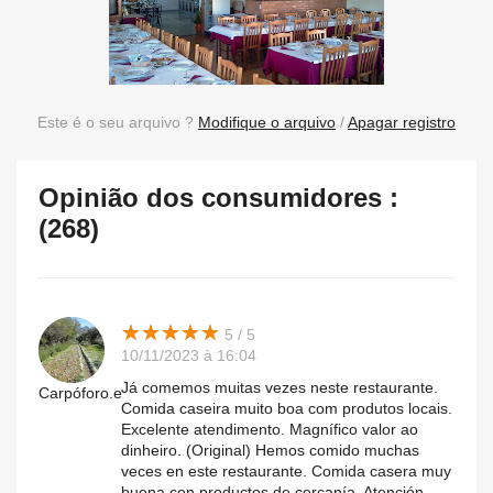
Este é o seu arquivo ?
Modifique o arquivo
/
Apagar registro
Opinião dos consumidores :
(268)
★
★
★
★
★
★
★
★
★
★
5 / 5
10/11/2023 à 16:04
Já comemos muitas vezes neste restaurante.
Carpóforo.e
Comida caseira muito boa com produtos locais.
Excelente atendimento. Magnífico valor ao
dinheiro. (Original) Hemos comido muchas
veces en este restaurante. Comida casera muy
buena con productos de cercanía. Atención