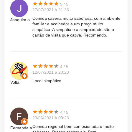
★
★
★
★
★
★
★
★
★
★
5 / 5
27/07/2021 à 21:23
Comida caseira muito saborosa, com ambiente
Joaquim.o
familiar e acolhedor a um preço muito
simpático. A simpatia e a simplicidade são o
cartão de visita que cativa. Recomendo.
★
★
★
★
★
★
★
★
★
★
4 / 5
12/07/2021 à 20:23
Local simpático
Volta.
★
★
★
★
★
★
★
★
★
★
4 / 5
20/06/2021 à 09:23
Comida regional bem confecionada e muito
Fernanda.a