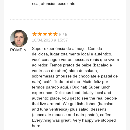
rica, atención excelente
★
★
★
★
★
★
★
★
★
★
5 / 5
10/04/2023 à 15:57
Super experiência de almoço. Comida
ROME.n
deliciosa, lugar totalmente local e autêntico,
você consegue ver as pessoas reais que vivem
ao redor. Temos pratos de peixe (bacalao e
ventresca de atum) além de salada,
sobremesas (mousse de chocolate e pastel de
nata), café. Tudo foi ótimo. Muito feliz por
termos parado aqui. (Original) Super lunch
experience. Delicious food, totally local and
authentic place, you get to see the real people
that live around. We got fish dishes (bacalao
and tuna ventresca) plus salad, desserts
(chocolate mousse and nata pastel), coffee.
Everything was great. Very happy we stopped
here.