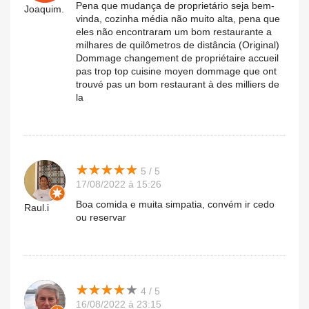
Pena que mudança de proprietário seja bem-
Joaquim.
vinda, cozinha média não muito alta, pena que
eles não encontraram um bom restaurante a
milhares de quilômetros de distância (Original)
Dommage changement de propriétaire accueil
pas trop top cuisine moyen dommage que ont
trouvé pas un bom restaurant à des milliers de
la
★
★
★
★
★
★
★
★
★
★
5 / 5
17/08/2022 à 15:26
Boa comida e muita simpatia, convém ir cedo
Raul.i
ou reservar
★
★
★
★
★
★
★
★
★
★
4 / 5
16/08/2022 à 23:15