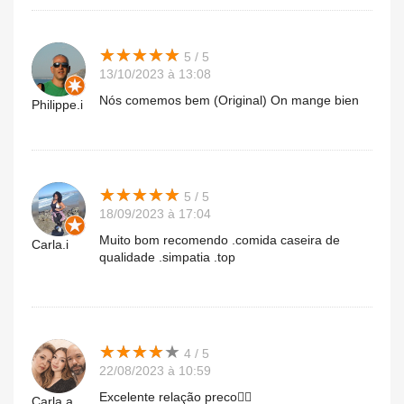
★
★
★
★
★
★
★
★
★
★
5 / 5
13/10/2023 à 13:08
Nós comemos bem (Original) On mange bien
Philippe.i
★
★
★
★
★
★
★
★
★
★
5 / 5
18/09/2023 à 17:04
Muito bom recomendo .comida caseira de
Carla.i
qualidade .simpatia .top
★
★
★
★
★
★
★
★
★
★
4 / 5
22/08/2023 à 10:59
Excelente relação preco👌🏻
Carla.a