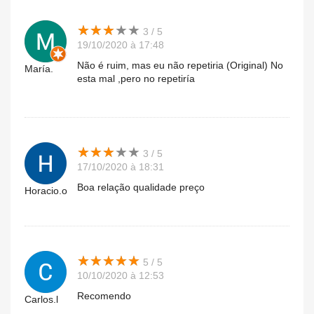
★
★
★
★
★
★
★
★
★
★
3 / 5
19/10/2020 à 17:48
Não é ruim, mas eu não repetiria (Original) No
María.
esta mal ,pero no repetiría
★
★
★
★
★
★
★
★
★
★
3 / 5
17/10/2020 à 18:31
Boa relação qualidade preço
Horacio.o
★
★
★
★
★
★
★
★
★
★
5 / 5
10/10/2020 à 12:53
Recomendo
Carlos.l