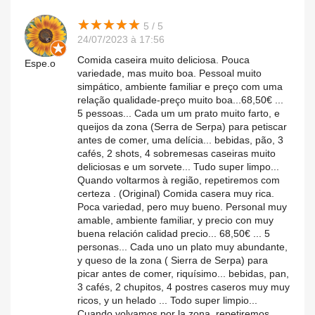
★
★
★
★
★
★
★
★
★
★
5 / 5
24/07/2023 à 17:56
Comida caseira muito deliciosa. Pouca
Espe.o
variedade, mas muito boa. Pessoal muito
simpático, ambiente familiar e preço com uma
relação qualidade-preço muito boa...68,50€ ...
5 pessoas... Cada um um prato muito farto, e
queijos da zona (Serra de Serpa) para petiscar
antes de comer, uma delícia... bebidas, pão, 3
cafés, 2 shots, 4 sobremesas caseiras muito
deliciosas e um sorvete... Tudo super limpo...
Quando voltarmos à região, repetiremos com
certeza . (Original) Comida casera muy rica.
Poca variedad, pero muy bueno. Personal muy
amable, ambiente familiar, y precio con muy
buena relación calidad precio... 68,50€ ... 5
personas... Cada uno un plato muy abundante,
y queso de la zona ( Sierra de Serpa) para
picar antes de comer, riquísimo... bebidas, pan,
3 cafés, 2 chupitos, 4 postres caseros muy muy
ricos, y un helado ... Todo super limpio...
Cuando volvamos por la zona, repetiremos