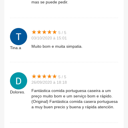
mas se puede pedir.
★
★
★
★
★
★
★
★
★
★
5 / 5
03/10/2020 à 15:01
Muito bom e muita simpatia.
Tina.a
★
★
★
★
★
★
★
★
★
★
5 / 5
26/09/2020 à 18:18
Fantástica comida portuguesa caseira a um
Dolores.
preço muito bom e um serviço bom e rápido.
(Original) Fantástica comida casera portuguesa
a muy buen precio y buena y rápida atención.