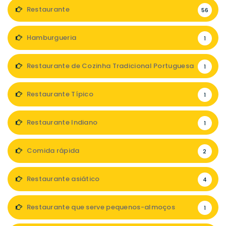
Restaurante
56
Hamburgueria
1
Restaurante de Cozinha Tradicional Portuguesa
1
Restaurante Típico
1
Restaurante Indiano
1
Comida rápida
2
Restaurante asiático
4
Restaurante que serve pequenos-almoços
1