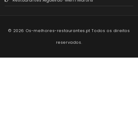
Restaurantes Algueirão-Mem Martins
© 2026 Os-melhores-restaurantes.pt Todos os direitos
reservados.