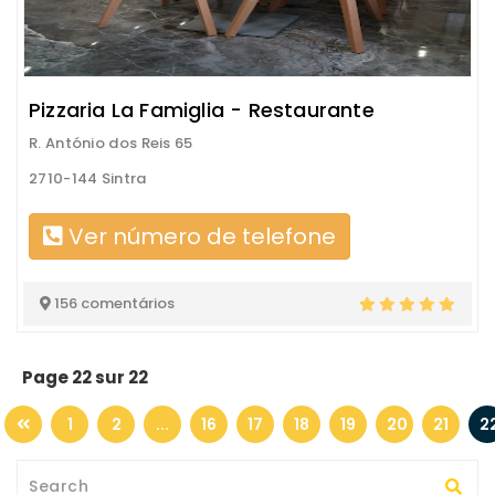
Pizzaria La Famiglia - Restaurante
R. António dos Reis 65
2710-144 Sintra
Ver número de telefone
156 comentários
Page 22 sur 22
1
2
...
16
17
18
19
20
21
2