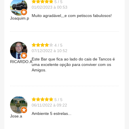
5 / 5
01/02/2023 à 00:53
Muito agradável,,,e com petiscos fabulosos!
Joaquim.p
4 / 5
07/12/2022 à 10:52
Este Bar que fica ao lado do cais de Tancos é
RICARDO.A
uma excelente opção para conviver com os
Amigos.
5 / 5
06/11/2022 à 09:22
Ambiente 5 estrelas...
Jose.a