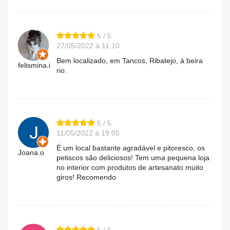
5 / 5
27/05/2022 à 11:10
Bem localizado, em Tancos, Ribatejo, à beira
felismina.i
rio.
5 / 5
11/05/2022 à 19:05
É um local bastante agradável e pitoresco, os
Joana.o
petiscos são deliciosos! Tem uma pequena loja
no interior com produtos de artesanato muito
giros! Recomendo
5 / 5