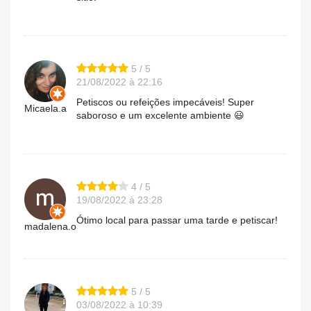
5 / 5
21/08/2022 à 22:16
Petiscos ou refeições impecáveis! Super
Micaela.a
saboroso e um excelente ambiente 😃
4 / 5
19/08/2022 à 23:28
Ótimo local para passar uma tarde e petiscar!
madalena.o
5 / 5
03/08/2022 à 10:39