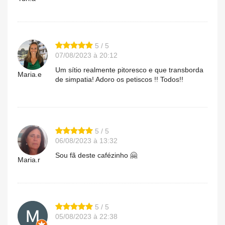
5 / 5
07/08/2023 à 20:12
Um sítio realmente pitoresco e que transborda
Maria.e
de simpatia! Adoro os petiscos !! Todos!!
5 / 5
06/08/2023 à 13:32
Sou fã deste cafézinho 🤗
Maria.r
5 / 5
05/08/2023 à 22:38