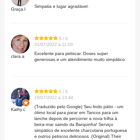
Simpatia e lugar agradável.
Graça.l
5 / 5
31/07/2022 à 11:59
Excelente para petiscar. Doses super
clara.a
generosas e um atendimento muito simpático.
5 / 5
19/07/2022 à 13:44
(Traduzido pelo Google) Seu lindo pátio - um
Kathy.c
ótimo local para parar em Tancos para um
lanche depois de percorrer a nova trilha à
beira-mar saindo da Barquinha! Serviço
simpático de excelente charcutaria portuguesa
e outros petiscos deliciosos. (Original) Their