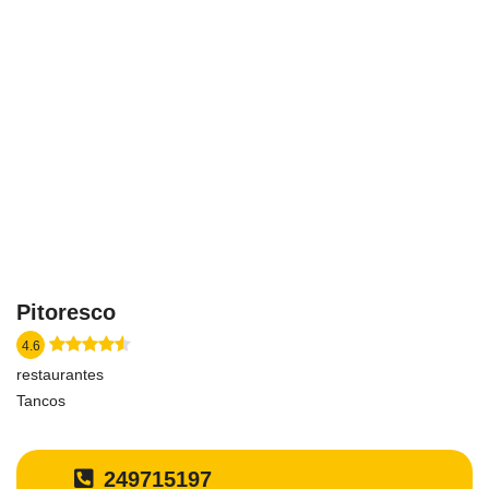
Pitoresco
4.6
restaurantes
Tancos
249715197