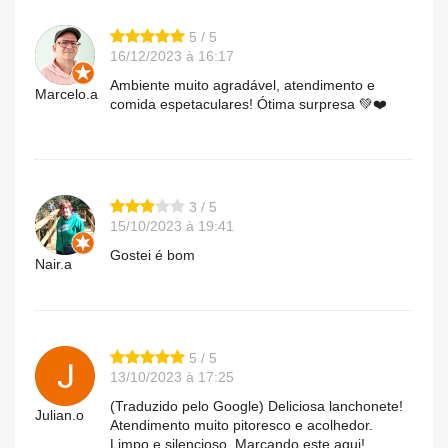
5 / 5
16/12/2023 à 16:17
Ambiente muito agradável, atendimento e
Marcelo.a
comida espetaculares! Ótima surpresa 💚❤️
3 / 5
15/10/2023 à 19:41
Gostei é bom
Nair.a
5 / 5
13/10/2023 à 17:25
(Traduzido pelo Google) Deliciosa lanchonete!
Julian.o
Atendimento muito pitoresco e acolhedor.
Limpo e silencioso. Marcando este aqui!