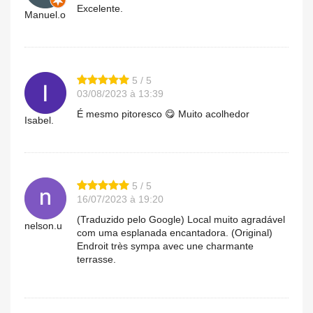
Excelente.
Manuel.o
5 / 5
03/08/2023 à 13:39
É mesmo pitoresco 😋 Muito acolhedor
Isabel.
5 / 5
16/07/2023 à 19:20
(Traduzido pelo Google) Local muito agradável
nelson.u
com uma esplanada encantadora. (Original)
Endroit très sympa avec une charmante
terrasse.