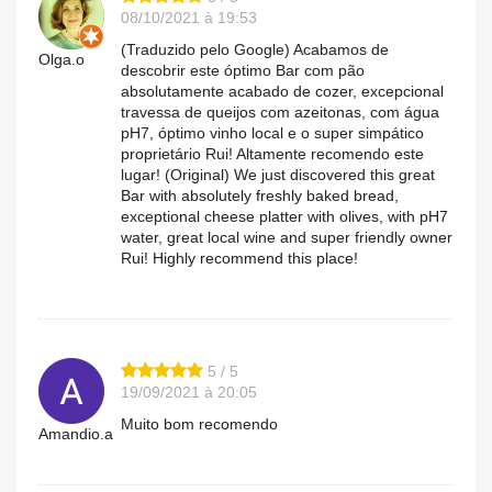
08/10/2021 à 19:53
(Traduzido pelo Google) Acabamos de
Olga.o
descobrir este óptimo Bar com pão
absolutamente acabado de cozer, excepcional
travessa de queijos com azeitonas, com água
pH7, óptimo vinho local e o super simpático
proprietário Rui! Altamente recomendo este
lugar! (Original) We just discovered this great
Bar with absolutely freshly baked bread,
exceptional cheese platter with olives, with pH7
water, great local wine and super friendly owner
Rui! Highly recommend this place!
5 / 5
19/09/2021 à 20:05
Muito bom recomendo
Amandio.a