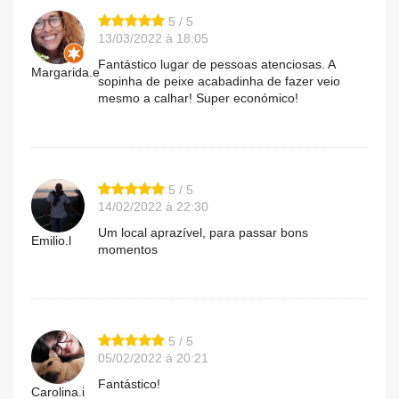
5 / 5
13/03/2022 à 18:05
Fantástico lugar de pessoas atenciosas. A
Margarida.e
sopinha de peixe acabadinha de fazer veio
mesmo a calhar! Super económico!
5 / 5
14/02/2022 à 22:30
Um local aprazível, para passar bons
Emilio.l
momentos
5 / 5
05/02/2022 à 20:21
Fantástico!
Carolina.i