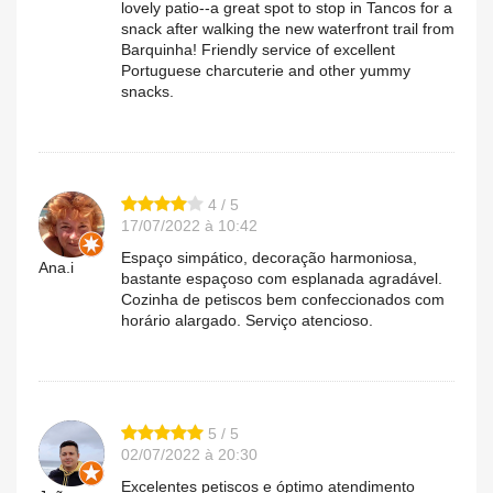
lovely patio--a great spot to stop in Tancos for a
snack after walking the new waterfront trail from
Barquinha! Friendly service of excellent
Portuguese charcuterie and other yummy
snacks.
4 / 5
17/07/2022 à 10:42
Espaço simpático, decoração harmoniosa,
Ana.i
bastante espaçoso com esplanada agradável.
Cozinha de petiscos bem confeccionados com
horário alargado. Serviço atencioso.
5 / 5
02/07/2022 à 20:30
Excelentes petiscos e óptimo atendimento