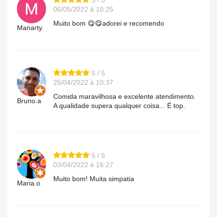
06/05/2022 à 10:25
Muito bom 😋😋adorei e recomendo
Manarty.
5 / 5
25/04/2022 à 10:37
Comida maravilhosa e excelente atendimento.
Bruno.a
A qualidade supera qualquer coisa... É top.
5 / 5
03/04/2022 à 16:27
Muito bom! Muita simpatia
Maria.o