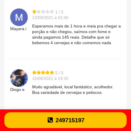
1 / 5
12/09/2021 à 02:40
Esperamos mais de 1 hora e meia pra chegar a
Mayara.i
porção e não chegou, saímos com fome e
ainda pagamos 145 reais. Detalhe que só
bebemos 4 cervejas e não comemos nada
5 / 5
15/08/2021 à 19:32
Muito agradável, local fantástico, acolhedor.
Diogo.e
Boa variedade de cervejas e petiscos.
249715197
5 / 5
15/08/2021 à 00:28