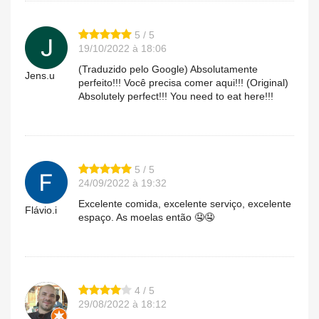
5 / 5
19/10/2022 à 18:06
(Traduzido pelo Google) Absolutamente
Jens.u
perfeito!!! Você precisa comer aqui!!! (Original)
Absolutely perfect!!! You need to eat here!!!
5 / 5
24/09/2022 à 19:32
Excelente comida, excelente serviço, excelente
Flávio.i
espaço. As moelas então 🤤🤤
4 / 5
29/08/2022 à 18:12