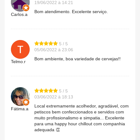
19/06/2022 à 14:21
Bom atendimento. Excelente serviço.
Carlos.a
5 / 5
05/06/2022 à 23:06
Bom ambiente, boa variedade de cervejas!!
Telmo.r
5 / 5
03/06/2022 à 18:13
Local extremamente acolhedor, agradável, com
Fátima.a
petiscos bem confeccionados e servidos com
muito profissionalismo e simpatia... Excelente
para uma happy hour chillout com companhia
adequada 👏