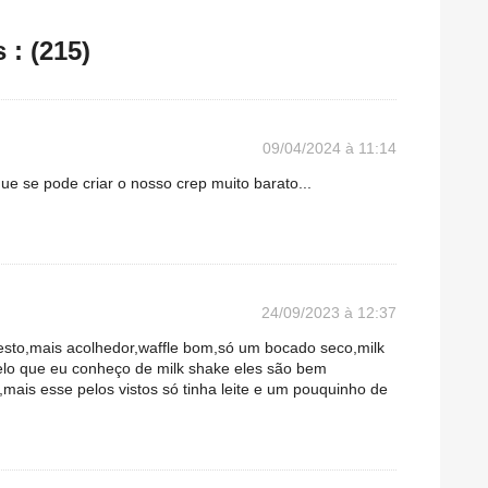
: (215)
09/04/2024 à 11:14
e se pode criar o nosso crep muito barato...
24/09/2023 à 12:37
to,mais acolhedor,waffle bom,só um bocado seco,milk
lo que eu conheço de milk shake eles são bem
,mais esse pelos vistos só tinha leite e um pouquinho de