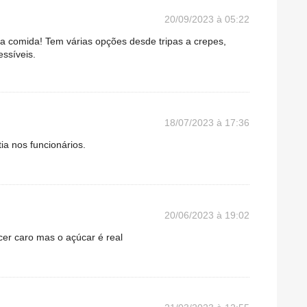
20/09/2023 à 05:22
boa comida! Tem várias opções desde tripas a crepes,
essíveis.
18/07/2023 à 17:36
a nos funcionários.
20/06/2023 à 19:02
r caro mas o açúcar é real