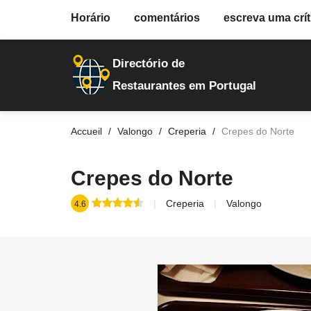
fiche.php
Horário
comentários
escreva uma crít
restaurantes
10071
Directório de
Restaurantes em Portugal
Accueil
Valongo
Creperia
Crepes do Norte
Crepes do Norte
Creperia
Valongo
4.6