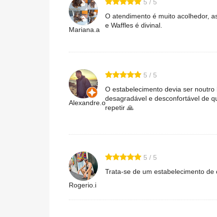
5 / 5
O atendimento é muito acolhedor, a
e Waffles é divinal.
Mariana.a
5 / 5
O estabelecimento devia ser noutr
desagradável e desconfortável de 
Alexandre.o
repetir 🙏
5 / 5
Trata-se de um estabelecimento de 
Rogerio.i