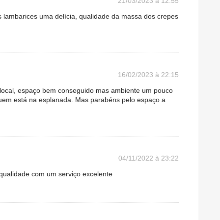
21/03/2023 à 12:55
s lambarices uma delícia, qualidade da massa dos crepes
16/02/2023 à 22:15
o local, espaço bem conseguido mas ambiente um pouco
quem está na esplanada. Mas parabéns pelo espaço a
04/11/2022 à 23:22
qualidade com um serviço excelente