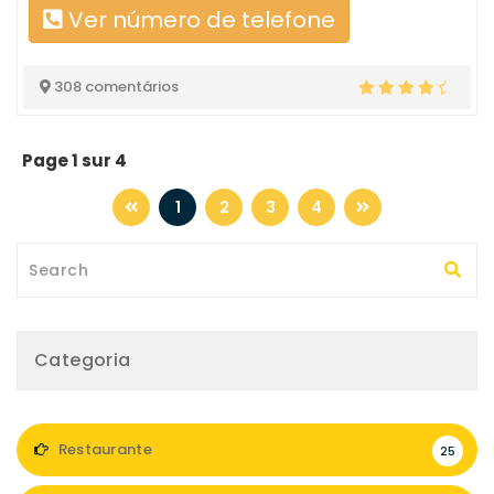
Ver número de telefone
308 comentários
Page 1 sur 4
1
2
3
4
Categoria
Restaurante
25