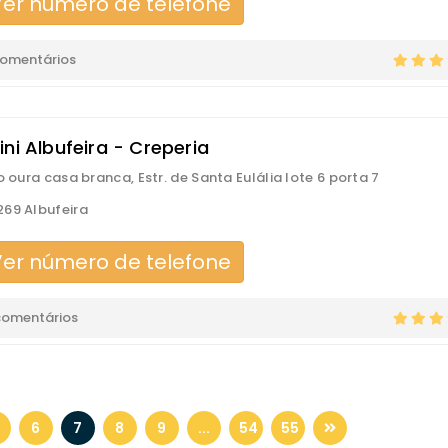
er número de telefone
comentários
ni Albufeira - Creperia
io oura casa branca, Estr. de Santa Eulália lote 6 porta 7
69 Albufeira
er número de telefone
comentários
6
7
8
9
...
54
55