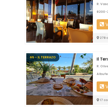
R. Vas
8200-2
V
278 
65 - IL TERRAZO
Il Te
R. Oliv
Albufe
V
17 c