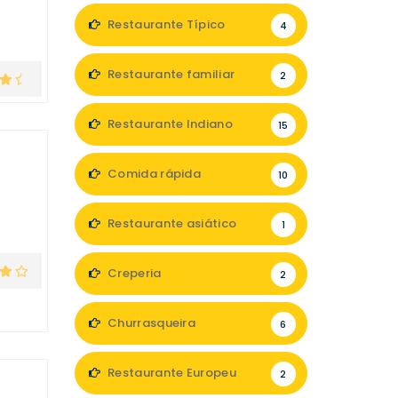
Restaurante Típico
4
Restaurante familiar
2
Restaurante Indiano
15
Comida rápida
10
Restaurante asiático
1
Creperia
2
Churrasqueira
6
Restaurante Europeu
2