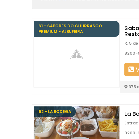
61 - SABORES DO CHURRASCO
Sabo
PREMIUM - ALBUFEIRA
Rest
R. 5 d
8200-0
V
375 
62 - LA BODEGA
La B
Estrada
8200-2