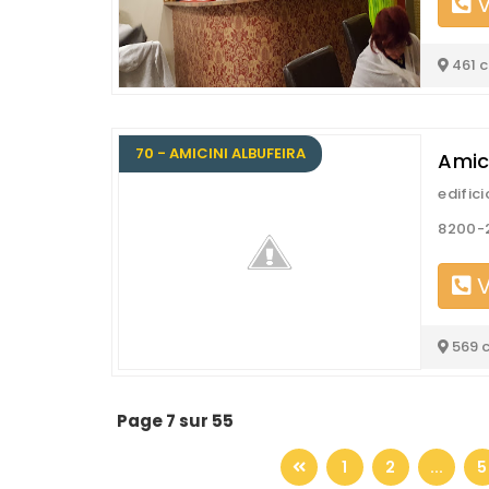
V
461 
70 - AMICINI ALBUFEIRA
Amici
edific
8200-2
V
569 
Page 7 sur 55
1
2
...
5