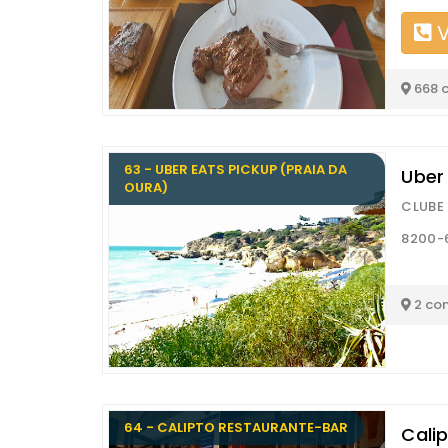
V
668 
63 - UBER EATS PICKUP (PRAIA DA
Uber
OURA)
CLUBE 
8200-6
2 co
64 - CALIPTO RESTAURANTE-BAR
Cali