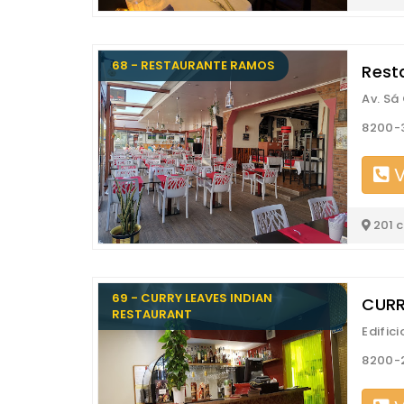
68 - RESTAURANTE RAMOS
Rest
Av. Sá
8200-3
V
201 
69 - CURRY LEAVES INDIAN
CURR
RESTAURANT
Edifici
8200-2