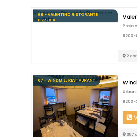
66 - VALENTINO RISTORANTE
Valen
PIZZERIA
Praia 
8200-0
2 co
67 - WINDMILL RESTAURANT
Wind
Urbani
8200-3
V
357 