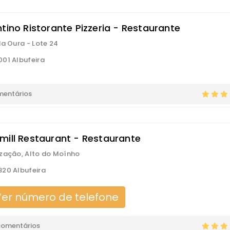
tino Ristorante Pizzeria - Restaurante
da Oura - Lote 24
01 Albufeira
mentários
mill Restaurant - Restaurante
zação, Alto do Moínho
20 Albufeira
er número de telefone
comentários