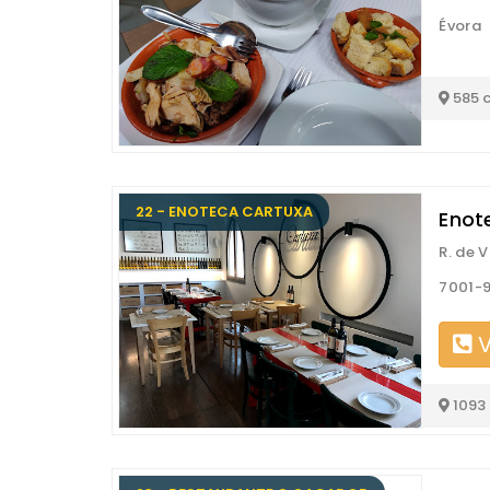
Évora
585 
22 - ENOTECA CARTUXA
Enot
R. de 
7001-9
V
1093