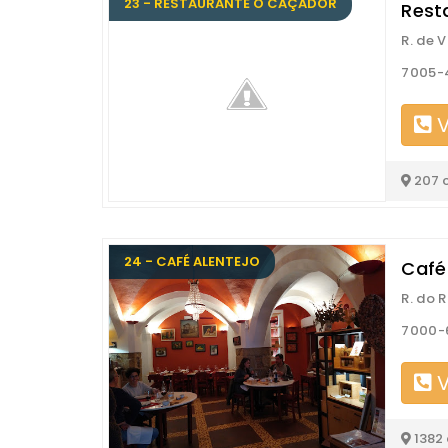
23 - RESTAURANTE O CAÇADOR
Rest
R. de 
7005-4
V
207 
24 - CAFÉ ALENTEJO
Café
R. do 
7000-6
V
1382