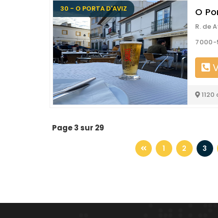
30 - O PORTA D'AVIZ
O Po
R. de A
7000-
V
1120
Page 3 sur 29
1
2
3