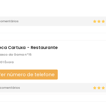
comentários
eca Cartuxa - Restaurante
Vasco da Gama nº15
01 Évora
er número de telefone
 comentários