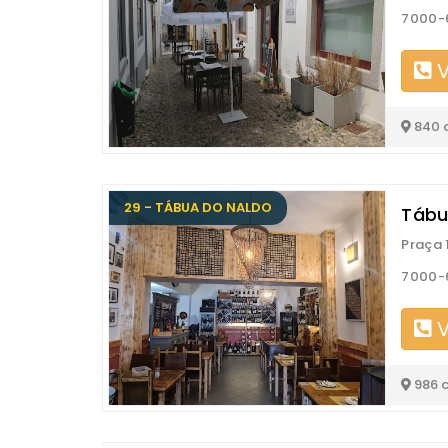
7000-
V
840 
29 - TÁBUA DO NALDO
Tábu
Praça 
7000-
V
986 