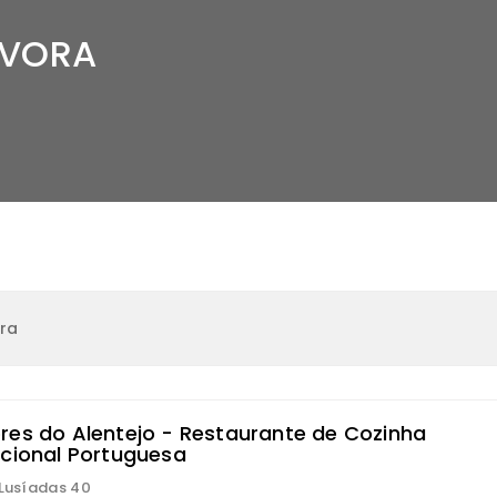
ÉVORA
ra
res do Alentejo - Restaurante de Cozinha
icional Portuguesa
 Lusíadas 40