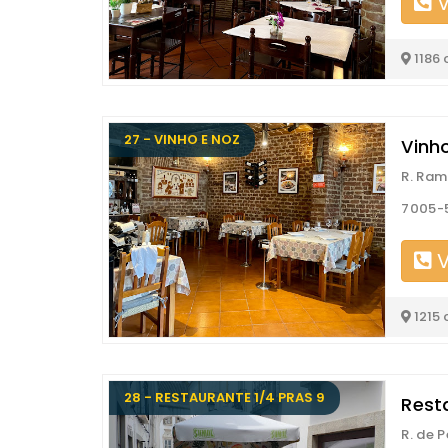
V
1186
27 - VINHO E NOZ
Vinh
R. Ram
7005-
V
1215
28 - RESTAURANTE 1/4 PRAS 9
Rest
R. de 