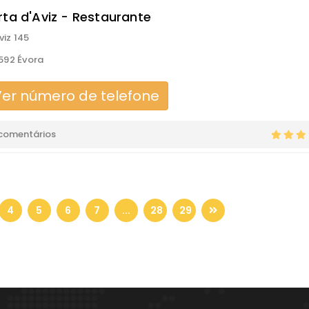
rta d'Aviz - Restaurante
viz 145
592 Évora
er número de telefone
 comentários
4
5
6
7
...
28
29