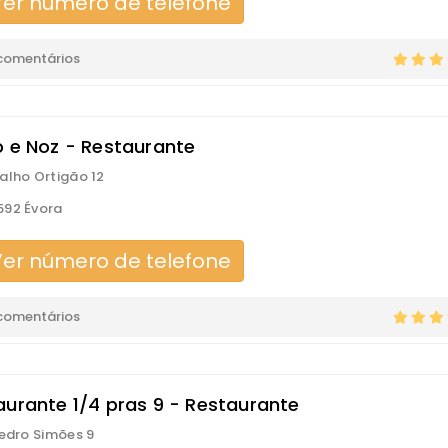
er número de telefone
 comentários
o e Noz - Restaurante
alho Ortigão 12
592 Évora
er número de telefone
 comentários
aurante 1/4 pras 9 - Restaurante
Pedro Simões 9