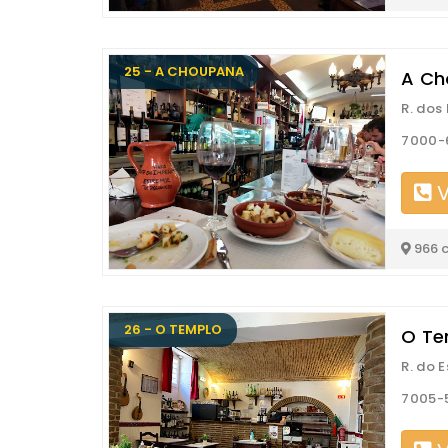
25 - A CHOUPANA
A Ch
R. dos
7000-6
V
966 
26 - O TEMPLO
O Te
R. do 
7005-