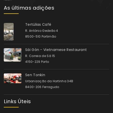
As últimas adições
Tertúlias Café
R. António Gedeão 4
8500-510 Portimão
Sài Gòn - Vietnamese Restaurant
R. Correia de Sá 15
4150-229 Porto
Sen Tonkin
Urbanização da Hortinha 34B
8400-206 Ferragudo
Links Úteis