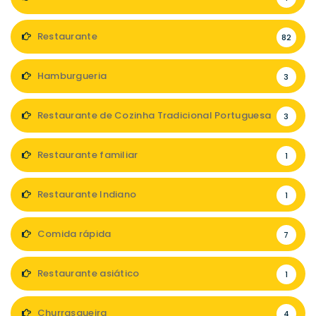
Restaurante
82
Hamburgueria
3
Restaurante de Cozinha Tradicional Portuguesa
3
Restaurante familiar
1
Restaurante Indiano
1
Comida rápida
7
Restaurante asiático
1
Churrasqueira
4