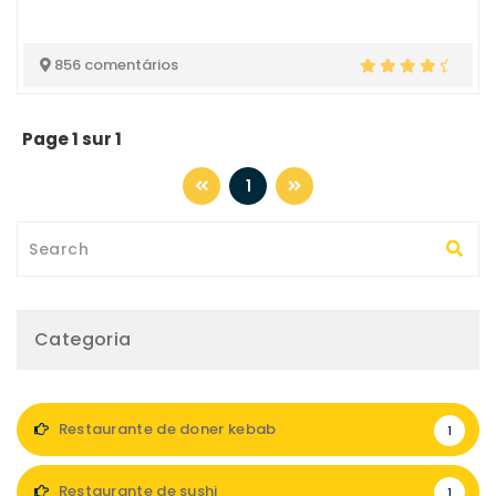
856 comentários
Page 1 sur 1
1
Categoria
Restaurante de doner kebab
1
Restaurante de sushi
1