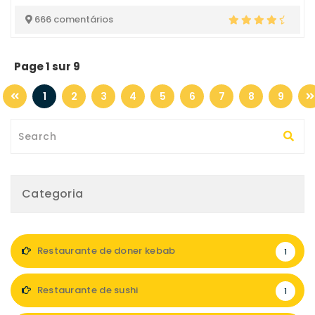
666 comentários
Page 1 sur 9
1
2
3
4
5
6
7
8
9
Categoria
Restaurante de doner kebab
1
Restaurante de sushi
1