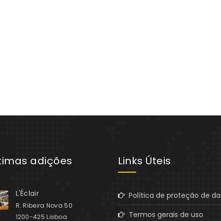
ltimas adições
Links Úteis
L'Éclair
Política de proteção de d
R. Ribeira Nova 50
Termos gerais de uso
1200-425 Lisboa