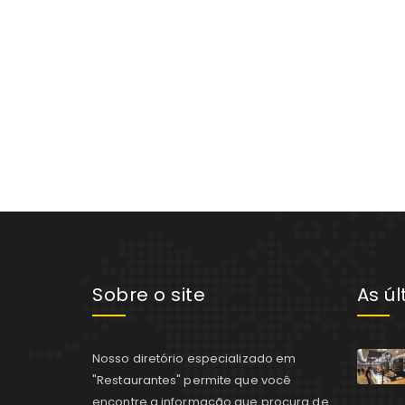
Sobre o site
As ú
Nosso diretório especializado em
"Restaurantes" permite que você
encontre a informação que procura de