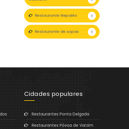
Restaurante Nepalês
1
Restaurante de sopas
1
Cidades populares
ados
Restaurantes Ponta Delgada
Restaurantes Póvoa de Varzim