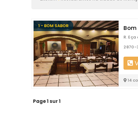
1 - BOM SABOR
Bom 
R. Eça
2870-3
V
14 c
Page 1 sur 1