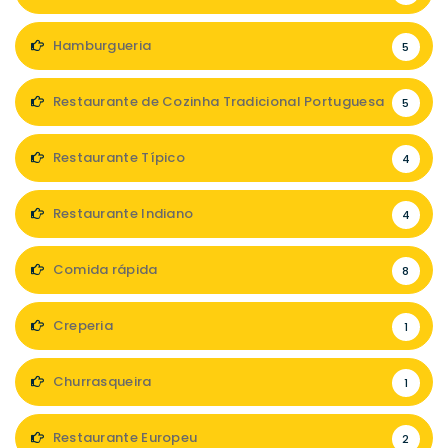
Hamburgueria
5
Restaurante de Cozinha Tradicional Portuguesa
5
Restaurante Típico
4
Restaurante Indiano
4
Comida rápida
8
Creperia
1
Churrasqueira
1
Restaurante Europeu
2