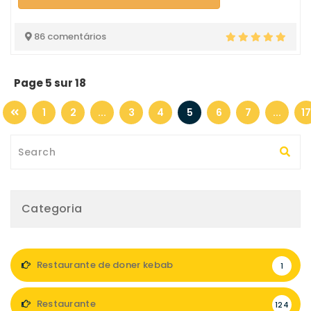
86 comentários
Page 5 sur 18
1
2
...
3
4
5
6
7
...
17
Categoria
Restaurante de doner kebab
1
Restaurante
124