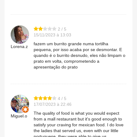
2 / 5
15/11/2023 à 13:03
fazem um burrito grande numa tortilha
Lorena.z
pequena, por isso acaba por se desmontar. E
quando é o burrito desnudo, eles não limpam o
prato em volta, comprometendo a
apresentação do prato
4 / 5
17/07/2023 à 22:46
The quality of food is what you would expect
Miguel.o
from a mall restaurant but it's good enough to
satisfy your craving for mexican food. I do love
the ladies that served us, even with our little
portuguese, they were able to give us