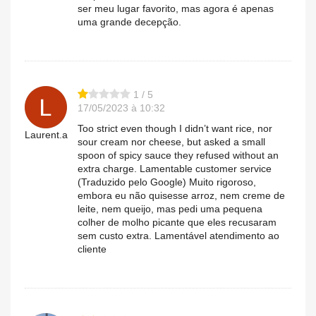
ser meu lugar favorito, mas agora é apenas
uma grande decepção.
1 / 5
17/05/2023 à 10:32
Too strict even though I didn’t want rice, nor
Laurent.a
sour cream nor cheese, but asked a small
spoon of spicy sauce they refused without an
extra charge. Lamentable customer service
(Traduzido pelo Google) Muito rigoroso,
embora eu não quisesse arroz, nem creme de
leite, nem queijo, mas pedi uma pequena
colher de molho picante que eles recusaram
sem custo extra. Lamentável atendimento ao
cliente