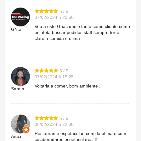
5 / 5
07/02/2024 à 20:50
Vou a este Guacamole tanto como cliente como
GN.a
estafeta buscar pedidos staff sempre 5⭐️ e
claro a comida é ótima
5 / 5
07/02/2024 à 15:25
Voltaria a comer, bom ambiente ,
Sara.a
5 / 5
06/02/2024 à 22:30
Restaurante espetacular, comida ótima e com
Ana.i
colaboradores espetaculares ☺️