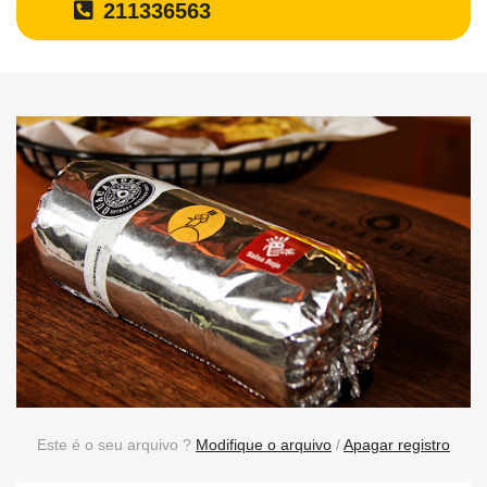
211336563
Este é o seu arquivo ?
Modifique o arquivo
/
Apagar registro