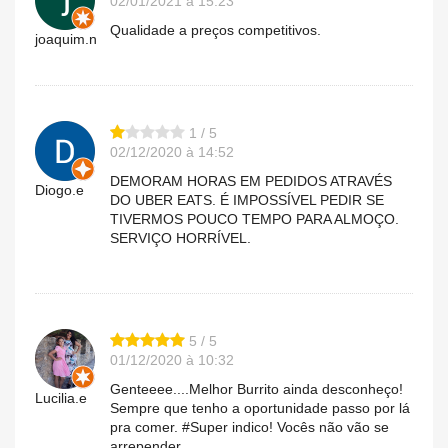
02/01/2021 à 15:23
Qualidade a preços competitivos.
joaquim.n
1 / 5
02/12/2020 à 14:52
DEMORAM HORAS EM PEDIDOS ATRAVÉS
Diogo.e
DO UBER EATS. É IMPOSSÍVEL PEDIR SE
TIVERMOS POUCO TEMPO PARA ALMOÇO.
SERVIÇO HORRÍVEL.
5 / 5
01/12/2020 à 10:32
Genteeee....Melhor Burrito ainda desconheço!
Lucilia.e
Sempre que tenho a oportunidade passo por lá
pra comer. #Super indico! Vocês não vão se
arrepender.