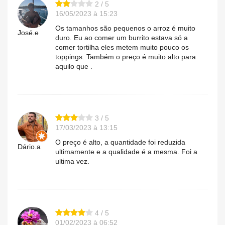
2 / 5
16/05/2023 à 15:23
Os tamanhos são pequenos o arroz é muito
José.e
duro. Eu ao comer um burrito estava só a
comer tortilha eles metem muito pouco os
toppings. Também o preço é muito alto para
aquilo que .
3 / 5
17/03/2023 à 13:15
O preço é alto, a quantidade foi reduzida
Dário.a
ultimamente e a qualidade é a mesma. Foi a
ultima vez.
4 / 5
01/02/2023 à 06:52