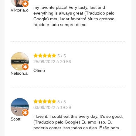
my favorite place! Very tasty, fast and
Viktoria.o
everything is always great (Traduzido pelo
Google) meu lugar favorito! Muito gostoso,
rápido e tudo sempre ótimo
5 / 5
25/09/2022 à 20:56
Ótimo
Nelson.a
5 / 5
03/09/2022 à 19:39
I love it. I could eat this every day. It's so good.
Scott.
(Traduzido pelo Google) Eu amo isso. Eu
poderia comer isso todos os dias. É tão bom.