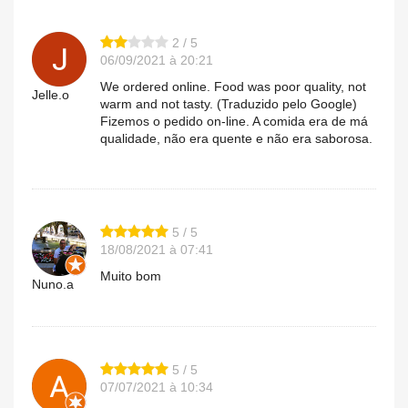
2 / 5
06/09/2021 à 20:21
We ordered online. Food was poor quality, not
Jelle.o
warm and not tasty. (Traduzido pelo Google)
Fizemos o pedido on-line. A comida era de má
qualidade, não era quente e não era saborosa.
5 / 5
18/08/2021 à 07:41
Muito bom
Nuno.a
5 / 5
07/07/2021 à 10:34