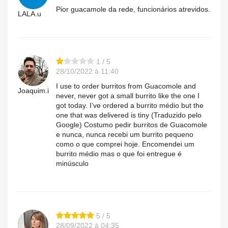
Pior guacamole da rede, funcionários atrevidos.
LALA.u
1 / 5
28/10/2022 à 11:40
I use to order burritos from Guacomole and
Joaquim.i
never, never got a small burrito like the one I
got today. I’ve ordered a burrito médio but the
one that was delivered is tiny (Traduzido pelo
Google) Costumo pedir burritos de Guacomole
e nunca, nunca recebi um burrito pequeno
como o que comprei hoje. Encomendei um
burrito médio mas o que foi entregue é
minúsculo
5 / 5
28/09/2022 à 04:35