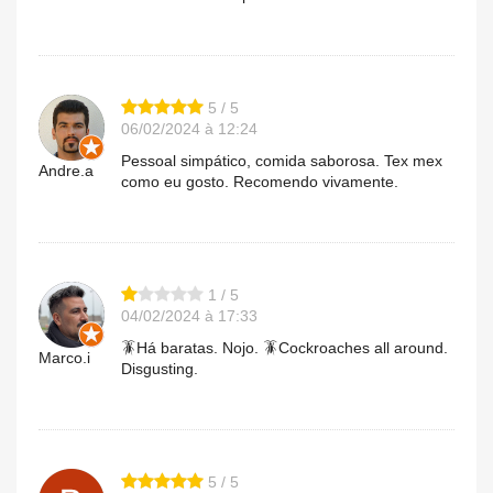
5 / 5
06/02/2024 à 12:24
Pessoal simpático, comida saborosa. Tex mex
Andre.a
como eu gosto. Recomendo vivamente.
1 / 5
04/02/2024 à 17:33
🪳Há baratas. Nojo. 🪳Cockroaches all around.
Marco.i
Disgusting.
5 / 5