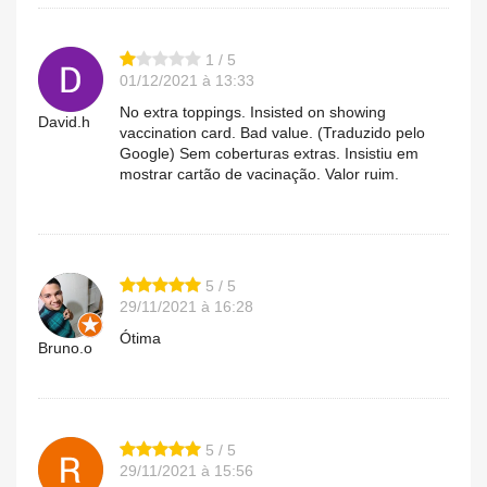
1 / 5
01/12/2021 à 13:33
No extra toppings. Insisted on showing
David.h
vaccination card. Bad value. (Traduzido pelo
Google) Sem coberturas extras. Insistiu em
mostrar cartão de vacinação. Valor ruim.
5 / 5
29/11/2021 à 16:28
Ótima
Bruno.o
5 / 5
29/11/2021 à 15:56