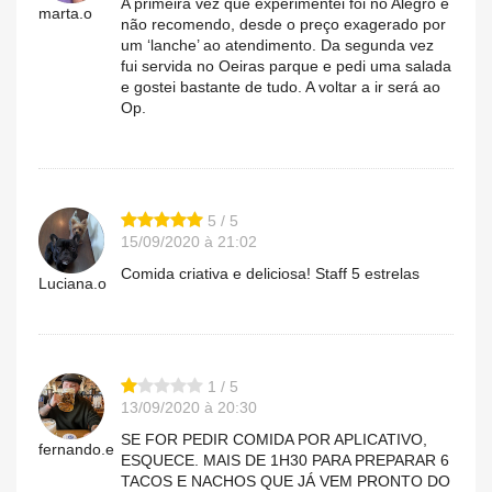
A primeira vez que experimentei foi no Alegro e
marta.o
não recomendo, desde o preço exagerado por
um ‘lanche’ ao atendimento. Da segunda vez
fui servida no Oeiras parque e pedi uma salada
e gostei bastante de tudo. A voltar a ir será ao
Op.
5 / 5
15/09/2020 à 21:02
Comida criativa e deliciosa! Staff 5 estrelas
Luciana.o
1 / 5
13/09/2020 à 20:30
SE FOR PEDIR COMIDA POR APLICATIVO,
fernando.e
ESQUECE. MAIS DE 1H30 PARA PREPARAR 6
TACOS E NACHOS QUE JÁ VEM PRONTO DO