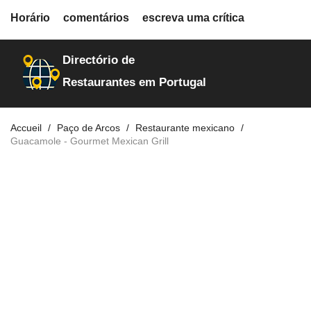
fiche.php
Horário
comentários
escreva uma crítica
restaurantes
30281
Directório de
Restaurantes em Portugal
Accueil
Paço de Arcos
Restaurante mexicano
Guacamole - Gourmet Mexican Grill