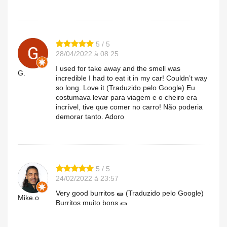
5 / 5
28/04/2022 à 08:25
I used for take away and the smell was
G.
incredible I had to eat it in my car! Couldn’t way
so long. Love it (Traduzido pelo Google) Eu
costumava levar para viagem e o cheiro era
incrível, tive que comer no carro! Não poderia
demorar tanto. Adoro
5 / 5
24/02/2022 à 23:57
Very good burritos 🌯 (Traduzido pelo Google)
Mike.o
Burritos muito bons 🌯