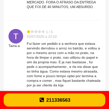
MERCADO. FORA O ATRASO DA ENTREGA
QUE FOI DE 40 MINUTOS, UM ABSURDO.
1 / 5
02/07/2020 à 22:02
Fui fazer um pedido e a senhora que estava
Taina.a
servindo derrubou o arroz no balcão, e voltou a
por o mesmo arroz com a mão no prato, na
hora de limpar o prato, nao utilizou do papel e
sim da propria mao. E ja nao bastasse , fui
pedir o acompanhamento , e rla me disse que
so tinha água. Como estava mesmo atrasada,
com fome e pouco tempo optei por termina a
compra e comer , mas fiquei bastante chateada
por ja ser cliente da loja
211336563