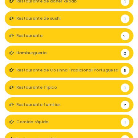
Restaurante de doner kebab
1
Restaurante de sushi
1
Restaurante
51
Hamburgueria
2
Restaurante de Cozinha Tradicional Portuguesa
5
Restaurante Típico
1
Restaurante familiar
2
Comida rápida
1