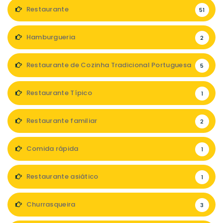
Restaurante
51
Hamburgueria
2
Restaurante de Cozinha Tradicional Portuguesa
5
Restaurante Típico
1
Restaurante familiar
2
Comida rápida
1
Restaurante asiático
1
Churrasqueira
3