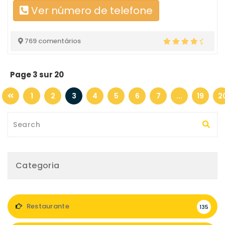
Ver número de telefone
769 comentários
Page 3 sur 20
1
2
3
4
5
6
7
...
19
2
Categoria
Restaurante
135